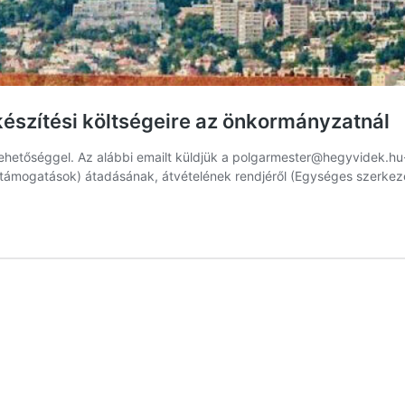
észítési költségeire az önkormányzatnál
 lehetőséggel. Az alábbi emailt küldjük a
polgarmester@hegyvidek.hu
 (támogatások) átadásának, átvételének rendjéről (Egységes szerkezet