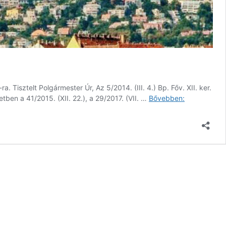
-ra
. Tisztelt Polgármester Úr, Az 5/2014. (III. 4.) Bp. Főv. XII. ker.
Pályázunk
ben a 41/2015. (XII. 22.), a 29/2017. (VII. …
Bővebben:
a
szobrom
tervezéséne
előkészítési
költségeire
az
önkormányza