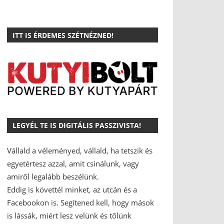
ITT IS ÉRDEMES SZÉTNÉZNED!
LEGYÉL TE IS DIGITÁLIS PASSZIVISTA!
Vállald a véleményed, vállald, ha tetszik és
egyetértesz azzal, amit csinálunk, vagy
amiről legalább beszélünk.
Eddig is követtél minket, az utcán és a
Facebookon is.
Segítened kell, hogy mások
is lássák, miért lesz velünk és tőlünk