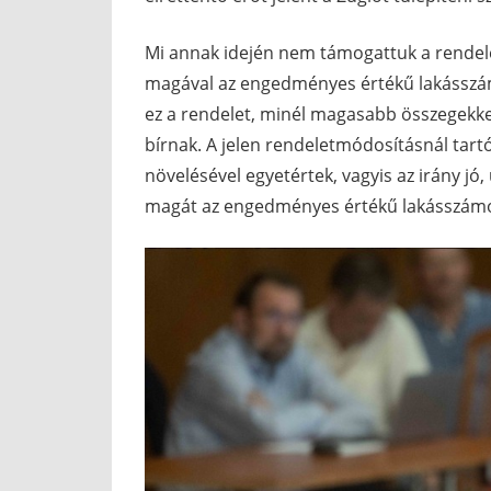
Mi annak idején nem támogattuk a rendele
magával az engedményes értékű lakásszámm
ez a rendelet, minél magasabb összegekkel
bírnak. A jelen rendeletmódosításnál tart
növelésével egyetértek, vagyis az irány jó
magát az engedményes értékű lakásszámot,