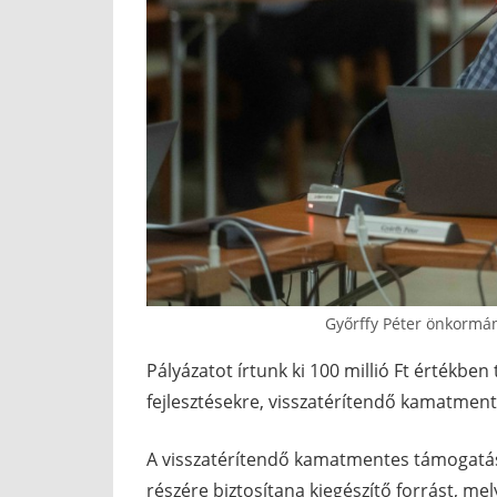
Győrffy Péter önkormán
Pályázatot írtunk ki 100 millió Ft értékbe
fejlesztésekre, visszatérítendő kamatme
A visszatérítendő kamatmentes támogatás
részére biztosítana kiegészítő forrást, m