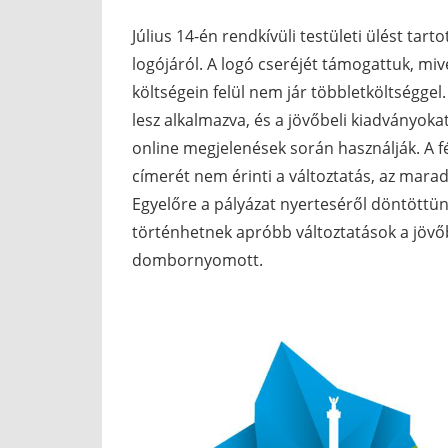
Július 14-én rendkívüli testületi ülést ta
logójáról. A logó cseréjét támogattuk, miv
költségein felül nem jár többletköltségg
lesz alkalmazva, és a jövőbeli kiadványokat
online megjelenések során használják. A fé
címerét nem érinti a változtatás, az marad
Egyelőre a pályázat nyerteséről döntöttün
történhetnek apróbb változtatások a jövőb
dombornyomott.