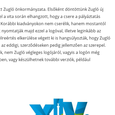
rtott Zugló önkormányzata. Elsőként döntöttünk Zugló új
el a vita során elhangzott, hogy a csere a pályáztatás
el. Korábbi kiadványokon nem cserélik, hanem mostantól
 nyomtatják majd ezzel a logóval, illetve leginkább az
lreértés elkerülése végett ki is hangsúlyozták, hogy Zugló
 az eddigi, szerződéseken pedig jellemzően az szerepel.
k, nem Zugló végleges logójáról, vagyis a logón még
en, vagy készülhetnek további verziók, például