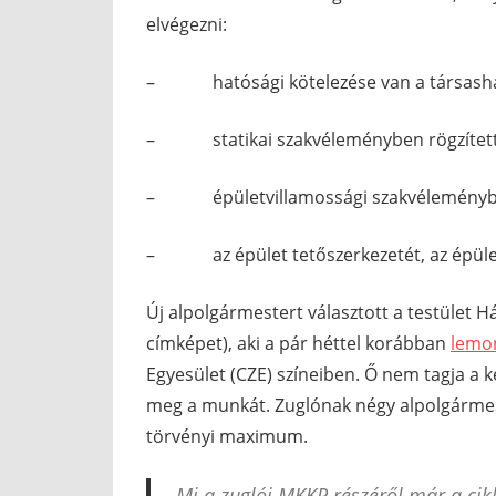
elvégezni:
– hatósági kötelezése van a társash
– statikai szakvéleményben rögzített, 
– épületvillamossági szakvéleményben rö
– az épület tetőszerkezetét, az épület 
Új alpolgármestert választott a testület 
címképet), aki a pár héttel korábban
lemo
Egyesület (CZE) színeiben. Ő nem tagja a 
meg a munkát. Zuglónak négy alpolgármes
törvényi maximum.
Mi a zuglói MKKP részéről már a cikl