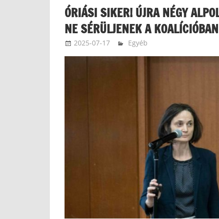
ÓRIÁSI SIKER! ÚJRA NÉGY ALP
NE SÉRÜLJENEK A KOALÍCIÓBAN
2025-07-17
Egyéb
gyorffypeter