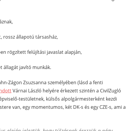
áznak,
rossz állapotú társasház,
gzített felújítási javaslat alapján,
állagát javító munkák.
Háhn-Zágon Zsuzsanna személyében (lásd a fenti
ndott
Várnai László helyére érkezett szintén a CivilZugló
képviselő-testületnek, külsős alpolgármesterként kezdi
tere van, egy momentumos, két DK-s és egy CZE-s, ami a
us elején jeleztük, hogy túlzásnak érezzük a négy