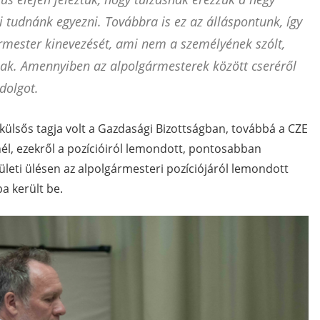
tudnánk egyezni. Továbbra is ez az álláspontunk, így
rmester kinevezését, ami nem a személyének szólt,
k. Amennyiben az alpolgármesterek között cseréről
dolgot.
ülsős tagja volt a Gazdasági Bizottságban, továbbá a CZE
-nél, ezekről a pozícióiról lemondott, pontosabban
tületi ülésen az alpolgármesteri pozíciójáról lemondott
a került be.