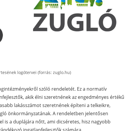
tesének logótervei (forrás: zuglo.hu)
ogintézményekről szóló rendeletét. Ez a normatív
anfejlesztők, akik élni szeretnének az engedményes értékű
asabb lakásszámot szeretnének építeni a telkeikre,
Zugló önkormányzatának. A rendeletben jelentősen
l is a duplájára nőtt, ami dicséretes, hisz nagyobb
 szándékozó ingatlanfejlesztők számára.