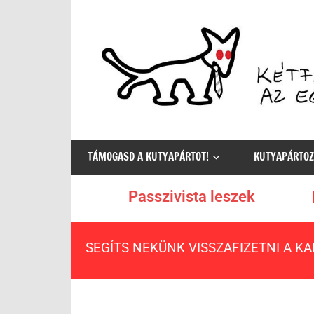
Az
egyetlen
TÁMOGASD A KUTYAPÁRTOT!
KUTYAPÁRTOZ
értelmes
választás
Passzivista leszek
SEGÍTS NEKÜNK VISSZAFIZETNI A K