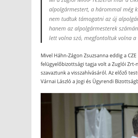
alpolgármestert, a hárommal még ki 
nem tudtuk támogatni az új alpolgá
hanem az alpolgármesterek számána
lett volna szó, megfontoltuk volna a 
Mivel Háhn-Zágon Zsuzsanna eddig a CZE k
felügyelőbizottsági tagja volt a Zuglói Zrt
szavaztunk a visszahívásáról. Az előző tes
Várnai László a Jogi és Ügyrendi Bizottságb