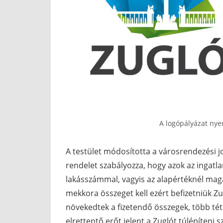
A logópályázat nyer
A testület módosította a városrendezési j
rendelet szabályozza, hogy azok az ingatl
lakásszámmal, vagyis az alapértéknél mag
mekkora összeget kell ezért befizetniük 
növekedtek a fizetendő összegek, több téte
elrettentő erőt jelent a Zuglót túlépíteni