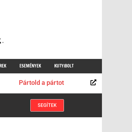
MKKP
REK
ESEMÉNYEK
KUTYIBOLT
Pártold a pártot
SEGÍTEK