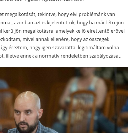
t megalkotását, tekintve, hogy elvi problémánk van
al, azonban azt is kijelentettük, hogy ha már létrejön
 kerüljön megalkotásra, amelyek kellő elrettentő erővel
ózkodtam, mivel annak ellenére, hogy az összegek
, úgy éreztem, hogy igen szavazattal legitimáltam volna
 illetve ennek a normatív rendeletben szabályozását.