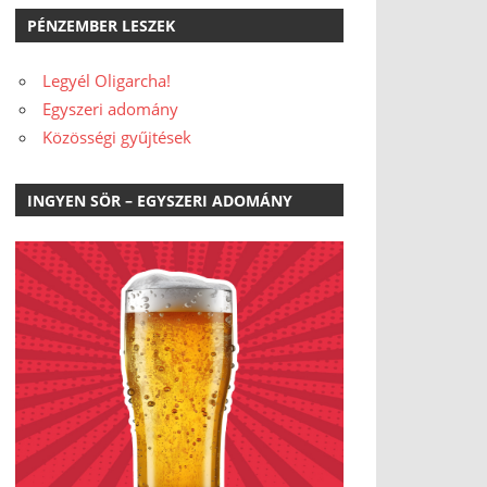
PÉNZEMBER LESZEK
Legyél Oligarcha!
Egyszeri adomány
Közösségi gyűjtések
INGYEN SÖR – EGYSZERI ADOMÁNY