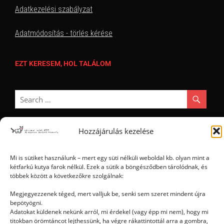
Adatkezelési szabályzat
Adatmódosítás - törlés kérése
EZT KERESEM, HOL TALÁLOM
Hozzájárulás kezelése
Ⓒ 2006 - 2026 - Magyar Kétfarkú Kutya Párt - Minden jog fenntartva
Mi is sütiket használunk – mert egy süti nélküli weboldal kb. olyan mint a
kétfarkú kutya farok nélkül. Ezek a sütik a böngésződben tárolódnak, és
többek között a következőkre szolgálnak:
Megjegyezzenek téged, mert valljuk be, senki sem szeret mindent újra
bepötyögni.
Adatokat küldenek nekünk arról, mi érdekel (vagy épp mi nem), hogy mi
titokban örömtáncot lejthessünk, ha végre rákattintottál arra a gombra,