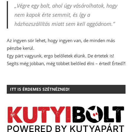
„Végre egy bolt, ahol úgy vásárolhatok, hogy
nem kapok érte semmit, és így a
házhozszállítás miatt sem kell aggódnom.”
Az ingyen sör lehet, hogy ingyen van, de minden más
pénzbe kerül.
Egy párt vagyunk, ergo belőletek élünk. De értetek is!
Segíts még jobban, még többet belőled élni – érted! Érted?!
ITT IS ÉRDEMES SZÉTNÉZNED!