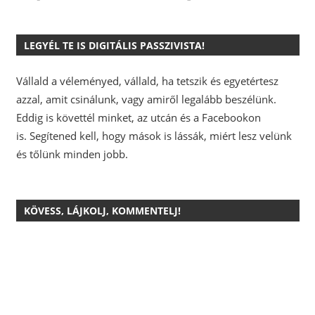
LEGYÉL TE IS DIGITÁLIS PASSZIVISTA!
Vállald a véleményed, vállald, ha tetszik és egyetértesz
azzal, amit csinálunk, vagy amiről legalább beszélünk.
Eddig is követtél minket, az utcán és a Facebookon
is.
Segítened kell, hogy mások is lássák, miért lesz velünk
és tőlünk minden jobb.
KÖVESS, LÁJKOLJ, KOMMENTELJ!