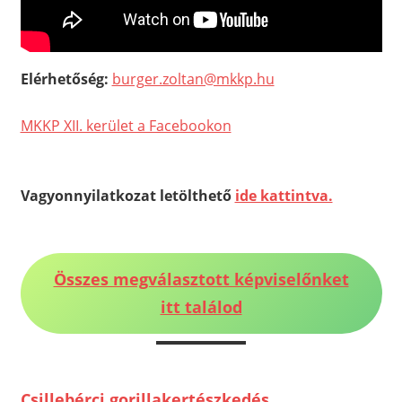
Elérhetőség:
burger.zoltan@mkkp.hu
MKKP XII. kerület a Facebookon
Vagyonnyilatkozat letölthető
ide kattintva.
Összes megválasztott képviselőnket
itt találod
Csillebérci gorillakertészkedés