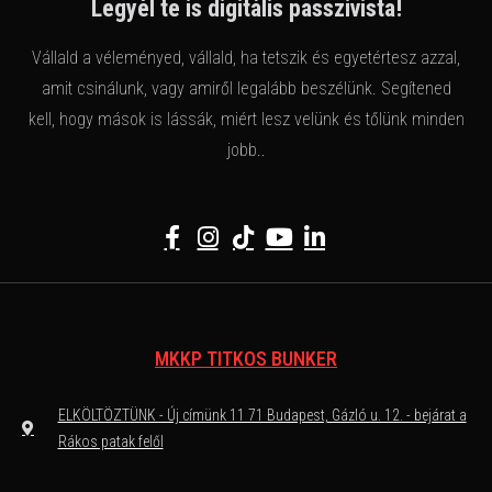
Legyél te is digitális passzivista!
Vállald a véleményed, vállald, ha tetszik és egyetértesz azzal,
amit csinálunk, vagy amiről legalább beszélünk. Segítened
kell, hogy mások is lássák, miért lesz velünk és tőlünk minden
jobb..
MKKP TITKOS BUNKER
ELKÖLTÖZTÜNK - Új címünk 11 71 Budapest, Gázló u. 12. - bejárat a
Rákos patak felől