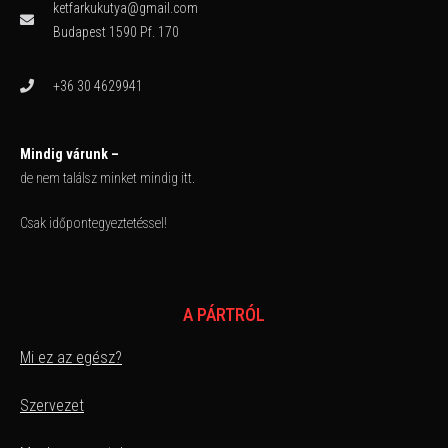
ketfarkukutya@gmail.com
Budapest 1590 Pf. 170
+36 30 4629941
Mindig várunk –
de nem találsz minket mindig itt.
Csak időpontegyeztetéssel!
A PÁRTRÓL
Mi ez az egész?
Szervezet