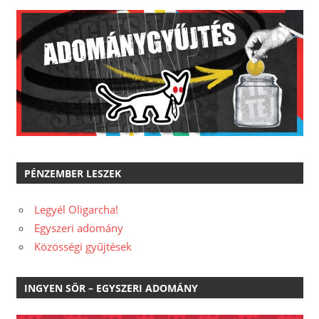
PÉNZEMBER LESZEK
Legyél Oligarcha!
Egyszeri adomány
Közösségi gyűjtések
INGYEN SÖR – EGYSZERI ADOMÁNY