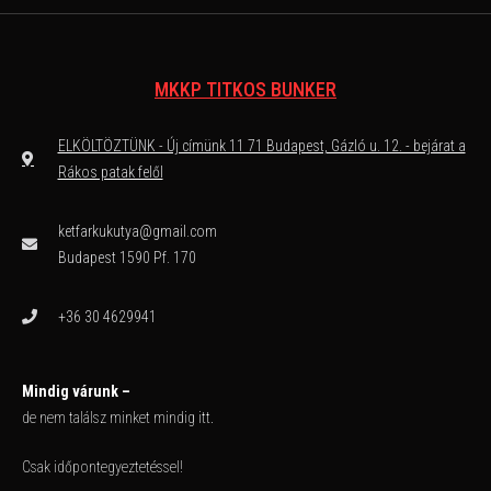
MKKP TITKOS BUNKER
ELKÖLTÖZTÜNK - Új címünk 11 71 Budapest, Gázló u. 12. - bejárat a
Rákos patak felől
ketfarkukutya@gmail.com
Budapest 1590 Pf. 170
+36 30 4629941
Mindig várunk –
de nem találsz minket mindig itt.
Csak időpontegyeztetéssel!