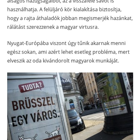
álságos hazugságaiból, az a visszafelé sávot is
használhatja. A felüljáró kör kialakítása biztosítja,
hogy a rajta áthaladók jobban megismerjék hazánkat,
rálátást szerezzenek a magyar virtusra.
Nyugat-Európába viszont úgy tűnik akarnak menni
egész sokan, ami azért lehet esetleg probléma, mert
elveszik az oda kivándorolt magyarok munkáját.