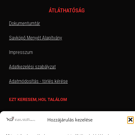
ÁTLÁTHATÓSÁG
Dokumentumtár
Savköpő Menyét Alapítvány
Impresszum
Adatkezelési szabályzat
Adatmódosítás - törlés kérése
EZT KERESEM, HOL TALÁLOM
Hozzájárulás kezelése