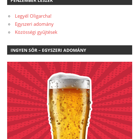
PÉNZEMBER LESZEK
Legyél Oligarcha!
Egyszeri adomány
Közösségi gyűjtések
INGYEN SÖR – EGYSZERI ADOMÁNY