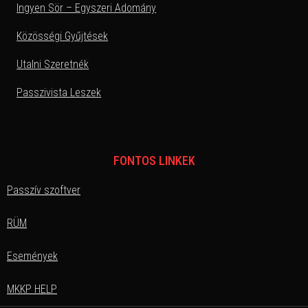
Ingyen Sör – Egyszeri Adomány
Közösségi Gyűjtések
Utalni Szeretnék
Passzivista Leszek
FONTOS LINKEK
Passzív szoftver
RÜM
Események
MKKP HELP