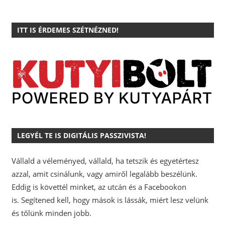
ITT IS ÉRDEMES SZÉTNÉZNED!
LEGYÉL TE IS DIGITÁLIS PASSZIVISTA!
Vállald a véleményed, vállald, ha tetszik és egyetértesz
azzal, amit csinálunk, vagy amiről legalább beszélünk.
Eddig is követtél minket, az utcán és a Facebookon
is.
Segítened kell, hogy mások is lássák, miért lesz velünk
és tőlünk minden jobb.