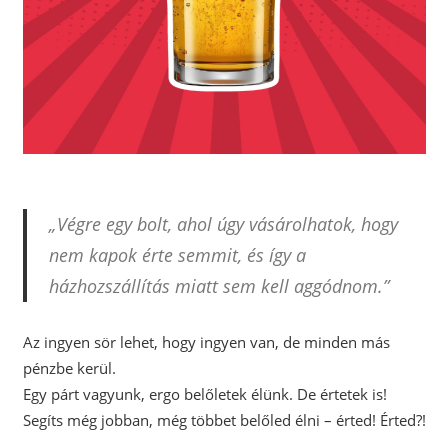
„Végre egy bolt, ahol úgy vásárolhatok, hogy
nem kapok érte semmit, és így a
házhozszállítás miatt sem kell aggódnom.”
Az ingyen sör lehet, hogy ingyen van, de minden más
pénzbe kerül.
Egy párt vagyunk, ergo belőletek élünk. De értetek is!
Segíts még jobban, még többet belőled élni – érted! Érted?!