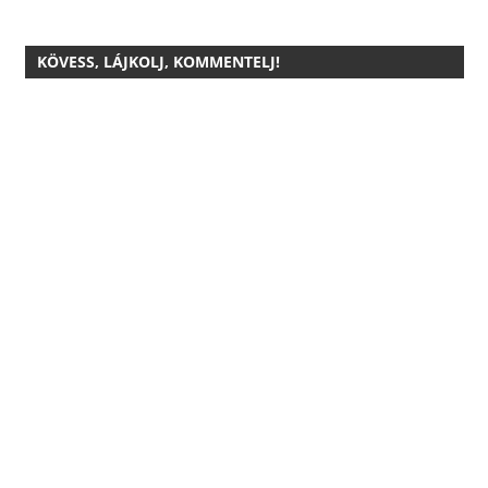
KÖVESS, LÁJKOLJ, KOMMENTELJ!