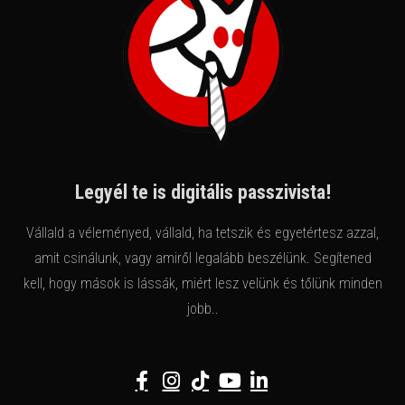
Legyél te is digitális passzivista!
Vállald a véleményed, vállald, ha tetszik és egyetértesz azzal,
amit csinálunk, vagy amiről legalább beszélünk. Segítened
kell, hogy mások is lássák, miért lesz velünk és tőlünk minden
jobb..