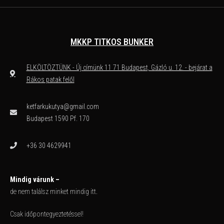
MKKP TITKOS BUNKER
ELKÖLTÖZTÜNK - Új címünk 11 71 Budapest, Gázló u. 12. - bejárat a
Rákos patak felől
ketfarkukutya@gmail.com
Budapest 1590 Pf. 170
+36 30 4629941
Mindig várunk –
de nem találsz minket mindig itt.
Csak időpontegyeztetéssel!