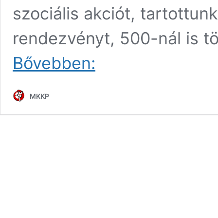
szociális akciót, tartottu
rendezvényt, 500-nál is tö
A
Bővebben:
kecskeméti
alvó
csigától
MKKP
a
bajai
Korlátkiállításig
–
Kedvenc
Bács-
Kiskun
megyei
akcióink
2023-
ból