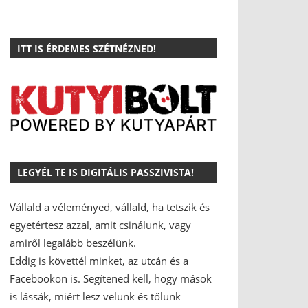
ITT IS ÉRDEMES SZÉTNÉZNED!
LEGYÉL TE IS DIGITÁLIS PASSZIVISTA!
Vállald a véleményed, vállald, ha tetszik és
egyetértesz azzal, amit csinálunk, vagy
amiről legalább beszélünk.
Eddig is követtél minket, az utcán és a
Facebookon is.
Segítened kell, hogy mások
is lássák, miért lesz velünk és tőlünk