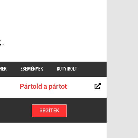
MKKP
REK
ESEMÉNYEK
KUTYIBOLT
Pártold a pártot
SEGÍTEK