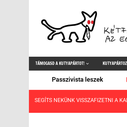
Az
egyetlen
TÁMOGASD A KUTYAPÁRTOT!
KUTYAPÁRTOZ
értelmes
választás
Passzivista leszek
SEGÍTS NEKÜNK VISSZAFIZETNI A K