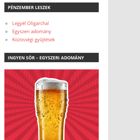
PÉNZEMBER LESZEK
Legyél Oligarcha!
Egyszeri adomány
Közösségi gyűjtések
INGYEN SÖR – EGYSZERI ADOMÁNY