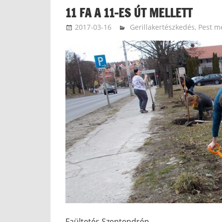
11 FA A 11-ES ÚT MELLETT
2017-03-16
kovacsandrea
Gerillakertészkedés
,
Pest m
Faültetés Szentendrén.