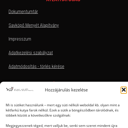
Dokumentumtár
Savköpő Menyét Alapítvány
Impresszum
Adatkezelési szabályzat
Adatmódosítás - törlés kérése
EZT KERESEM, HOL TALÁLOM
Hozzájárulás kezelése
Mi is sütiket használunk – mert egy süti nélküli weboldal kb. olyan mint a
kétfarkú kutya farok nélkül. Ezek a sütik a böngésződben tárolódnak, és
többek között a következőkre szolgálnak:
Megjegyezzenek téged, mert valljuk be, senki sem szeret mindent újra