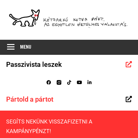
Az
MKKP
egyetlen
MENU
értelmes
választás
Passzivista leszek
Pártold a pártot
SEGÍTS NEKÜNK VISSZAFIZETNI A
KAMPÁNYPÉNZT!