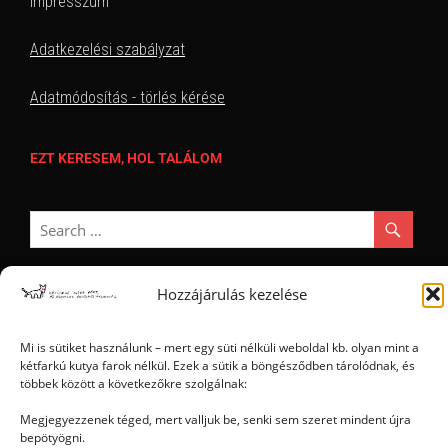
Impresszum
Adatkezelési szabályzat
Adatmódosítás - törlés kérése
EZT KERESEM, HOL TALÁLOM
Hozzájárulás kezelése
Ⓒ 2006 - 2026 - Magyar Kétfarkú Kutya Párt - Minden jog fenntartva
Mi is sütiket használunk – mert egy süti nélküli weboldal kb. olyan mint a
kétfarkú kutya farok nélkül. Ezek a sütik a böngésződben tárolódnak, és
többek között a következőkre szolgálnak:
Megjegyezzenek téged, mert valljuk be, senki sem szeret mindent újra
bepötyögni.