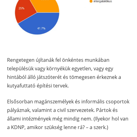
Rengetegen újítanák fel önkéntes munkában
településük vagy környékük egyetlen, vagy egy
hintából álló játszóterét és tömegesen érkeznek a
kutyafuttató építési tervek.
Elsősorban magánszemélyek és informális csoportok
pályáznak, valamint a civil szervezetek. Pártok és
állami intézmények még mindig nem. (Ilyekor hol van
a KDNP, amikor szükség lenne rá? – a szerk.)