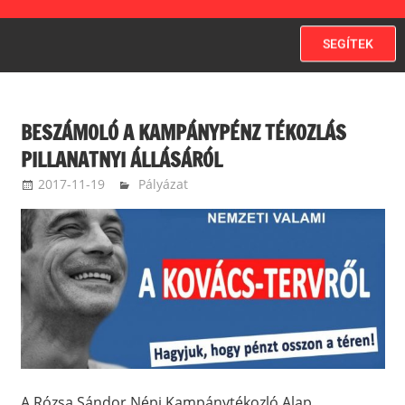
SEGÍTEK
BESZÁMOLÓ A KAMPÁNYPÉNZ TÉKOZLÁS
PILLANATNYI ÁLLÁSÁRÓL
2017-11-19
kovacsandrea
Pályázat
A Rózsa Sándor Népi Kampánytékozló Alap