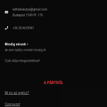
ketfarkukutya@gmail.com
Budapest 1590 Pf. 170
+36 30 4629941
Mindig várunk –
de nem találsz minket mindig itt.
Csak időpontegyeztetéssel!
A PÁRTRÓL
Mi ez az egész?
Szervezet