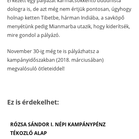
Érkezett egy pályázat karmacsökkentő buddhista
dologra is, de azt még nem értjük pontosan, úgyhogy
holnap ketten Tibetbe, hárman Indiába, a savköpő
menyétünk pedig Mianmarba utazik, hogy kiderítsék,
mire gondol a pályázó.
November 30-ig még te is pályázhatsz a
kampányidőszakban (2018. márciusában)
megvalósuló ötleteiddel!
Ez is érdekelhet:
RÓZSA SÁNDOR I. NÉPI KAMPÁNYPÉNZ
TÉKOZLÓ ALAP