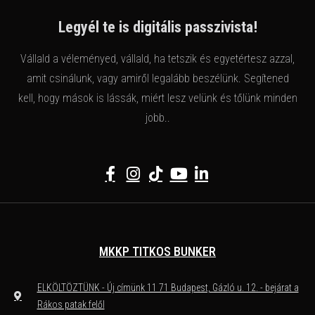
Legyél te is digitális passzivista!
Vállald a véleményed, vállald, ha tetszik és egyetértesz azzal,
amit csinálunk, vagy amiről legalább beszélünk. Segítened
kell, hogy mások is lássák, miért lesz velünk és tőlünk minden
jobb..
MKKP TITKOS BUNKER
ELKÖLTÖZTÜNK - Új címünk 11 71 Budapest, Gázló u. 12. - bejárat a
Rákos patak felől