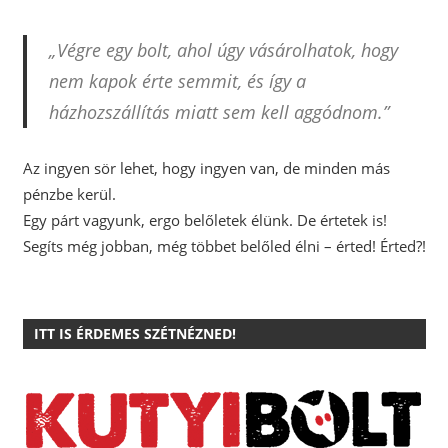
„Végre egy bolt, ahol úgy vásárolhatok, hogy
nem kapok érte semmit, és így a
házhozszállítás miatt sem kell aggódnom.”
Az ingyen sör lehet, hogy ingyen van, de minden más
pénzbe kerül.
Egy párt vagyunk, ergo belőletek élünk. De értetek is!
Segíts még jobban, még többet belőled élni – érted! Érted?!
ITT IS ÉRDEMES SZÉTNÉZNED!