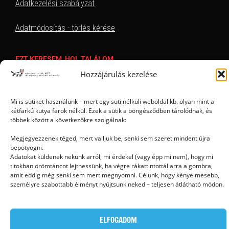
Adatkezelési szabályzat
Adatmódosítás - törlés kérése
EZT KERESEM, HOL TALÁLOM
Hozzájárulás kezelése
Mi is sütiket használunk – mert egy süti nélküli weboldal kb. olyan mint a
kétfarkú kutya farok nélkül. Ezek a sütik a böngésződben tárolódnak, és
többek között a következőkre szolgálnak:
Megjegyezzenek téged, mert valljuk be, senki sem szeret mindent újra
bepötyögni.
Ⓒ 2006 - 2026 - Magyar Kétfarkú Kutya Párt - Minden jog fenntartva
Adatokat küldenek nekünk arról, mi érdekel (vagy épp mi nem), hogy mi
titokban örömtáncot lejthessünk, ha végre rákattintottál arra a gombra,
amit eddig még senki sem mert megnyomni. Célunk, hogy kényelmesebb,
személyre szabottabb élményt nyújtsunk neked – teljesen átlátható módon.
ELFOGADOM