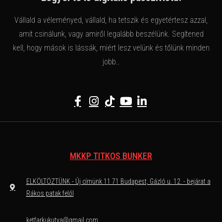
Vállald a véleményed, vállald, ha tetszik és egyetértesz azzal,
amit csinálunk, vagy amiről legalább beszélünk. Segítened
kell, hogy mások is lássák, miért lesz velünk és tőlünk minden
jobb..
MKKP TITKOS BUNKER
ELKÖLTÖZTÜNK - Új címünk 11 71 Budapest, Gázló u. 12. - bejárat a
Rákos patak felől
ketfarkukutya@gmail.com