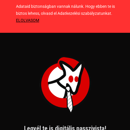
Adataid biztonságban vannak nálunk. Hogy ebben te is
biztos lehess, olvasd el Adatkezelési szabályzatunkat.
ELOLVASOM
Legyél te is digitális passzivista!