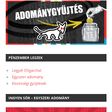
PÉNZEMBER LESZEK
Legyél Oligarcha!
Egyszeri adomány
Közösségi gyűjtések
INGYEN SÖR – EGYSZERI ADOMÁNY