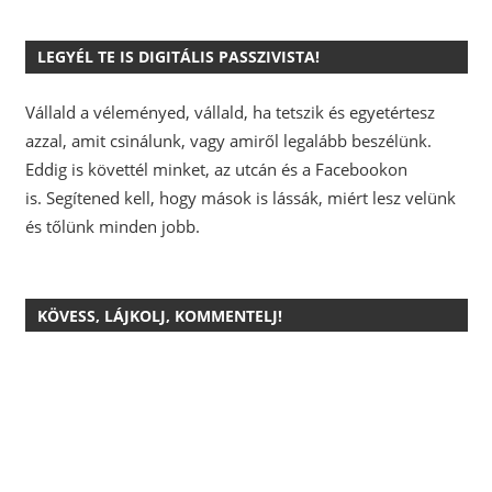
LEGYÉL TE IS DIGITÁLIS PASSZIVISTA!
Vállald a véleményed, vállald, ha tetszik és egyetértesz
azzal, amit csinálunk, vagy amiről legalább beszélünk.
Eddig is követtél minket, az utcán és a Facebookon
is.
Segítened kell, hogy mások is lássák, miért lesz velünk
és tőlünk minden jobb.
KÖVESS, LÁJKOLJ, KOMMENTELJ!