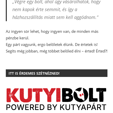
„Végre egy bolt, ahol úgy vásárolhatok, hogy
nem kapok érte semmit, és így a
házhozszállítás miatt sem kell aggódnom.”
Az ingyen sör lehet, hogy ingyen van, de minden más
pénzbe kerül.
Egy párt vagyunk, ergo belőletek élünk. De értetek is!
Segíts még jobban, még többet belőled élni – érted! Érted?!
ITT IS ÉRDEMES SZÉTNÉZNED!