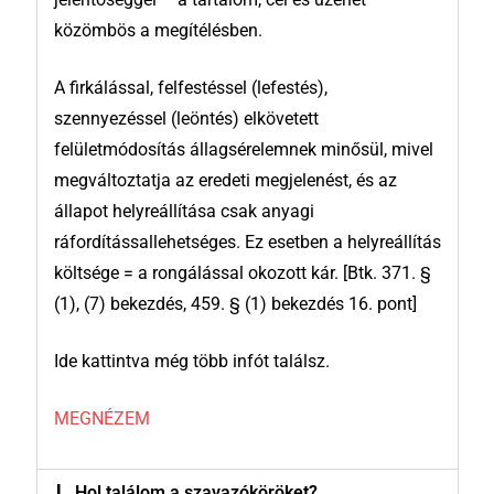
közömbös a megítélésben.
A firkálással, felfestéssel (lefestés),
szennyezéssel (leöntés) elkövetett
felületmódosítás állagsérelemnek minősül, mivel
megváltoztatja az eredeti megjelenést, és az
állapot helyreállítása csak anyagi
ráfordítássallehetséges. Ez esetben a helyreállítás
költsége = a rongálással okozott kár. [Btk. 371. §
(1), (7) bekezdés, 459. § (1) bekezdés 16. pont]
Ide kattintva még több infót találsz.
MEGNÉZEM
Hol találom a szavazóköröket?