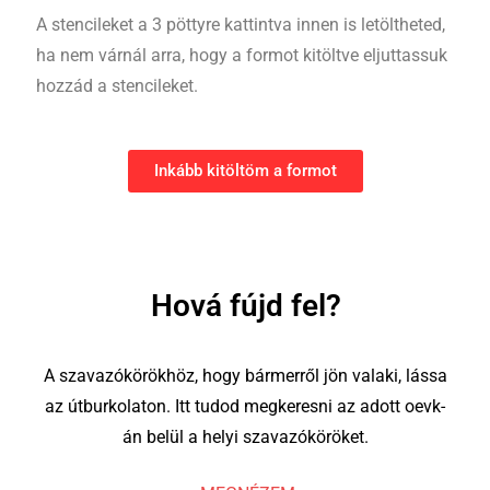
A stencileket a 3 pöttyre kattintva innen is letöltheted,
ha nem várnál arra, hogy a formot kitöltve eljuttassuk
hozzád a stencileket.
Inkább kitöltöm a formot
Hová fújd fel?
A szavazókörökhöz, hogy bármerről jön valaki, lássa
az útburkolaton. Itt tudod megkeresni az adott oevk-
án belül a helyi szavazóköröket.