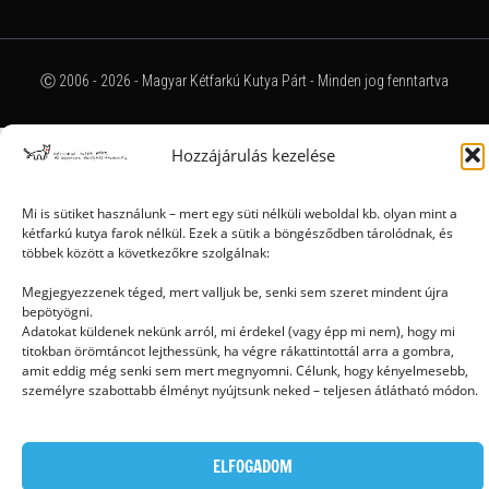
Ⓒ 2006 - 2026 - Magyar Kétfarkú Kutya Párt - Minden jog fenntartva
Hozzájárulás kezelése
Mi is sütiket használunk – mert egy süti nélküli weboldal kb. olyan mint a
kétfarkú kutya farok nélkül. Ezek a sütik a böngésződben tárolódnak, és
többek között a következőkre szolgálnak:
Megjegyezzenek téged, mert valljuk be, senki sem szeret mindent újra
bepötyögni.
Adatokat küldenek nekünk arról, mi érdekel (vagy épp mi nem), hogy mi
titokban örömtáncot lejthessünk, ha végre rákattintottál arra a gombra,
amit eddig még senki sem mert megnyomni. Célunk, hogy kényelmesebb,
személyre szabottabb élményt nyújtsunk neked – teljesen átlátható módon.
ELFOGADOM