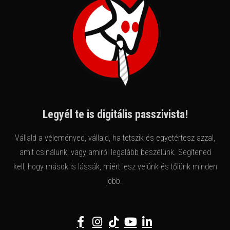
Legyél te is digitális passzivista!
Vállald a véleményed, vállald, ha tetszik és egyetértesz azzal,
amit csinálunk, vagy amiről legalább beszélünk. Segítened
kell, hogy mások is lássák, miért lesz velünk és tőlünk minden
jobb..