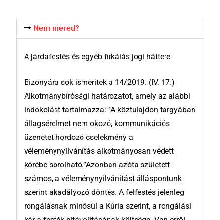
Nem mered?
A járdafestés és egyéb firkálás jogi háttere
Bizonyára sok ismeritek a 14/2019. (IV. 17.)
Alkotmánybírósági határozatot, amely az alábbi
indokolást tartalmazza: “A köztulajdon tárgyában
állagsérelmet nem okozó, kommunikációs
üzenetet hordozó cselekmény a
véleménynyilvánítás alkotmányosan védett
körébe sorolható.”Azonban azóta született
számos, a véleménynyilvánítást álláspontunk
szerint akadályozó döntés. A felfestés jelenleg
rongálásnak minősül a Kúria szerint, a rongálási
kár a festék eltávolításának költsége. Van erről