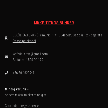
MKKP TITKOS BUNKER
ELKÖLTÖZTÜNK - Új címünk 11 71 Budapest, Gázló u. 12. - bejárat a
Rákos patak felől
ketfarkukutya@gmail.com
Budapest 1590 Pf. 170
+36 30 4629941
Mindig várunk –
de nem találsz minket mindig itt.
Csak időpontegyeztetéssel!