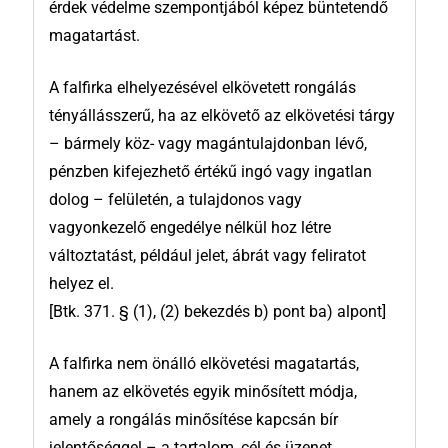
érdek védelme szempontjából képez büntetendő
magatartást.
A falfirka elhelyezésével elkövetett rongálás
tényállásszerű, ha az elkövető az elkövetési tárgy
– bármely köz- vagy magántulajdonban lévő,
pénzben kifejezhető értékű ingó vagy ingatlan
dolog – felületén, a tulajdonos vagy
vagyonkezelő engedélye nélkül hoz létre
változtatást, például jelet, ábrát vagy feliratot
helyez el.
[Btk. 371. § (1), (2) bekezdés b) pont ba) alpont]
A falfirka nem önálló elkövetési magatartás,
hanem az elkövetés egyik minősített módja,
amely a rongálás minősítése kapcsán bír
jelentőséggel – a tartalom, cél és üzenet