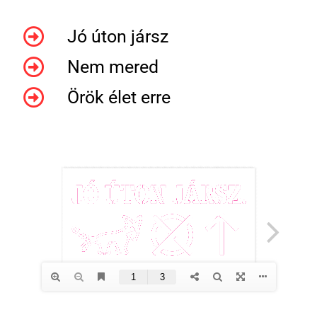
Jó úton jársz
Nem mered
Örök élet erre