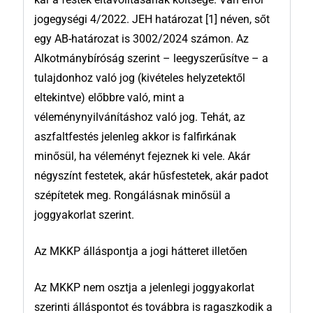
jogegységi 4/2022. JEH határozat [1] néven, sőt
egy AB-határozat is 3002/2024 számon. Az
Alkotmánybíróság szerint – leegyszerűsítve – a
tulajdonhoz való jog (kivételes helyzetektől
eltekintve) előbbre való, mint a
véleménynyilvánításhoz való jog. Tehát, az
aszfaltfestés jelenleg akkor is falfirkának
minősül, ha véleményt fejeznek ki vele. Akár
négyszínt festetek, akár hűsfestetek, akár padot
szépítetek meg. Rongálásnak minősül a
joggyakorlat szerint.
Az MKKP álláspontja a jogi hátteret illetően
Az MKKP nem osztja a jelenlegi joggyakorlat
szerinti álláspontot és továbbra is ragaszkodik a