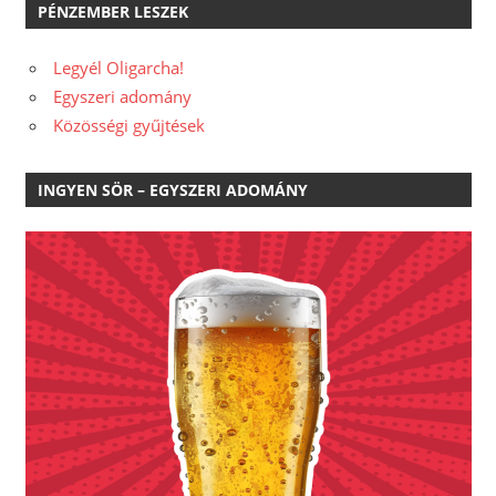
PÉNZEMBER LESZEK
Legyél Oligarcha!
Egyszeri adomány
Közösségi gyűjtések
INGYEN SÖR – EGYSZERI ADOMÁNY