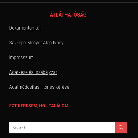
ÁTLÁTHATÓSÁG
Dokumentumtár
Savköpő Menyét Alapítvány
Impresszum
Adatkezelési szabályzat
Adatmódosítás - törlés kérése
EZT KERESEM, HOL TALÁLOM