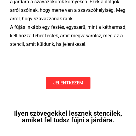
a járdára a szavazókörök környékén.
Ezek a dolgok
arról szólnak, hogy merre van a szavazóhelyiség.
Meg
arról, hogy szavazzanak ránk.
A fújás inkább egy festés, egyszerű, mint a kétharmad,
kell hozzá fehér festék, amit megvásárolsz, meg az a
stencil, amit küldünk, ha jelentkezel.
JELENTKEZEM
Ilyen szövegekkel lesznek stencilek,
amiket fel tudsz fújni a járdára.