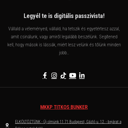
Legyél te is digitális passzivista!
Vállald a véleményed, vállald, ha tetszik és egyetértesz azzal,
amit csinálunk, vagy amiről legalább beszélünk. Segítened
kell, hogy mások is lássák, miért lesz velünk és tőlünk minden
jobb..
MKKP TITKOS BUNKER
ELKÖLTÖZTÜNK - Új címünk 11 71 Budapest, Gázló u. 12. - bejárat a