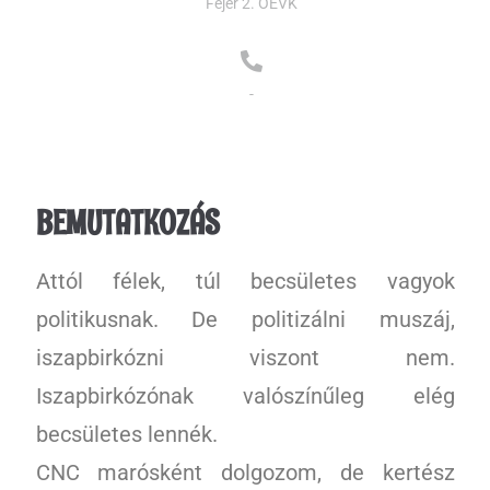
Fejér 2. OEVK
-
BEMUTATKOZÁS
Attól félek, túl becsületes vagyok
politikusnak. De politizálni muszáj,
iszapbirkózni viszont nem.
Iszapbirkózónak valószínűleg elég
becsületes lennék.
CNC marósként dolgozom, de kertész