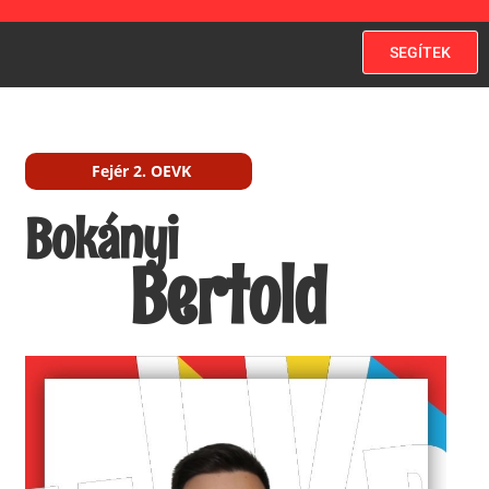
SEGÍTEK
Fejér 2. OEVK
Bokányi
Bertold