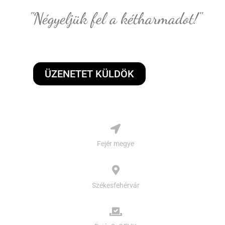
"Négyeljük fel a kétharmadot!"
ÜZENETET KÜLDÖK
Fejér megye
Székesfehérvár