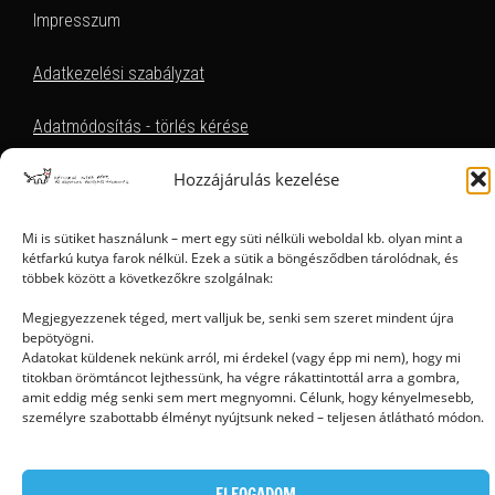
Impresszum
Adatkezelési szabályzat
Adatmódosítás - törlés kérése
Hozzájárulás kezelése
EZT KERESEM, HOL TALÁLOM
Mi is sütiket használunk – mert egy süti nélküli weboldal kb. olyan mint a
kétfarkú kutya farok nélkül. Ezek a sütik a böngésződben tárolódnak, és
többek között a következőkre szolgálnak:
Megjegyezzenek téged, mert valljuk be, senki sem szeret mindent újra
bepötyögni.
Adatokat küldenek nekünk arról, mi érdekel (vagy épp mi nem), hogy mi
titokban örömtáncot lejthessünk, ha végre rákattintottál arra a gombra,
Ⓒ 2006 - 2026 - Magyar Kétfarkú Kutya Párt - Minden jog fenntartva
amit eddig még senki sem mert megnyomni. Célunk, hogy kényelmesebb,
személyre szabottabb élményt nyújtsunk neked – teljesen átlátható módon.
ELFOGADOM