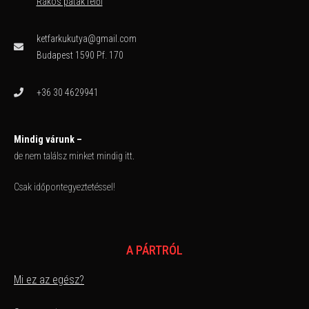
Rákos patak felől
ketfarkukutya@gmail.com
Budapest 1590 Pf. 170
+36 30 4629941
Mindig várunk –
de nem találsz minket mindig itt.
Csak időpontegyeztetéssel!
A PÁRTRÓL
Mi ez az egész?