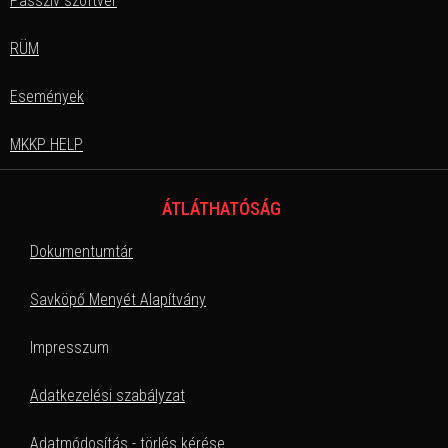
Passzív szoftver
RÜM
Események
MKKP HELP
ÁTLÁTHATÓSÁG
Dokumentumtár
Savköpő Menyét Alapítvány
Impresszum
Adatkezelési szabályzat
Adatmódosítás - törlés kérése