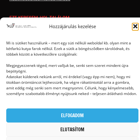
EZT KERESEM, HOL TALÁLOM
Hozzájárulás kezelése
Mi is sütiket használunk – mert egy süti nélküli weboldal kb. olyan mint a
kétfarkú kutya farok nélkül. Ezek a sütik a böngésződben tárolódnak, és
többek között a következőkre szolgálnak:
Megjegyezzenek téged, mert valljuk be, senki sem szeret mindent újra
bepötyögni.
Ⓒ 2006 - 2026 - Magyar Kétfarkú Kutya Párt - Minden jog fenntartva
Adatokat küldenek nekünk arról, mi érdekel (vagy épp mi nem), hogy mi
titokban örömtáncot lejthessünk, ha végre rákattintottál arra a gombra,
amit eddig még senki sem mert megnyomni. Célunk, hogy kényelmesebb,
személyre szabottabb élményt nyújtsunk neked – teljesen átlátható módon.
ELFOGADOM
ELUTASÍTOM