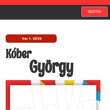
SEGÍTEK
Vas 1. OEVK
Kóber
György