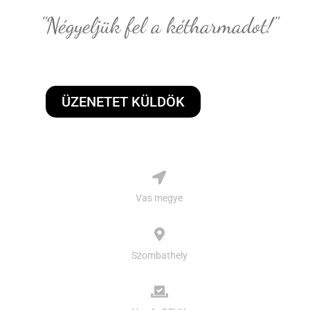
"Négyeljük fel a kétharmadot!"
ÜZENETET KÜLDÖK
Vas megye
Szombathely