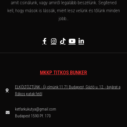
amit csinálunk, vagy amiről legalább beszélünk. Segítened
kell, hogy mások is lássák, miért lesz velünk és tőlünk minden
jobb..
MKKP TITKOS BUNKER
ELKÖLTÖZTÜNK - Új címünk 11 71 Budapest, Gázló u. 12. - bejárat a
Rákos patak felől
ketfarkukutya@gmail.com
Budapest 1590 Pf. 170