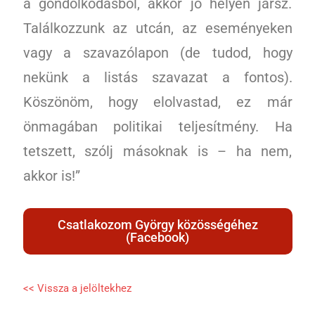
a gondolkodásból, akkor jó helyen jársz.
Találkozzunk az utcán, az eseményeken
vagy a szavazólapon (de tudod, hogy
nekünk a listás szavazat a fontos).
Köszönöm, hogy elolvastad, ez már
önmagában politikai teljesítmény. Ha
tetszett, szólj másoknak is – ha nem,
akkor is!”
Csatlakozom György közösségéhez
(Facebook)
<< Vissza a jelöltekhez