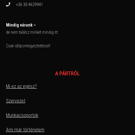
+36 30 4629941
Mindig várunk –
de nem találsz minket mindig itt.
Csak időpontegyeztetéssel!
A PÁRTRÓL
Mi ez az egész?
Szervezet
Munkacsoportok
Ami már történelem