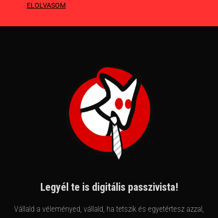
ELOLVASOM
Legyél te is digitális passzivista!
Vállald a véleményed, vállald, ha tetszik és egyetértesz azzal,