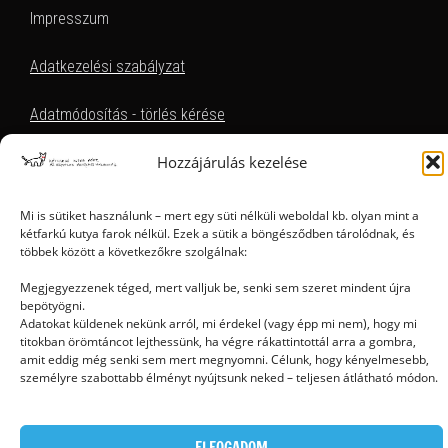
Impresszum
Adatkezelési szabályzat
Adatmódosítás - törlés kérése
Hozzájárulás kezelése
EZT KERESEM, HOL TALÁLOM
Mi is sütiket használunk – mert egy süti nélküli weboldal kb. olyan mint a
kétfarkú kutya farok nélkül. Ezek a sütik a böngésződben tárolódnak, és
többek között a következőkre szolgálnak:
Megjegyezzenek téged, mert valljuk be, senki sem szeret mindent újra
bepötyögni.
Adatokat küldenek nekünk arról, mi érdekel (vagy épp mi nem), hogy mi
titokban örömtáncot lejthessünk, ha végre rákattintottál arra a gombra,
Ⓒ 2006 - 2026 - Magyar Kétfarkú Kutya Párt - Minden jog fenntartva
amit eddig még senki sem mert megnyomni. Célunk, hogy kényelmesebb,
személyre szabottabb élményt nyújtsunk neked – teljesen átlátható módon.
ELFOGADOM