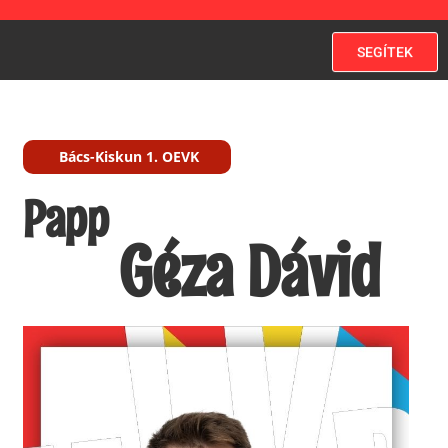
SEGÍTEK
Bács-Kiskun 1. OEVK
Papp
Géza Dávid