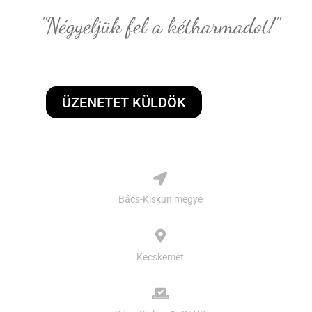
"Négyeljük fel a kétharmadot!"
ÜZENETET KÜLDÖK
Bács-Kiskun megye
Kecskemét