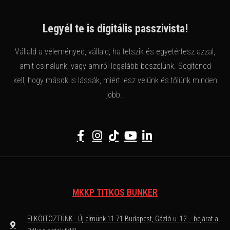
Legyél te is digitális passzivista!
Vállald a véleményed, vállald, ha tetszik és egyetértesz azzal,
amit csinálunk, vagy amiről legalább beszélünk. Segítened
kell, hogy mások is lássák, miért lesz velünk és tőlünk minden
jobb..
MKKP TITKOS BUNKER
ELKÖLTÖZTÜNK - Új címünk 11 71 Budapest, Gázló u. 12. - bejárat a