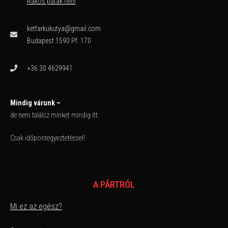
Rákos patak felől
ketfarkukutya@gmail.com
Budapest 1590 Pf. 170
+36 30 4629941
Mindig várunk –
de nem találsz minket mindig itt.
Csak időpontegyeztetéssel!
A PÁRTRÓL
Mi ez az egész?