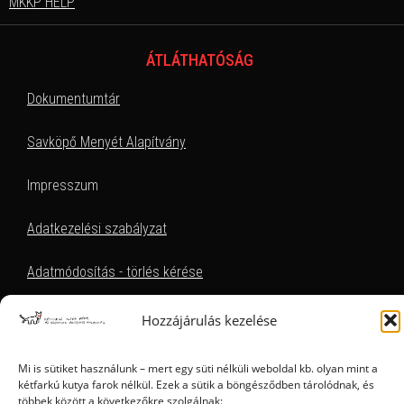
MKKP HELP
ÁTLÁTHATÓSÁG
Dokumentumtár
Savköpő Menyét Alapítvány
Impresszum
Adatkezelési szabályzat
Adatmódosítás - törlés kérése
Hozzájárulás kezelése
EZT KERESEM, HOL TALÁLOM
Mi is sütiket használunk – mert egy süti nélküli weboldal kb. olyan mint a
kétfarkú kutya farok nélkül. Ezek a sütik a böngésződben tárolódnak, és
többek között a következőkre szolgálnak: