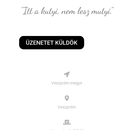
"Itt a kutyi, nem lesz mutyi."
ÜZENETET KÜLDÖK
Veszprém megye
Veszprém