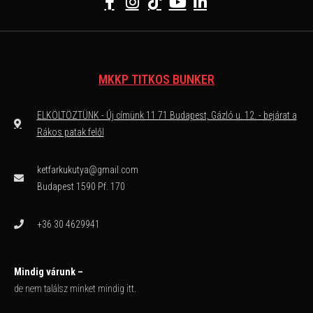
MKKP TITKOS BUNKER
ELKÖLTÖZTÜNK - Új címünk 11 71 Budapest, Gázló u. 12. - bejárat a
Rákos patak felől
ketfarkukutya@gmail.com
Budapest 1590 Pf. 170
+36 30 4629941
Mindig várunk –
de nem találsz minket mindig itt.