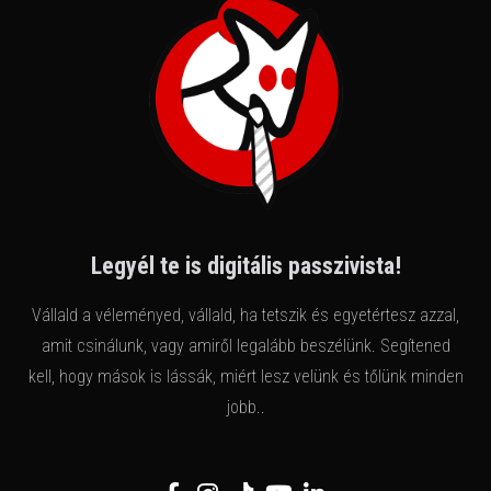
Legyél te is digitális passzivista!
Vállald a véleményed, vállald, ha tetszik és egyetértesz azzal,
amit csinálunk, vagy amiről legalább beszélünk. Segítened
kell, hogy mások is lássák, miért lesz velünk és tőlünk minden
jobb..