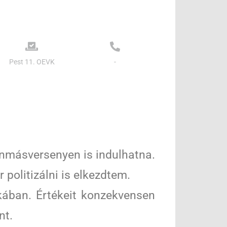
Pest 11. OEVK
-
onmásversenyen is indulhatna.
politizálni is elkezdtem.
kában. Értékeit konzekvensen
nt.