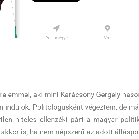
Pest megye
Vác
türelemmel, aki mini Karácsony Gergely has
 indulok. Politológusként végeztem, de már 
n hiteles ellenzéki párt a magyar politi
g akkor is, ha nem népszerű az adott álláspo