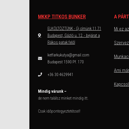
MKKP TITKOS BUNKER
A PÁR
ELKÖLTÖZTÜNK - Új címünk 11 71
Mi ez a
Budapest, Gázló u. 12. - bejárat a
Rákos patak felől
Szervez
ketfarkukutya@gmail.com
Munkac
Budapest 1590 Pf. 170
Ami már
+36 30 4629941
Kapcsol
Mindig várunk –
de nem találsz minket mindig itt.
Csak időpontegyeztetéssel!