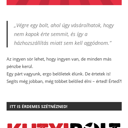
„Végre egy bolt, ahol úgy vásárolhatok, hogy
nem kapok érte semmit, és így a
házhozszállítás miatt sem kell aggódnom.”
Az ingyen sör lehet, hogy ingyen van, de minden más
pénzbe kerül.
Egy párt vagyunk, ergo belőletek élünk. De értetek is!
Segíts még jobban, még többet belőled élni – érted! Érted?!
ITT IS ÉRDEMES SZÉTNÉZNED!