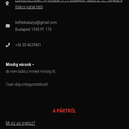
Rákos patak felől
ketfarkukutya@gmail.com
Budapest 1590 Pf. 170
+36 30 4629941
Mindig várunk –
de nem találsz minket mindig itt.
Csak időpontegyeztetéssel!
A PÁRTRÓL
Mi ez az egész?