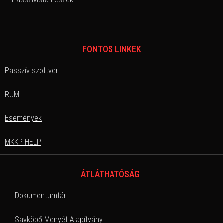
FONTOS LINKEK
Passzív szoftver
RÜM
Események
MKKP HELP
ÁTLÁTHATÓSÁG
Dokumentumtár
Savköpő Menyét Alapítvány