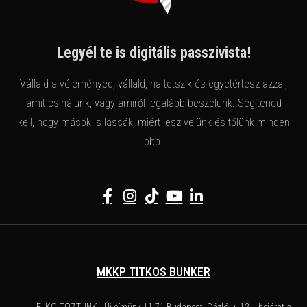
Legyél te is digitális passzivista!
Vállald a véleményed, vállald, ha tetszik és egyetértesz azzal,
amit csinálunk, vagy amiről legalább beszélünk. Segítened
kell, hogy mások is lássák, miért lesz velünk és tőlünk minden
jobb..
MKKP TITKOS BUNKER
ELKÖLTÖZTÜNK - Új címünk 11 71 Budapest, Gázló u. 12. - bejárat a