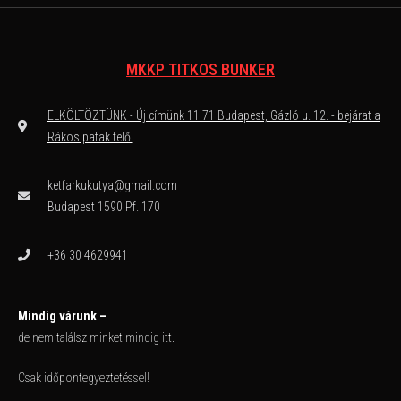
MKKP TITKOS BUNKER
ELKÖLTÖZTÜNK - Új címünk 11 71 Budapest, Gázló u. 12. - bejárat a
Rákos patak felől
ketfarkukutya@gmail.com
Budapest 1590 Pf. 170
+36 30 4629941
Mindig várunk –
de nem találsz minket mindig itt.
Csak időpontegyeztetéssel!