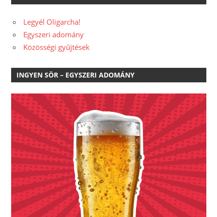
Legyél Oligarcha!
Egyszeri adomány
Közösségi gyűjtések
INGYEN SÖR – EGYSZERI ADOMÁNY