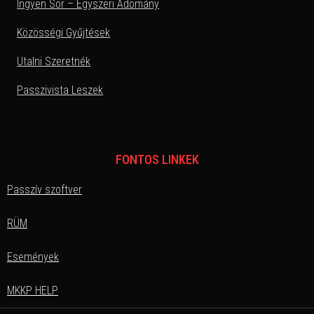
Ingyen Sör – Egyszeri Adomány
Közösségi Gyűjtések
Utalni Szeretnék
Passzivista Leszek
FONTOS LINKEK
Passzív szoftver
RÜM
Események
MKKP HELP