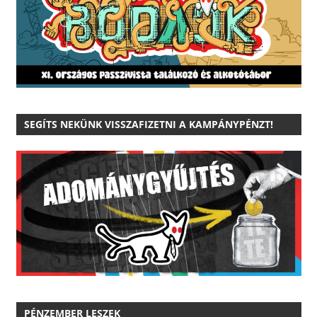
SEGÍTS NEKÜNK VISSZAFIZETNI A KAMPÁNYPÉNZT!
PÉNZEMBER LESZEK