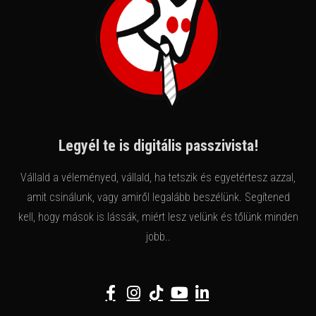
Legyél te is digitális passzivista!
Vállald a véleményed, vállald, ha tetszik és egyetértesz azzal,
amit csinálunk, vagy amiről legalább beszélünk. Segítened
kell, hogy mások is lássák, miért lesz velünk és tőlünk minden
jobb..