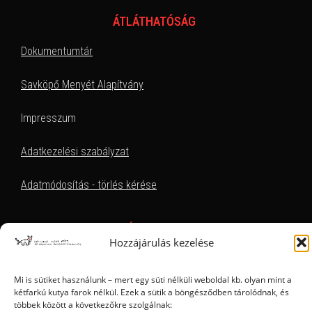
ÁTLÁTHATÓSÁG
Dokumentumtár
Savköpő Menyét Alapítvány
Impresszum
Adatkezelési szabályzat
Adatmódosítás - törlés kérése
EZT KERESEM, HOL TALÁLOM
Hozzájárulás kezelése
Mi is sütiket használunk – mert egy süti nélküli weboldal kb. olyan mint a
kétfarkú kutya farok nélkül. Ezek a sütik a böngésződben tárolódnak, és
többek között a következőkre szolgálnak: