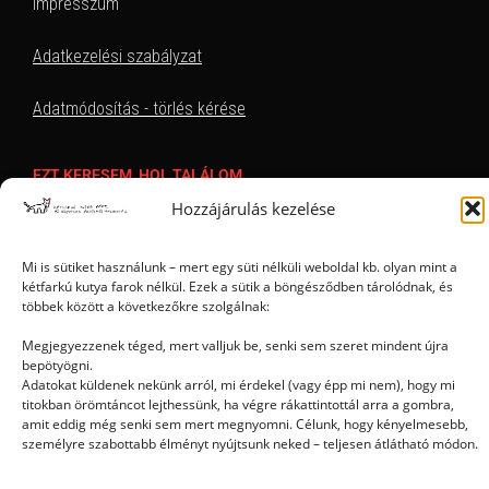
Impresszum
Adatkezelési szabályzat
Adatmódosítás - törlés kérése
EZT KERESEM, HOL TALÁLOM
Hozzájárulás kezelése
Mi is sütiket használunk – mert egy süti nélküli weboldal kb. olyan mint a
kétfarkú kutya farok nélkül. Ezek a sütik a böngésződben tárolódnak, és
többek között a következőkre szolgálnak:
Megjegyezzenek téged, mert valljuk be, senki sem szeret mindent újra
bepötyögni.
Ⓒ 2006 - 2026 - Magyar Kétfarkú Kutya Párt - Minden jog fenntartva
Adatokat küldenek nekünk arról, mi érdekel (vagy épp mi nem), hogy mi
titokban örömtáncot lejthessünk, ha végre rákattintottál arra a gombra,
amit eddig még senki sem mert megnyomni. Célunk, hogy kényelmesebb,
személyre szabottabb élményt nyújtsunk neked – teljesen átlátható módon.