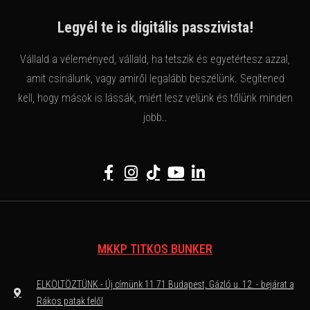
Legyél te is digitális passzivista!
Vállald a véleményed, vállald, ha tetszik és egyetértesz azzal,
amit csinálunk, vagy amiről legalább beszélünk. Segítened
kell, hogy mások is lássák, miért lesz velünk és tőlünk minden
jobb..
MKKP TITKOS BUNKER
ELKÖLTÖZTÜNK - Új címünk 11 71 Budapest, Gázló u. 12. - bejárat a
Rákos patak felől