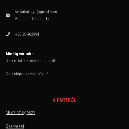
ketfarkukutya@gmail.com
Budapest 1590 Pf. 170
+36 30 4629941
Mindig várunk –
de nem találsz minket mindig itt.
Csak időpontegyeztetéssel!
A PÁRTRÓL
Mi ez az egész?
Szervezet