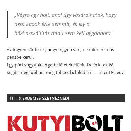
„Végre egy bolt, ahol úgy vásárolhatok, hogy
nem kapok érte semmit, és így a
házhozszállítás miatt sem kell aggódnom.”
Az ingyen sör lehet, hogy ingyen van, de minden más
pénzbe kerül.
Egy párt vagyunk, ergo belőletek élünk. De értetek is!
Segíts még jobban, még többet belőled élni – érted! Érted?!
ITT IS ÉRDEMES SZÉTNÉZNED!