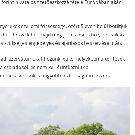
 forint hivatalos fizetőeszközzé tétele Európában akár
erekek szellemi frissessége, ezért 5 éven belül betiltjuk
vekben hozzá lehet majd még jutni a dalokhoz, de csak az
n a szükséges engedélyek és ajánlások beszerzése után.
ádrezervátumokat hozunk létre, melyekben a kerítések
 családosok és nem kell érintkezniük a
 nemcsaládosok is nagyobb biztonságban lesznek.