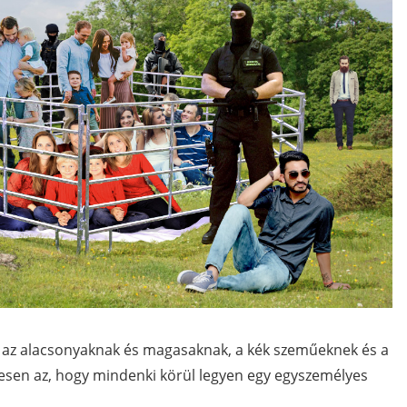
az alacsonyaknak és magasaknak, a kék szeműeknek és a
esen az, hogy mindenki körül legyen egy egyszemélyes