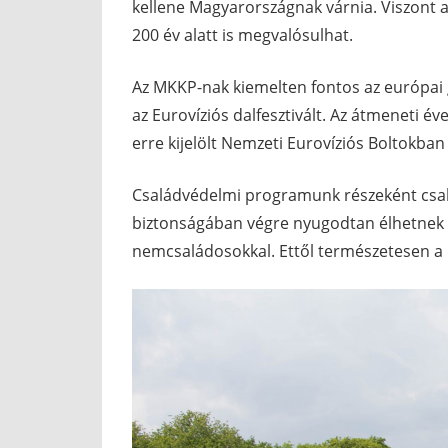
kellene Magyarországnak várnia. Viszont a
200 év alatt is megvalósulhat.
Az MKKP-nak kiemelten fontos az európai gy
az Eurovíziós dalfesztivált. Az átmeneti é
erre kijelölt Nemzeti Eurovíziós Boltokba
Családvédelmi programunk részeként csal
biztonságában végre nyugodtan élhetnek a
nemcsaládosokkal. Ettől természetesen a