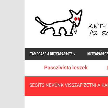
Az
egyetlen
TÁMOGASD A KUTYAPÁRTOT!
KUTYAPÁRTOZ
értelmes
választás
Passzivista leszek
SEGÍTS NEKÜNK VISSZAFIZETNI A K