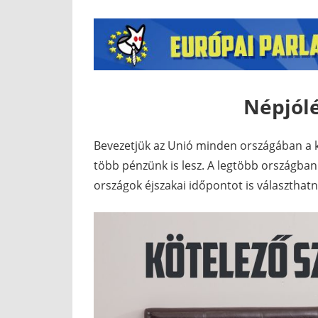
Népjólé
Bevezetjük az Unió minden országában a kö
több pénzünk is lesz. A legtöbb országban 
országok éjszakai időpontot is választhatn