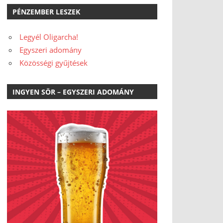
PÉNZEMBER LESZEK
Legyél Oligarcha!
Egyszeri adomány
Közösségi gyűjtések
INGYEN SÖR – EGYSZERI ADOMÁNY