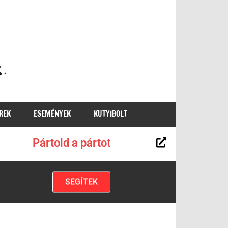
MKKP
REK
ESEMÉNYEK
KUTYIBOLT
Pártold a pártot
SEGÍTEK