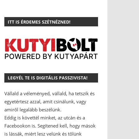
ITT IS ÉRDEMES SZÉTNÉZNED!
LEGYÉL TE IS DIGITÁLIS PASSZIVISTA!
Vállald a véleményed, vállald, ha tetszik és
egyetértesz azzal, amit csinálunk, vagy
amiről legalább beszélünk.
Eddig is követtél minket, az utcán és a
Facebookon is.
Segítened kell, hogy mások
is lássák, miért lesz velünk és tőlünk