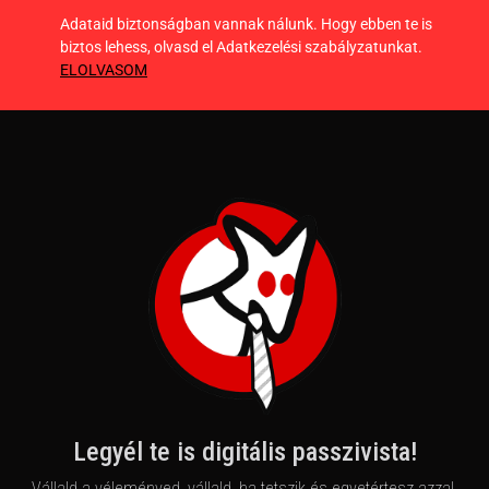
Adataid biztonságban vannak nálunk. Hogy ebben te is
biztos lehess, olvasd el Adatkezelési szabályzatunkat.
ELOLVASOM
Legyél te is digitális passzivista!
Vállald a véleményed, vállald, ha tetszik és egyetértesz azzal,