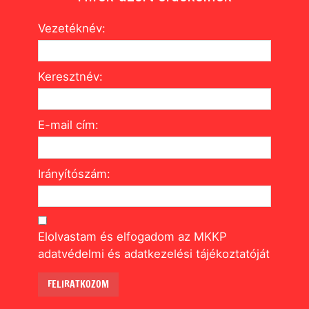
pártot!
pártot!
pártot!
leszek
leszek
leszek
kampánypénzt
kampánypénzt
kampánypénzt
Vezetéknév:
JELENTKEZEM
JELENTKEZEM
JELENTKEZEM
MUTI
MUTI
MUTI
MEGNÉZEM
MEGNÉZEM
MEGNÉZEM
HOGY
HOGY
HOGY
Keresztnév:
E-mail cím:
Irányítószám:
Elolvastam és elfogadom az MKKP
adatvédelmi és adatkezelési tájékoztatóját