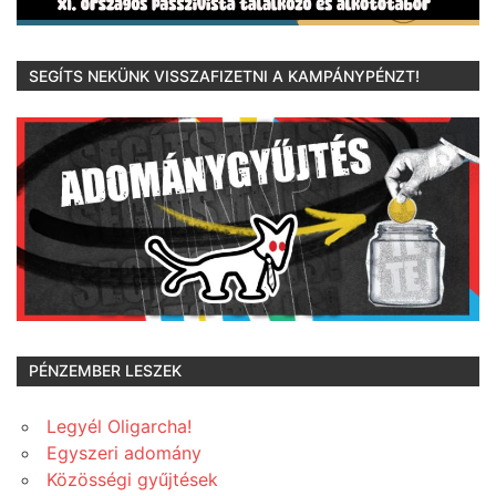
SEGÍTS NEKÜNK VISSZAFIZETNI A KAMPÁNYPÉNZT!
PÉNZEMBER LESZEK
Legyél Oligarcha!
Egyszeri adomány
Közösségi gyűjtések