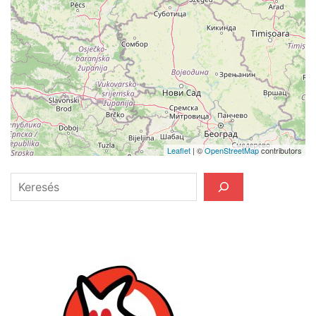
Leaflet
| ©
OpenStreetMap
contributors