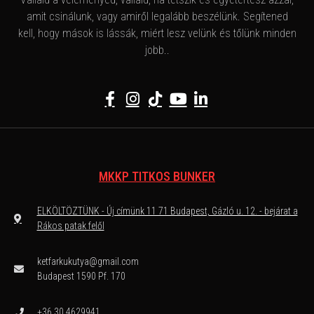
amit csinálunk, vagy amiről legalább beszélünk. Segítened
kell, hogy mások is lássák, miért lesz velünk és tőlünk minden
jobb..
MKKP TITKOS BUNKER
ELKÖLTÖZTÜNK - Új címünk 11 71 Budapest, Gázló u. 12. - bejárat a
Rákos patak felől
ketfarkukutya@gmail.com
Budapest 1590 Pf. 170
+36 30 4629941