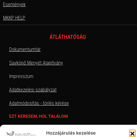
Események
MKKP HELP
ÁTLÁTHATÓSÁG
Dokumentumtár
Savköpő Menyét Alapítvány
Impresszum
Adatkezelési szabályzat
Adatmódosítás - törlés kérése
EZT KERESEM, HOL TALÁLOM
Hozzájárulás kezelése