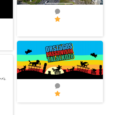
0
1
emberek próba
0
1