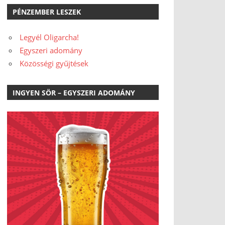
PÉNZEMBER LESZEK
Legyél Oligarcha!
Egyszeri adomány
Közösségi gyűjtések
INGYEN SÖR – EGYSZERI ADOMÁNY