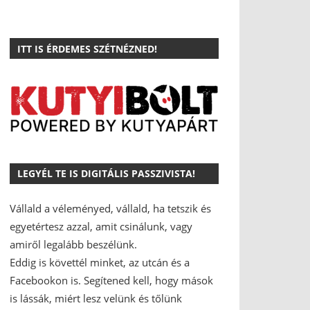
ITT IS ÉRDEMES SZÉTNÉZNED!
LEGYÉL TE IS DIGITÁLIS PASSZIVISTA!
Vállald a véleményed, vállald, ha tetszik és
egyetértesz azzal, amit csinálunk, vagy
amiről legalább beszélünk.
Eddig is követtél minket, az utcán és a
Facebookon is.
Segítened kell, hogy mások
is lássák, miért lesz velünk és tőlünk