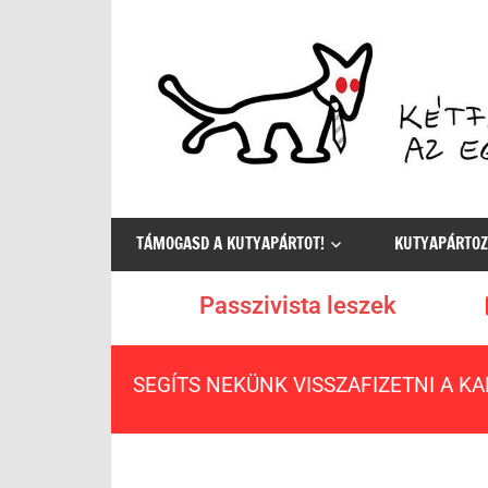
Az
egyetlen
TÁMOGASD A KUTYAPÁRTOT!
KUTYAPÁRTOZ
értelmes
választás
Passzivista leszek
SEGÍTS NEKÜNK VISSZAFIZETNI A K