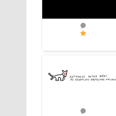
0
1
Zöld
0