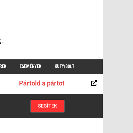
MKKP
REK
ESEMÉNYEK
KUTYIBOLT
Pártold a pártot
SEGÍTEK