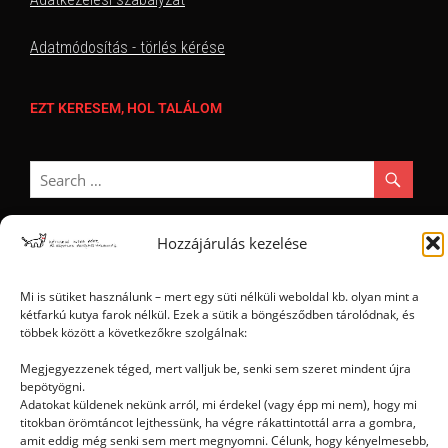
Adatmódosítás - törlés kérése
EZT KERESEM, HOL TALÁLOM
Hozzájárulás kezelése
Ⓒ 2006 - 2026 - Magyar Kétfarkú Kutya Párt - Minden jog fenntartva
Mi is sütiket használunk – mert egy süti nélküli weboldal kb. olyan mint a
kétfarkú kutya farok nélkül. Ezek a sütik a böngésződben tárolódnak, és
többek között a következőkre szolgálnak:
Megjegyezzenek téged, mert valljuk be, senki sem szeret mindent újra
bepötyögni.
Adatokat küldenek nekünk arról, mi érdekel (vagy épp mi nem), hogy mi
titokban örömtáncot lejthessünk, ha végre rákattintottál arra a gombra,
amit eddig még senki sem mert megnyomni. Célunk, hogy kényelmesebb,