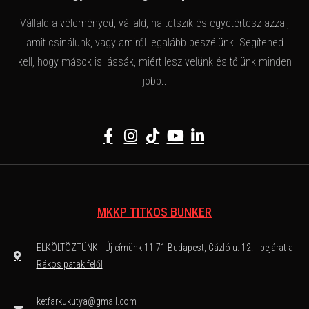
Vállald a véleményed, vállald, ha tetszik és egyetértesz azzal,
amit csinálunk, vagy amiről legalább beszélünk. Segítened
kell, hogy mások is lássák, miért lesz velünk és tőlünk minden
jobb..
MKKP TITKOS BUNKER
ELKÖLTÖZTÜNK - Új címünk 11 71 Budapest, Gázló u. 12. - bejárat a
Rákos patak felől
ketfarkukutya@gmail.com