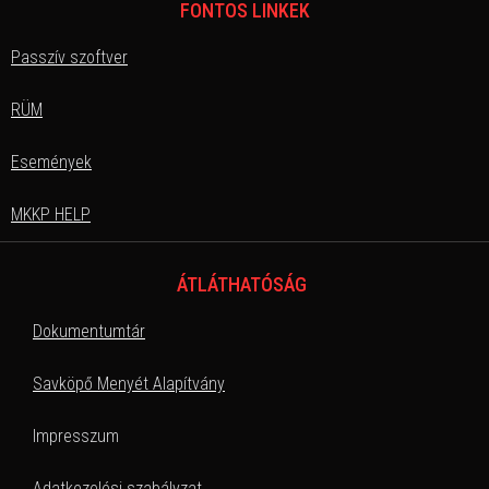
FONTOS LINKEK
Passzív szoftver
RÜM
Események
MKKP HELP
ÁTLÁTHATÓSÁG
Dokumentumtár
Savköpő Menyét Alapítvány
Impresszum
Adatkezelési szabályzat