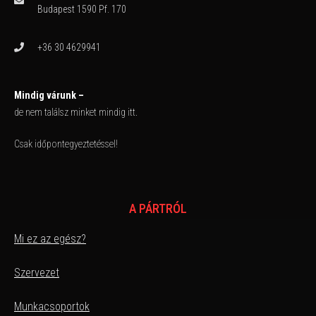
Budapest 1590 Pf. 170
+36 30 4629941
Mindig várunk –
de nem találsz minket mindig itt.
Csak időpontegyeztetéssel!
A PÁRTRÓL
Mi ez az egész?
Szervezet
Munkacsoportok