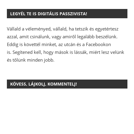
LEGYÉL TE IS DIGITÁLIS PASSZIVISTA!
Vállald a véleményed, vállald, ha tetszik és egyetértesz
azzal, amit csinálunk, vagy amiről legalább beszélünk.
Eddig is követtél minket, az utcán és a Facebookon
is.
Segítened kell, hogy mások is lássák, miért lesz velünk
és tőlünk minden jobb.
KÖVESS, LÁJKOLJ, KOMMENTELJ!