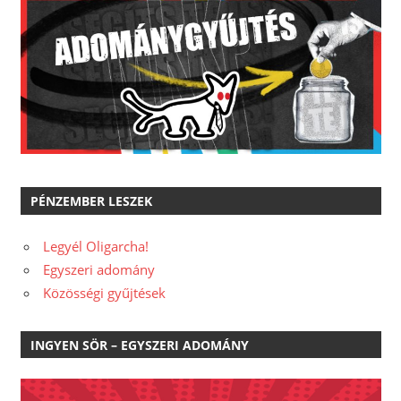
PÉNZEMBER LESZEK
Legyél Oligarcha!
Egyszeri adomány
Közösségi gyűjtések
INGYEN SÖR – EGYSZERI ADOMÁNY