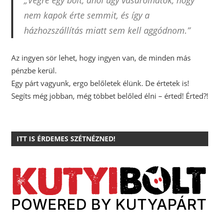
nem kapok érte semmit, és így a
házhozszállítás miatt sem kell aggódnom.”
Az ingyen sör lehet, hogy ingyen van, de minden más
pénzbe kerül.
Egy párt vagyunk, ergo belőletek élünk. De értetek is!
Segíts még jobban, még többet belőled élni – érted! Érted?!
ITT IS ÉRDEMES SZÉTNÉZNED!