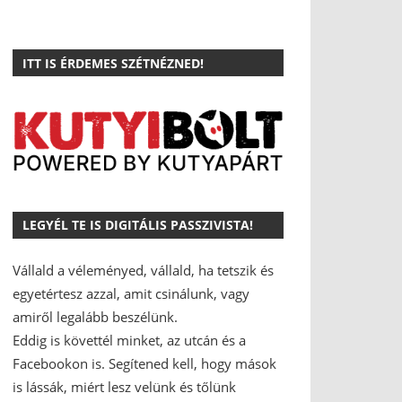
ITT IS ÉRDEMES SZÉTNÉZNED!
LEGYÉL TE IS DIGITÁLIS PASSZIVISTA!
Vállald a véleményed, vállald, ha tetszik és
egyetértesz azzal, amit csinálunk, vagy
amiről legalább beszélünk.
Eddig is követtél minket, az utcán és a
Facebookon is.
Segítened kell, hogy mások
is lássák, miért lesz velünk és tőlünk