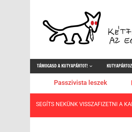
Az
egyetlen
TÁMOGASD A KUTYAPÁRTOT!
KUTYAPÁRTOZ
értelmes
választás
Passzivista leszek
SEGÍTS NEKÜNK VISSZAFIZETNI A K