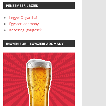
PÉNZEMBER LESZEK
Legyél Oligarcha!
Egyszeri adomány
Közösségi gyűjtések
INGYEN SÖR – EGYSZERI ADOMÁNY