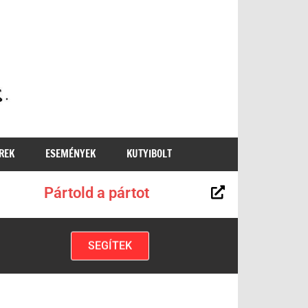
MKKP
REK
ESEMÉNYEK
KUTYIBOLT
Pártold a pártot
SEGÍTEK