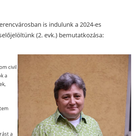
Ferencvárosban is indulunk a 2024-es
előjelöltünk (2. evk.) bemutatkozása:
m civil
ok a
ek,
ztem
rást a