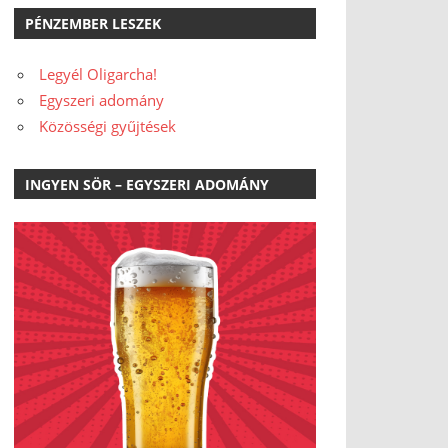
PÉNZEMBER LESZEK
Legyél Oligarcha!
Egyszeri adomány
Közösségi gyűjtések
INGYEN SÖR – EGYSZERI ADOMÁNY