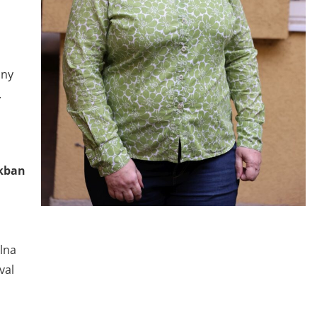
ány
.
kban
lna
val