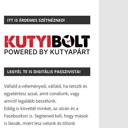
ITT IS ÉRDEMES SZÉTNÉZNED!
LEGYÉL TE IS DIGITÁLIS PASSZIVISTA!
Vállald a véleményed, vállald, ha tetszik és
egyetértesz azzal, amit csinálunk, vagy
amiről legalább beszélünk.
Eddig is követtél minket, az utcán és a
Facebookon is.
Segítened kell, hogy mások
is lássák, miért lesz velünk és tőlünk