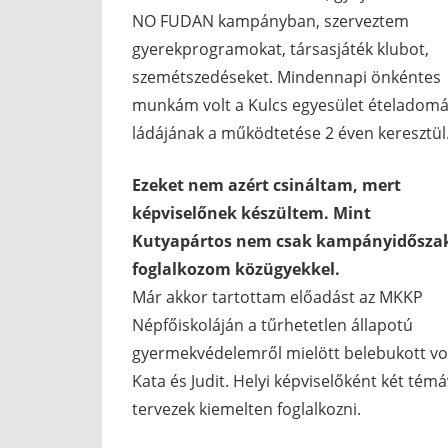
NO FUDAN kampányban, szerveztem
gyerekprogramokat, társasjáték klubot,
szemétszedéseket. Mindennapi önkéntes
munkám volt a Kulcs egyesület ételadom
ládájának a működtetése 2 éven keresztül
Ezeket nem azért csináltam, mert
képviselőnek készültem. Mint
Kutyapártos nem csak kampányidősza
foglalkozom közügyekkel.
Már akkor tartottam előadást az MKKP
Népfőiskoláján a tűrhetetlen állapotú
gyermekvédelemről mielött belebukott vo
Kata és Judit. Helyi képviselőként két témá
tervezek kiemelten foglalkozni.