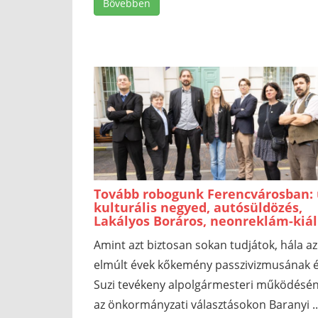
Bővebben
Tovább robogunk Ferencvárosban: 
kulturális negyed, autósüldözés,
Lakályos Boráros, neonreklám-kiál
Amint azt biztosan sokan tudjátok, hála az
elmúlt évek kőkemény passzivizmusának 
Suzi tevékeny alpolgármesteri működésén
az önkormányzati választásokon Baranyi ..