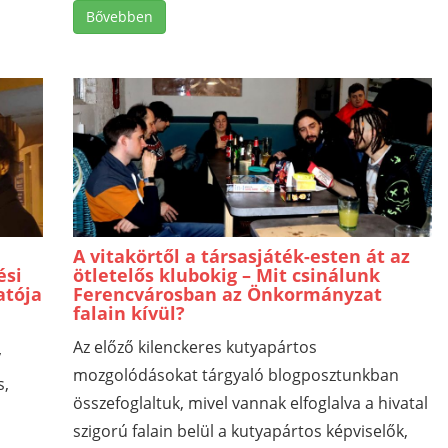
Bővebben
A vitakörtől a társasjáték-esten át az
ési
ötletelős klubokig – Mit csinálunk
atója
Ferencvárosban az Önkormányzat
falain kívül?
Az előző kilenckeres kutyapártos
y
mozgolódásokat tárgyaló blogposztunkban
s,
összefoglaltuk, mivel vannak elfoglalva a hivatal
szigorú falain belül a kutyapártos képviselők,