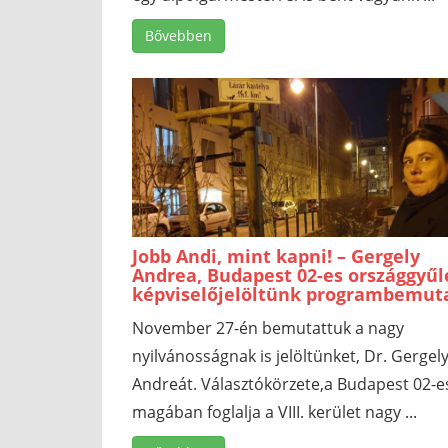
Bővebben
Jobb Andi, mint kapni! – Gergely
Andrea, Budapest 02-es országgyűl
képviselőjelöltünk programbemut
November 27-én bemutattuk a nagy
nyilvánosságnak is jelöltünket, Dr. Gergel
Andreát. Választókörzete,a Budapest 02-e
magában foglalja a VIII. kerület nagy ...