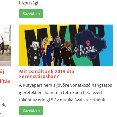
bizottsági ...
Bővebben
új
Mit csináltunk 2019 óta
Ferencvárosban?
lítás
A Kutyapárt nem a jövőre vonatkozó hangzatos
ígéretekben, hanem a tettekben hisz, ezért
és
főként az eddigi 5 év munkájával szeretnénk ...
ek,
Bővebben
.