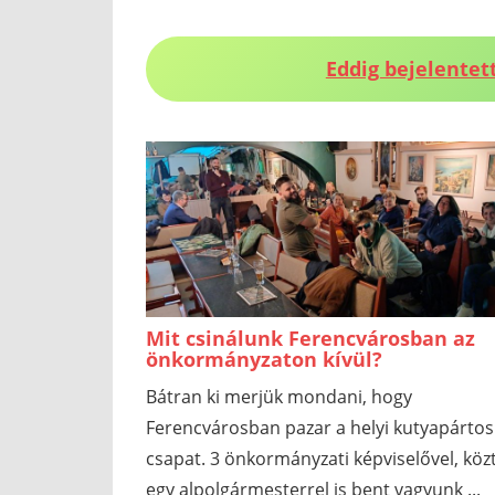
Eddig bejelentett
Mit csinálunk Ferencvárosban az
önkormányzaton kívül?
Bátran ki merjük mondani, hogy
Ferencvárosban pazar a helyi kutyapártos
csapat. 3 önkormányzati képviselővel, köz
egy alpolgármesterrel is bent vagyunk ...