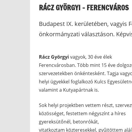
RÁCZ GYÖRGYI – FERENCVÁROS
Budapest IX. kerületében, vagyis 
önkormányzati választáson. Képvis
Rácz Györgyi
vagyok, 30 éve élek
Ferencvárosban. Több mint 15 éve dolgozo
szervezetekben önkéntesként. Tagja vagy
helyi ügyekkel foglalkozó Kulcs Egyesületn
valamint a Kutyapártnak is.
Sok helyi projektben vettem részt, szerve
közösséget, festettem négyszínt a híres
gyereksütőnél, betonrókát,
vitatkoztam közteresekkel, gyűjtöttem aláí