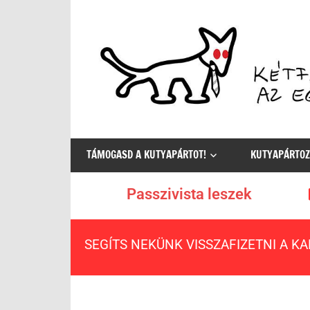
Az
egyetlen
TÁMOGASD A KUTYAPÁRTOT!
KUTYAPÁRTOZ
értelmes
választás
Passzivista leszek
SEGÍTS NEKÜNK VISSZAFIZETNI A K