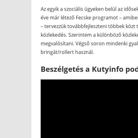
Az egyik a szociális ügyeken belül az időse
éve már létező Fecske programot – amiben
– tervezzük továbbfejleszteni többek közt
közlekedés. Szerintem a különböző közleke
megvalósítani. Végső soron mindenki gyalo
bringát/rollert használ.
Beszélgetés a Kutyinfo po