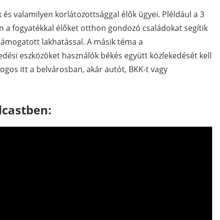
k és valamilyen korlátozottsággal élők ügyei. Pléldául a 3
 a fogyatékkal élőket otthon gondozó családokat segítik
 támogatott lakhatással. A másik téma a
dési eszközöket használók békés együtt közlekedését kell
gos itt a belvárosban, akár autót, BKK-t vagy
dcastben: