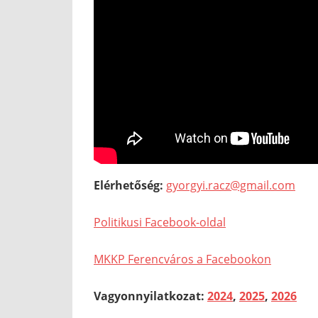
Elérhetőség:
gyorgyi.racz@gmail.com
Politikusi Facebook-oldal
MKKP Ferencváros a Facebookon
Vagyonnyilatkozat:
2024
,
2025
,
2026