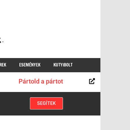
MKKP
REK
ESEMÉNYEK
KUTYIBOLT
Pártold a pártot
SEGÍTEK