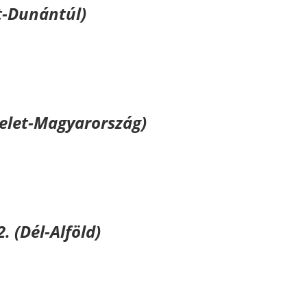
at-Dunántúl)
kkelet-Magyarország)
. (Dél-Alföld)