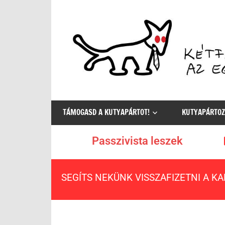
Az
egyetlen
TÁMOGASD A KUTYAPÁRTOT!
KUTYAPÁRTOZ
értelmes
választás
Passzivista leszek
SEGÍTS NEKÜNK VISSZAFIZETNI A K