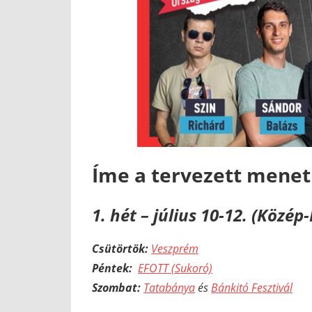
Íme a tervezett menet
1. hét – július 10-12. (Közé
Csütörtök:
Veszprém
Péntek:
EFOTT (Sukoró)
Szombat:
Tatabánya
és
Bánkitó Fesztivál