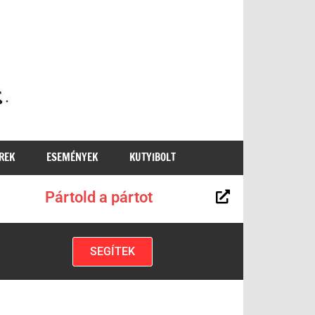
MKKP
REK
ESEMÉNYEK
KUTYIBOLT
Pártold a pártot
SEGÍTEK