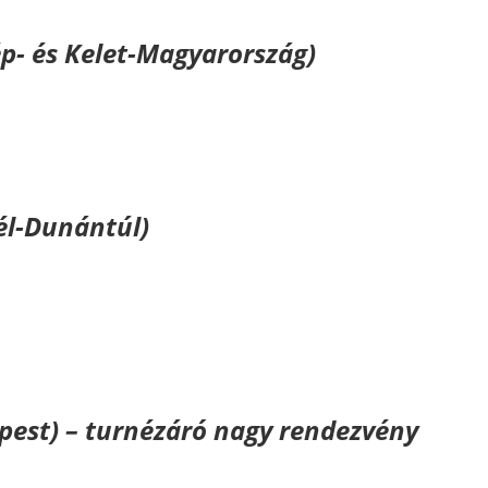
zép- és Kelet-Magyarország)
Dél-Dunántúl)
apest) – turnézáró nagy rendezvény