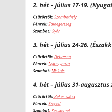
2. hét – július 17-19. (Nyug
Csütörtök:
Szombathely
Péntek:
Zalaegerszeg
Szombat:
Győr
3. hét – július 24-26. (Észa
Csütörtök:
Debrecen
Péntek:
Nyíregyháza
Szombat:
Miskolc
4. hét – július 31-augusztus 2
Csütörtök:
Békéscs
aba
Péntek:
Szeged
Szombat
:
Kecskemét