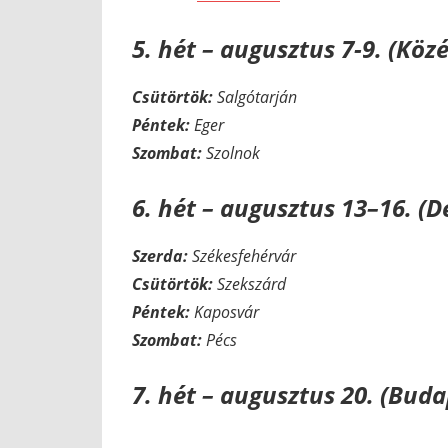
5. hét – augusztus 7-9. (Kö
Csütörtök:
Salgótarján
Péntek:
Eger
Szombat:
Szolnok
6. hét – augusztus 13–16. (
Szerda:
Székesfehérvár
Csütörtök:
Szekszárd
Péntek:
Kaposvár
Szombat:
Pécs
7. hét – augusztus 20. (Bud