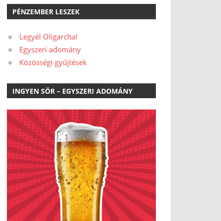
PÉNZEMBER LESZEK
Legyél Oligarcha!
Egyszeri adomány
Közösségi gyűjtések
INGYEN SÖR – EGYSZERI ADOMÁNY