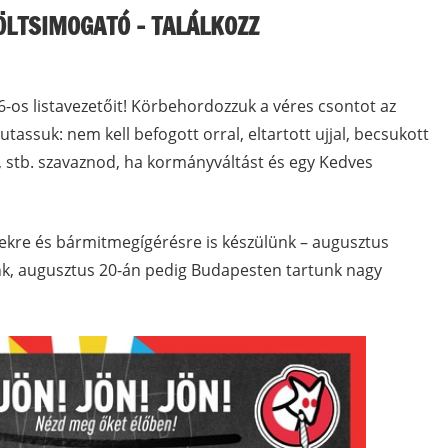
ÖLTSIMOGATÓ – TALÁLKOZZ
os listavezetőit! Körbehordozzuk a véres csontot az
ssuk: nem kell befogott orral, eltartott ujjal, becsukott
l, stb. szavaznod, ha kormányváltást és egy Kedves
lekre és bármitmegígérésre is készülünk – augusztus
k, augusztus 20-án pedig Budapesten tartunk nagy