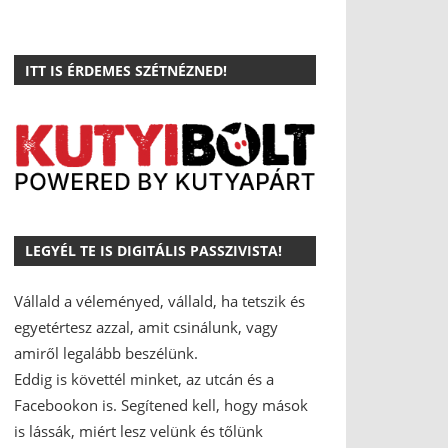
ITT IS ÉRDEMES SZÉTNÉZNED!
LEGYÉL TE IS DIGITÁLIS PASSZIVISTA!
Vállald a véleményed, vállald, ha tetszik és
egyetértesz azzal, amit csinálunk, vagy
amiről legalább beszélünk.
Eddig is követtél minket, az utcán és a
Facebookon is.
Segítened kell, hogy mások
is lássák, miért lesz velünk és tőlünk