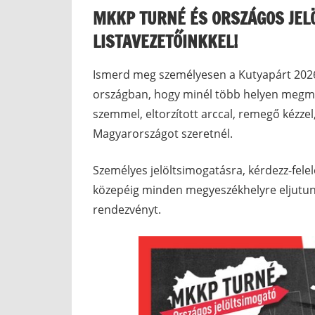
MKKP TURNÉ ÉS ORSZÁGOS JEL
LISTAVEZETŐINKKEL!
Ismerd meg személyesen a Kutyapárt 2026-
országban, hogy minél több helyen megmuta
szemmel, eltorzított arccal, remegő kézze
Magyarországot szeretnél.
Személyes jelöltsimogatásra, kérdezz-fele
közepéig minden megyeszékhelyre eljutun
rendezvényt.