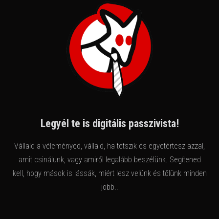
Legyél te is digitális passzivista!
Vállald a véleményed, vállald, ha tetszik és egyetértesz azzal,
amit csinálunk, vagy amiről legalább beszélünk. Segítened
kell, hogy mások is lássák, miért lesz velünk és tőlünk minden
jobb..