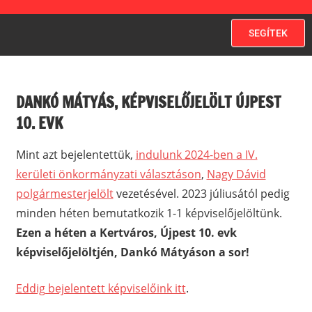
SEGÍTEK
DANKÓ MÁTYÁS, KÉPVISELŐJELÖLT ÚJPEST
10. EVK
Mint azt bejelentettük,
indulunk 2024-ben a IV.
kerületi önkormányzati választáson
,
Nagy Dávid
polgármesterjelölt
vezetésével. 2023 júliusától pedig
minden héten bemutatkozik 1-1 képviselőjelöltünk.
Ezen a héten a Kertváros, Újpest 10. evk
képviselőjelöltjén, Dankó Mátyáson a sor!
Eddig bejelentett képviselőink itt
.