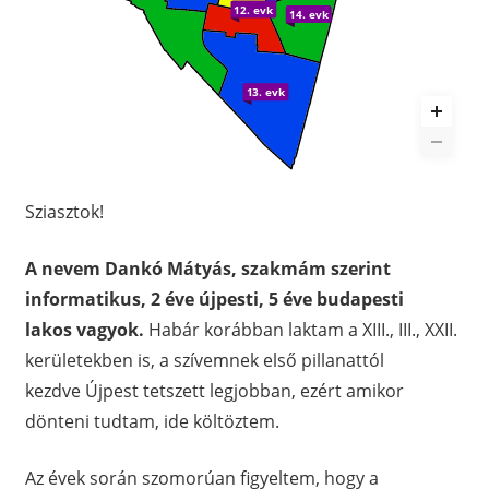
12. evk
14. evk
13. evk
Sziasztok!
A nevem Dankó Mátyás, szakmám szerint
informatikus, 2 éve újpesti, 5 éve budapesti
lakos vagyok.
Habár korábban laktam a XIII., III., XXII.
kerületekben is, a szívemnek első pillanattól
kezdve Újpest tetszett legjobban, ezért amikor
dönteni tudtam, ide költöztem.
Az évek során szomorúan figyeltem, hogy a