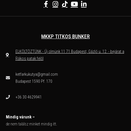
MKKP TITKOS BUNKER
ELKÖLTÖZTÜNK - Új címünk 11 71 Budapest, Gázló u. 12. - bejárat a
Rákos patak felől
ketfarkukutya@gmail.com
Budapest 1590 Pf. 170
+36 30 4629941
Mindig várunk –
de nem találsz minket mindig itt.