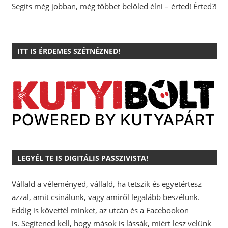
Segíts még jobban, még többet belőled élni – érted! Érted?!
ITT IS ÉRDEMES SZÉTNÉZNED!
LEGYÉL TE IS DIGITÁLIS PASSZIVISTA!
Vállald a véleményed, vállald, ha tetszik és egyetértesz
azzal, amit csinálunk, vagy amiről legalább beszélünk.
Eddig is követtél minket, az utcán és a Facebookon
is.
Segítened kell, hogy mások is lássák, miért lesz velünk