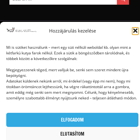
Hozzájárulás kezelése
Ⓒ 2006 - 2026 - Magyar Kétfarkú Kutya Párt - Minden jog fenntartva
Mi is sütiket használunk – mert egy süti nélküli weboldal kb. olyan mint a
kétfarkú kutya farok nélkül. Ezek a sütik a böngésződben tárolódnak, és
többek között a következőkre szolgálnak:
Megjegyezzenek téged, mert valljuk be, senki sem szeret mindent újra
bepötyögni.
Adatokat küldenek nekünk arról, mi érdekel (vagy épp mi nem), hogy mi
titokban örömtáncot lejthessünk, ha végre rákattintottál arra a gombra,
amit eddig még senki sem mert megnyomni. Célunk, hogy kényelmesebb,
személyre szabottabb élményt nyújtsunk neked – teljesen átlátható módon.
ELFOGADOM
ELUTASÍTOM