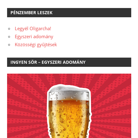
PÉNZEMBER LESZEK
Legyél Oligarcha!
Egyszeri adomány
Közösségi gyűjtések
INGYEN SÖR – EGYSZERI ADOMÁNY