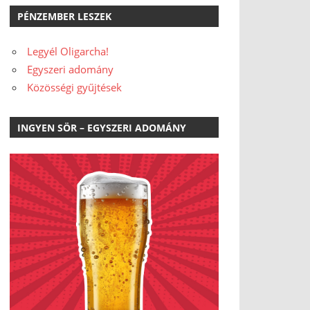
PÉNZEMBER LESZEK
Legyél Oligarcha!
Egyszeri adomány
Közösségi gyűjtések
INGYEN SÖR – EGYSZERI ADOMÁNY