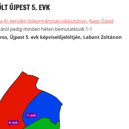
LT ÚJPEST 5. EVK
a IV. kerületi önkormányzati választáson
,
Nagy Dávid
usától pedig minden héten bemutatkozik 1-1
ros, Újpest 5. evk képviselőjelöltjén, Labant Zoltánon
1. evk
4. evk