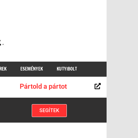
MKKP
REK
ESEMÉNYEK
KUTYIBOLT
Pártold a pártot
SEGÍTEK