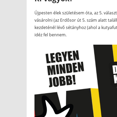
Újpesten élek születésem óta, az 5. válas
vásárolni (az Erdősor út 5. szám alatt tal
kezdeténél lévő sétányhoz (ahol a kutyafu
idéz fel bennem.