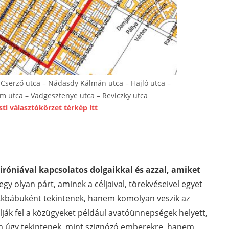
 Cserző utca – Nádasdy Kálmán utca – Hajló utca –
m utca – Vadgesztenye utca – Reviczky utca
sti választókörzet térkép itt
 iróniával kapcsolatos dolgaikkal és azzal, amiket
y olyan párt, aminek a céljaival, törekvéseivel egyet
kkbábuként tekintenek, hanem komolyan veszik az
ák fel a közügyeket például avatóünnepségek helyett,
m úgy tekintenek, mint szignózó emberekre, hanem