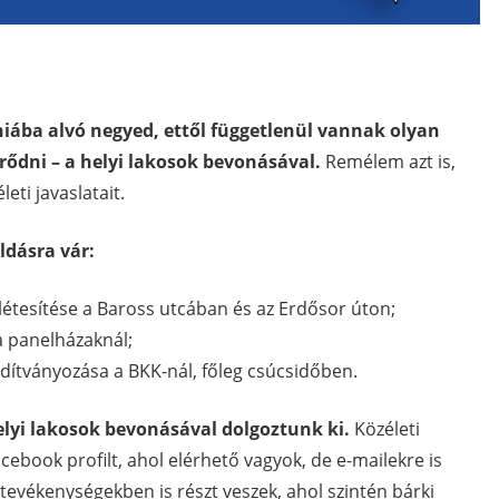
 hiába alvó negyed, ettől függetlenül vannak olyan
rődni – a helyi lakosok bevonásával.
Remélem azt is,
eti javaslatait.
dásra vár:
létesítése a Baross utcában és az Erdősor úton;
a panelházaknál;
indítványozása a BKK-nál, főleg csúcsidőben.
elyi lakosok bevonásával dolgoztunk ki.
Közéleti
ebook profilt, ahol elérhető vagyok, de e-mailekre is
 tevékenységekben is részt veszek, ahol szintén bárki