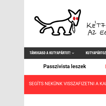
Az
egyetlen
TÁMOGASD A KUTYAPÁRTOT!
KUTYAPÁRTOZ
értelmes
választás
Passzivista leszek
SEGÍTS NEKÜNK VISSZAFIZETNI A K