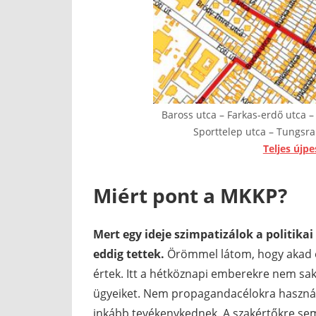
Baross utca – Farkas-erdő utca –
Sporttelep utca – Tungsra
Teljes újpe
Miért pont a MKKP?
Mert egy ideje szimpatizálok a politikai
eddig tettek.
Örömmel látom, hogy akad eg
értek. Itt a hétköznapi emberekre nem sa
ügyeiket. Nem propagandacélokra használj
inkább tevékenykednek. A szakértőkre se