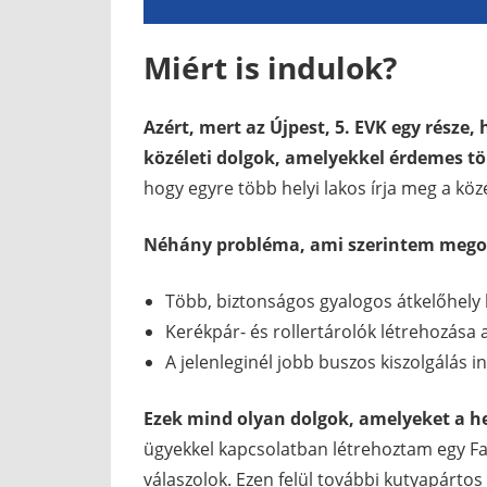
Miért is indulok?
Azért, mert az Újpest, 5. EVK egy része,
közéleti dolgok, amelyekkel érdemes tö
hogy egyre több helyi lakos írja meg a közél
Néhány probléma, ami szerintem megol
Több, biztonságos gyalogos átkelőhely 
Kerékpár- és rollertárolók létrehozása 
A jelenleginél jobb buszos kiszolgálás 
Ezek mind olyan dolgok, amelyeket a h
ügyekkel kapcsolatban létrehoztam egy Fac
válaszolok. Ezen felül további kutyapártos