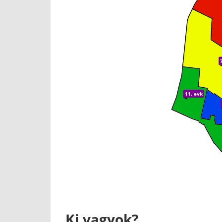
11. evk
Ki vagyok?