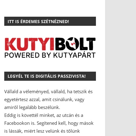
ITT IS ÉRDEMES SZÉTNÉZNED!
LEGYÉL TE IS DIGITÁLIS PASSZIVISTA!
Vállald a véleményed, vállald, ha tetszik és
egyetértesz azzal, amit csinálunk, vagy
amiről legalább beszélünk.
Eddig is követtél minket, az utcán és a
Facebookon is.
Segítened kell, hogy mások
is lássák, miért lesz velünk és tőlünk