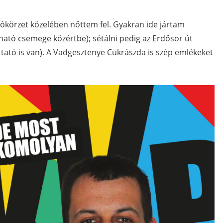
ztókörzet közelében nőttem fel. Gyakran ide jártam
álható csemege közértbe); sétálni pedig az Erdősor út
ttató is van). A Vadgesztenye Cukrászda is szép emlékeket