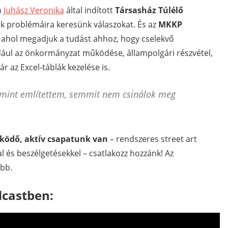
n
Juhász Veronika
által indított
Társasház Túlélő
ek problémáira keresünk válaszokat. És az
MKKP
 ahol megadjuk a tudást ahhoz, hogy cselekvő
ául az önkormányzat működése, állampolgári részvétel,
r az Excel-táblák kezelése is.
mint említettem, semmit nem csinálok meg
ködő, aktív csapatunk van
– rendszeres street art
al és beszélgetésekkel – csatlakozz hozzánk! Az
ebb.
dcastben: