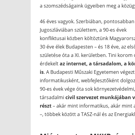
a szomszédságaink ügyeiben meg a közüg
46 éves vagyok. Szerbiában, pontosabban
Jugoszláviában születtem, a 90-es évek
konfliktusai közben költöztünk Magyarors
30 éve élek Budapesten – és 18 éve, az els
születése óta a XI. kerületben. Tini korom 
érdekelt
az internet, a társadalom, a k
is
. A Budapesti Műszaki Egyetemen végez
informatikusként, webfejlesztőként dolgo
90-es évek vége óta sok környezetvédelmi
társadalmi
civil szervezet munkájában 
részt
– akár mint informatikus, akár mint a
–, többek között a TASZ-nál és az Energiak