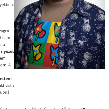
yekben.
zágra.
ő fiam
óta
örnyezet
tem
zom. A
,
vettem
ktivista
lubnál.