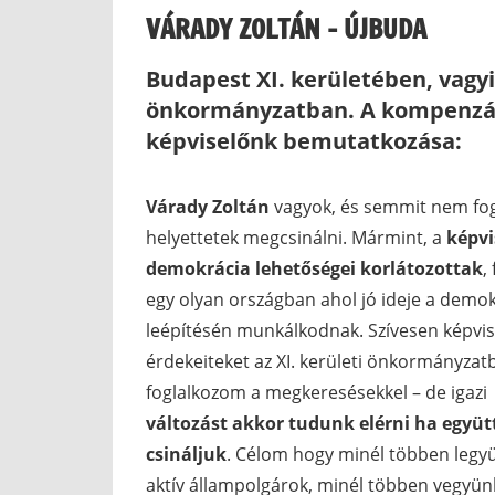
VÁRADY ZOLTÁN – ÚJBUDA
Budapest XI. kerületében, vagyi
önkormányzatban. A kompenzáci
képviselőnk bemutatkozása:
Várady Zoltán
vagyok, és semmit nem fo
helyettetek megcsinálni. Mármint, a
képvi
demokrácia lehetőségei korlátozottak
,
egy olyan országban ahol jó ideje a demo
leépítésén munkálkodnak. Szívesen képvi
érdekeiteket az XI. kerületi önkormányzat
foglalkozom a megkeresésekkel – de igazi
változást akkor tudunk elérni ha együt
csináljuk
. Célom hogy minél többen legy
aktív állampolgárok, minél többen vegyün