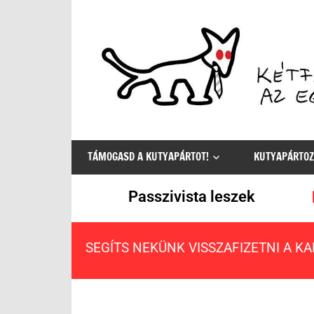
Az
egyetlen
TÁMOGASD A KUTYAPÁRTOT!
KUTYAPÁRTOZ
értelmes
választás
Passzivista leszek
SEGÍTS NEKÜNK VISSZAFIZETNI A K