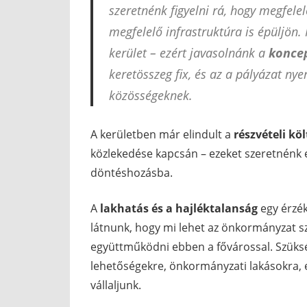
szeretnénk figyelni rá, hogy megfel
megfelelő infrastruktúra is épüljön. 
kerület – ezért javasolnánk a
koncep
keretösszeg fix, és az a pályázat nye
közösségeknek.
A kerületben már elindult a
részvételi kö
közlekedése kapcsán – ezeket szeretnénk e
döntéshozásba.
A
lakhatás és a hajléktalanság
egy érzék
látnunk, hogy mi lehet az önkormányzat s
együttműködni ebben a fővárossal. Szüksé
lehetőségekre, önkormányzati lakásokra, 
vállaljunk.