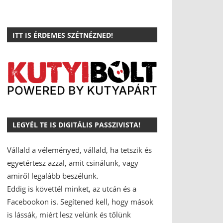
ITT IS ÉRDEMES SZÉTNÉZNED!
LEGYÉL TE IS DIGITÁLIS PASSZIVISTA!
Vállald a véleményed, vállald, ha tetszik és
egyetértesz azzal, amit csinálunk, vagy
amiről legalább beszélünk.
Eddig is követtél minket, az utcán és a
Facebookon is.
Segítened kell, hogy mások
is lássák, miért lesz velünk és tőlünk