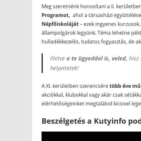
Meg szeretnénk honosítani a II. kerületbe
Programot,
ahol a társasházi együttélés
Népfőiskoláját
– ezek ingyenes kurzusok,
állampolgárok legyünk. Téma lehetne péld
hulladékkezelés, tudatos fogyasztás, de aká
Illetve
a te ügyeddel is, veled,
hisz 
helyettetek!
A XI. kerületben szerencsére
több éve mű
akciókkal, klubokkal vagy akár csak sétákk
elérhetőségeinket megtalálod kicsivel lejj
Beszélgetés a Kutyinfo po