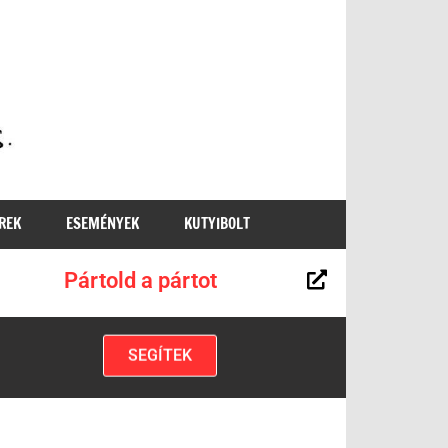
MKKP
REK
ESEMÉNYEK
KUTYIBOLT
Pártold a pártot
SEGÍTEK