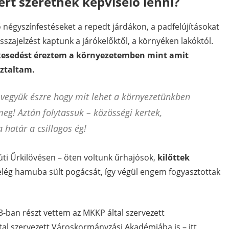
rt szeretnék képviselő lenni?
 négyszínfestéseket a repedt járdákon, a padfelújításokat
sszajelzést kaptunk a járókelőktől, a környéken lakóktól.
elkesedést éreztem a környezetemben mint amit
sztaltam.
vegyük észre hogy mit lehet a környezetünkben
 meg! Aztán folytassuk – közösségi kertek,
 határ a csillagos ég!
ti Űrkilövésen – öten voltunk űrhajósok,
kilőttek
elég hamuba sült pogácsát, így végül engem fogyasztottak
3-ban részt vettem az MKKP által szervezett
ltal szervezett Városkormányzási Akadémiába is – itt