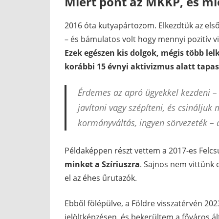
Miért pont az MKKP, és mié
2016 óta kutyapártozom. Elkezdtük az első
– és bámulatos volt hogy mennyi pozitív vi
Ezek egészen kis dolgok, mégis több l
korábbi 15 évnyi aktivizmus alatt tapa
Érdemes az apró ügyekkel kezdeni – 
javítani vagy szépíteni, és csináljuk
kormányváltás, ingyen sörvezeték – a
Példaképpen részt vettem a 2017-es Felcsú
minket a Szíriuszra
. Sajnos nem vittünk 
el az éhes űrutazók.
Ebből fölépülve, a Földre visszatérvén 202
jelöltképzésen, és bekerültem a főváros á