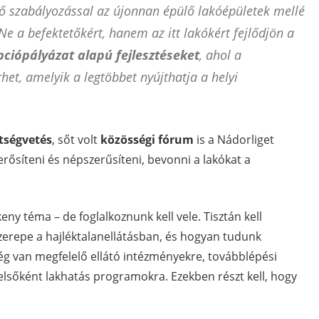
elő szabályozással az újonnan épülő lakóépületek mellé
Ne a befektetőkért, hanem az itt lakókért fejlődjön a
ciópályázat alapú fejlesztéseket
, ahol a
rhet, amelyik a legtöbbet nyújthatja a helyi
ltségvetés
, sőt volt
közösségi fórum
is a Nádorliget
rősíteni és népszerűsíteni, bevonni a lakókat a
eny téma – de foglalkoznunk kell vele. Tisztán kell
zerepe a hajléktalanellátásban, és hogyan tudunk
g van megfelelő ellátó intézményekre, továbblépési
elsőként lakhatás programokra. Ezekben részt kell, hogy