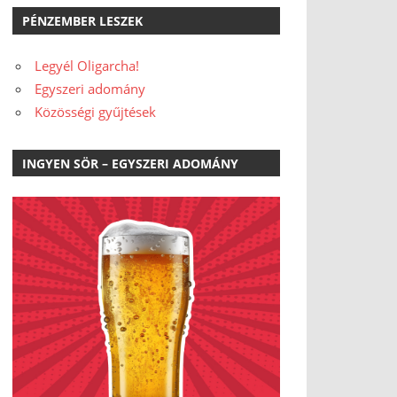
PÉNZEMBER LESZEK
Legyél Oligarcha!
Egyszeri adomány
Közösségi gyűjtések
INGYEN SÖR – EGYSZERI ADOMÁNY