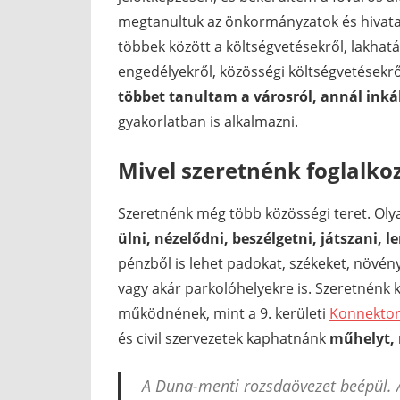
megtanultuk az önkormányzatok és hivatal
többek között a költségvetésekről, lakhatá
engedélyekről, közösségi költségvetésekről
többet tanultam a városról, annál ink
gyakorlatban is alkalmazni.
Mivel szeretnénk foglalkoz
Szeretnénk még több közösségi teret. Olya
ülni, nézelődni, beszélgetni, játszani, l
pénzből is lehet padokat, székeket, növény
vagy akár parkolóhelyekre is. Szeretnénk 
működnének, mint a 9. kerületi
Konnektor
és civil szervezetek kaphatnánk
műhelyt,
A Duna-menti rozsdaövezet beépül. 