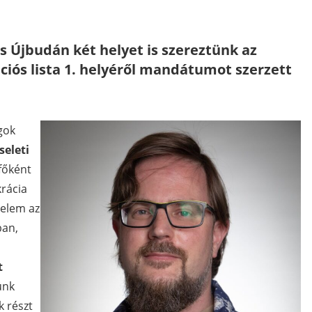
s Újbudán két helyet is szereztünk az
ós lista 1. helyéről mandátumot szerzett
gok
seleti
 főként
krácia
selem az
ban,
t
ünk
k részt