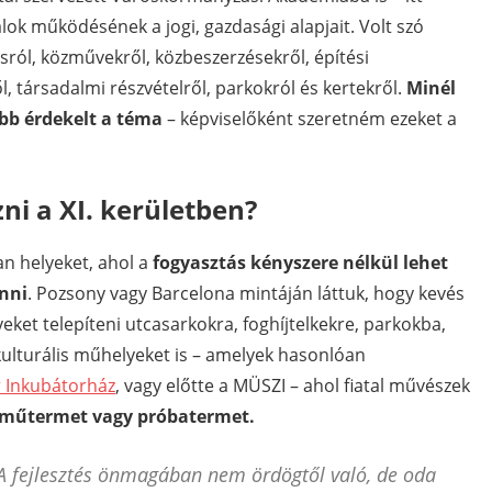
ok működésének a jogi, gazdasági alapjait. Volt szó
sról, közművekről, közbeszerzésekről, építési
, társadalmi részvételről, parkokról és kertekről.
Minél
ább érdekelt a téma
– képviselőként szeretném ezeket a
ni a XI. kerületben?
n helyeket, ahol a
fogyasztás kényszere nélkül lehet
enni
. Pozsony vagy Barcelona mintáján láttuk, hogy kevés
eket telepíteni utcasarkokra, foghíjtelkekre, parkokba,
kulturális műhelyeket is – amelyek hasonlóan
 Inkubátorház
, vagy előtte a MÜSZI – ahol fiatal művészek
 műtermet vagy próbatermet.
A fejlesztés önmagában nem ördögtől való, de oda