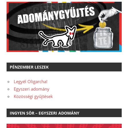
PÉNZEMBER LESZEK
Legyél Oligarcha!
Egyszeri adomány
Közösségi gyűjtések
INGYEN SÖR – EGYSZERI ADOMÁNY