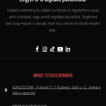
Vállald a véleményed, vállald, ha tetszik és egyetértesz azzal,
amit csinálunk, vagy amiről legalább beszélünk. Segítened
kell, hogy mások is lássák, miért lesz velünk és tőlünk minden
jobb..
MKKP TITKOS BUNKER
ELKÖLTÖZTÜNK - Új címünk 11 71 Budapest, Gázló u. 12. - bejárat a
Rákos patak felől
ketfarkukutya@gmail.com