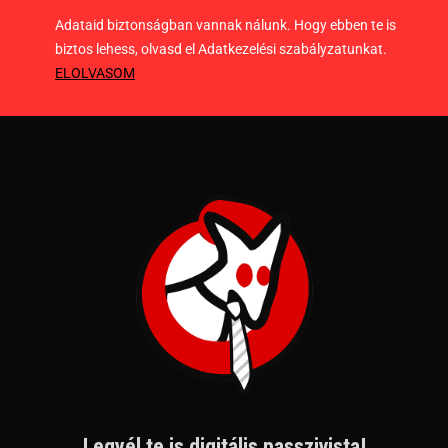
Adataid biztonságban vannak nálunk. Hogy ebben te is
biztos lehess, olvasd el Adatkezelési szabályzatunkat.
ELOLVASOM
Legyél te is digitális passzivista!