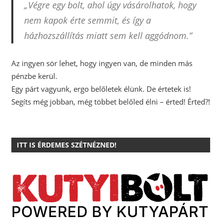
„Végre egy bolt, ahol úgy vásárolhatok, hogy
nem kapok érte semmit, és így a
házhozszállítás miatt sem kell aggódnom.”
Az ingyen sör lehet, hogy ingyen van, de minden más
pénzbe kerül.
Egy párt vagyunk, ergo belőletek élünk. De értetek is!
Segíts még jobban, még többet belőled élni – érted! Érted?!
ITT IS ÉRDEMES SZÉTNÉZNED!