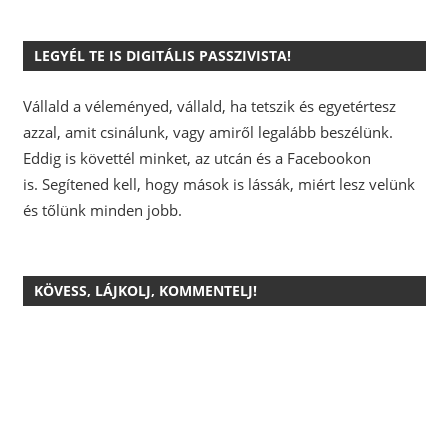
LEGYÉL TE IS DIGITÁLIS PASSZIVISTA!
Vállald a véleményed, vállald, ha tetszik és egyetértesz
azzal, amit csinálunk, vagy amiről legalább beszélünk.
Eddig is követtél minket, az utcán és a Facebookon
is.
Segítened kell, hogy mások is lássák, miért lesz velünk
és tőlünk minden jobb.
KÖVESS, LÁJKOLJ, KOMMENTELJ!