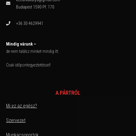
Budapest 1590 Pf. 170
+36 30 4629941
Mindig várunk –
de nem találsz minket mindig itt.
Csak időpontegyeztetéssel!
A PÁRTRÓL
Mi ez az egész?
Szervezet
Munkacsoportok