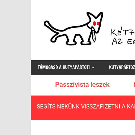
Az
egyetlen
TÁMOGASD A KUTYAPÁRTOT!
KUTYAPÁRTOZ
értelmes
választás
Passzivista leszek
SEGÍTS NEKÜNK VISSZAFIZETNI A K