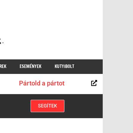
MKKP
REK
ESEMÉNYEK
KUTYIBOLT
Pártold a pártot
SEGÍTEK