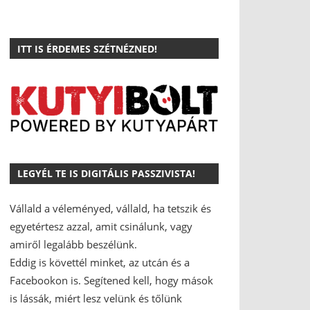
ITT IS ÉRDEMES SZÉTNÉZNED!
LEGYÉL TE IS DIGITÁLIS PASSZIVISTA!
Vállald a véleményed, vállald, ha tetszik és
egyetértesz azzal, amit csinálunk, vagy
amiről legalább beszélünk.
Eddig is követtél minket, az utcán és a
Facebookon is.
Segítened kell, hogy mások
is lássák, miért lesz velünk és tőlünk