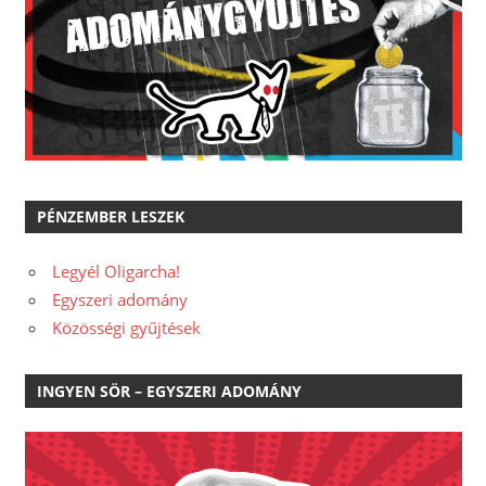
PÉNZEMBER LESZEK
Legyél Oligarcha!
Egyszeri adomány
Közösségi gyűjtések
INGYEN SÖR – EGYSZERI ADOMÁNY