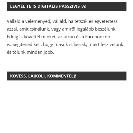
LEGYÉL TE IS DIGITÁLIS PASSZIVISTA!
Vállald a véleményed, vállald, ha tetszik és egyetértesz
azzal, amit csinálunk, vagy amiről legalább beszélünk.
Eddig is követtél minket, az utcán és a Facebookon
is.
Segítened kell, hogy mások is lássák, miért lesz velünk
és tőlünk minden jobb.
KÖVESS, LÁJKOLJ, KOMMENTELJ!