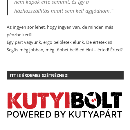
nem kapok érte semmit, és így a
házhozszállítás miatt sem kell aggódnom.”
Az ingyen sör lehet, hogy ingyen van, de minden más
pénzbe kerül.
Egy párt vagyunk, ergo belőletek élünk. De értetek is!
Segíts még jobban, még többet belőled élni – érted! Érted?!
ITT IS ÉRDEMES SZÉTNÉZNED!