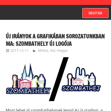
SEGÍTEK
ÚJ IRÁNYOK A GRAFIKÁBAN SOROZATUNKBAN
MA: SZOMBATHELY ÚJ LOGÓJA
2017-12-11
kovacsandrea
Média
,
Vas megye
Most lehet jó szombathelyinek lenni! Az új stadion, a