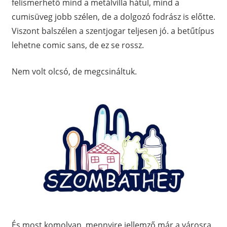
felismerhető mind a metálvilla hátul, mind a
cumisüveg jobb szélen, de a dolgozó fodrász is előtte.
Viszont balszélen a szentjogar teljesen jó. a betűtípus
lehetne comic sans, de ez se rossz.
Nem volt olcsó, de megcsináltuk.
És most komolyan, mennyire jellemző már a városra.