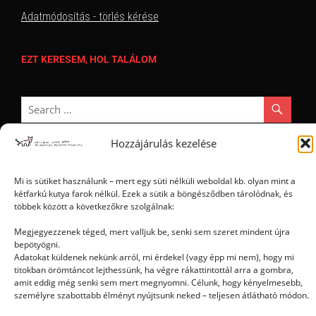
Adatmódosítás - törlés kérése
EZT KERESEM, HOL TALÁLOM
Hozzájárulás kezelése
Mi is sütiket használunk – mert egy süti nélküli weboldal kb. olyan mint a
Ⓒ 2006 - 2026 - Magyar Kétfarkú Kutya Párt - Minden jog fenntartva
kétfarkú kutya farok nélkül. Ezek a sütik a böngésződben tárolódnak, és
többek között a következőkre szolgálnak:
Megjegyezzenek téged, mert valljuk be, senki sem szeret mindent újra
bepötyögni.
Adatokat küldenek nekünk arról, mi érdekel (vagy épp mi nem), hogy mi
titokban örömtáncot lejthessünk, ha végre rákattintottál arra a gombra,
amit eddig még senki sem mert megnyomni. Célunk, hogy kényelmesebb,
személyre szabottabb élményt nyújtsunk neked – teljesen átlátható módon.