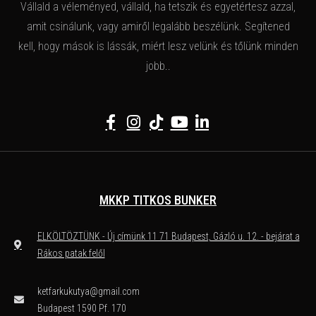
Vállald a véleményed, vállald, ha tetszik és egyetértesz azzal,
amit csinálunk, vagy amiről legalább beszélünk. Segítened
kell, hogy mások is lássák, miért lesz velünk és tőlünk minden
jobb..
MKKP TITKOS BUNKER
ELKÖLTÖZTÜNK - Új címünk 11 71 Budapest, Gázló u. 12. - bejárat a
Rákos patak felől
ketfarkukutya@gmail.com
Budapest 1590 Pf. 170