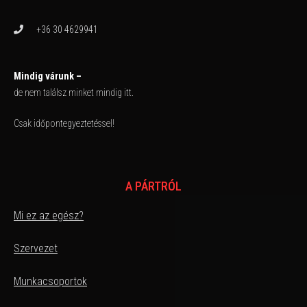
+36 30 4629941
Mindig várunk –
de nem találsz minket mindig itt.
Csak időpontegyeztetéssel!
A PÁRTRÓL
Mi ez az egész?
Szervezet
Munkacsoportok