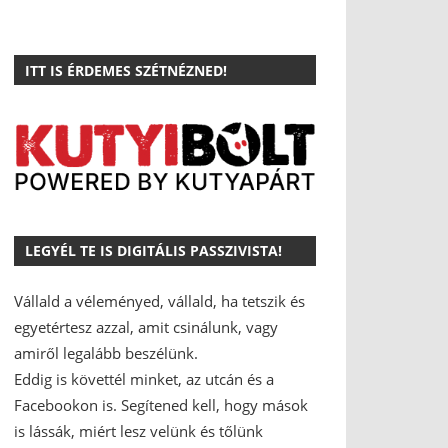
ITT IS ÉRDEMES SZÉTNÉZNED!
LEGYÉL TE IS DIGITÁLIS PASSZIVISTA!
Vállald a véleményed, vállald, ha tetszik és
egyetértesz azzal, amit csinálunk, vagy
amiről legalább beszélünk.
Eddig is követtél minket, az utcán és a
Facebookon is.
Segítened kell, hogy mások
is lássák, miért lesz velünk és tőlünk