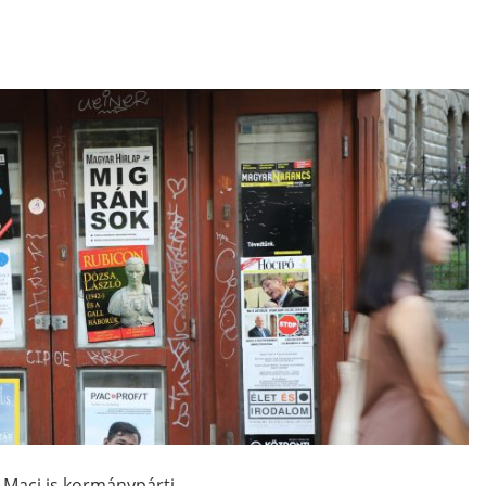
 Maci is kormánypárti.