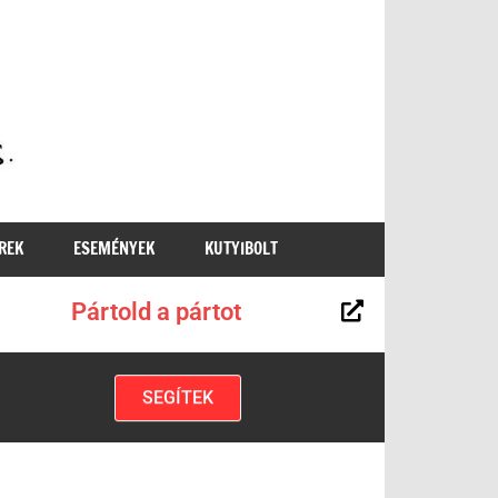
MKKP
REK
ESEMÉNYEK
KUTYIBOLT
Pártold a pártot
SEGÍTEK