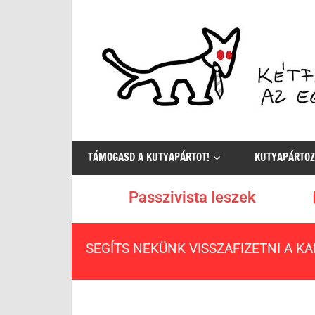
Az
egyetlen
TÁMOGASD A KUTYAPÁRTOT!
KUTYAPÁRTOZ
értelmes
választás
Passzivista leszek
SEGÍTS NEKÜNK VISSZAFIZETNI A K