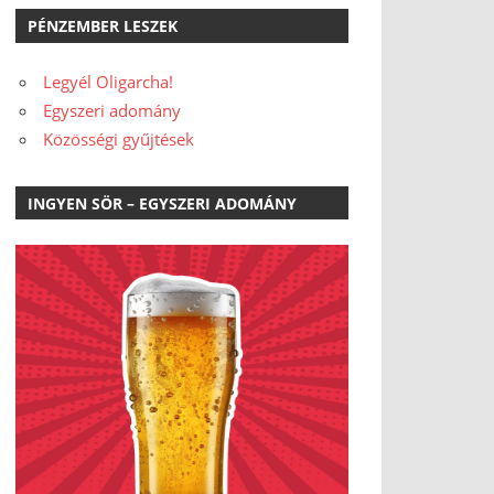
PÉNZEMBER LESZEK
Legyél Oligarcha!
Egyszeri adomány
Közösségi gyűjtések
INGYEN SÖR – EGYSZERI ADOMÁNY