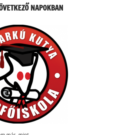
KÖVETKEZŐ NAPOKBAN
nem más, mint