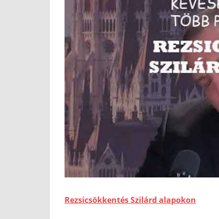
Rezsicsökkentés Szilárd alapokon