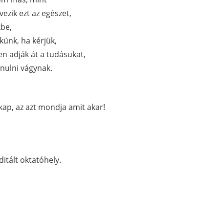
vezik ezt az egészet,
kbe,
künk, ha kérjük,
en adják át a tudásukat,
nulni vágynak.
 kap, az azt mondja amit akar!
ditált oktatóhely.