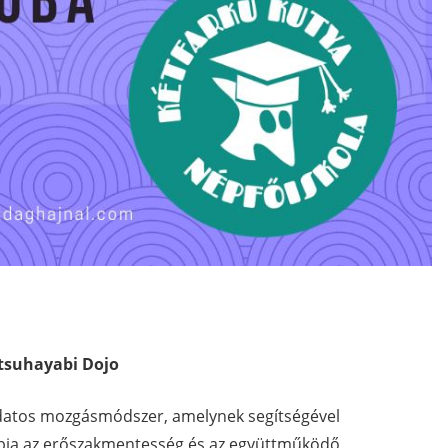
Katsuhayabi Dojo
udatos mozgásmódszer, amelynek segítségével
apja az erőszakmentesség és az együttműködő