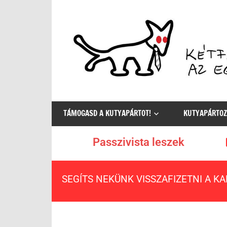
Az
egyetlen
TÁMOGASD A KUTYAPÁRTOT!
KUTYAPÁRTOZ
értelmes
választás
Passzivista leszek
SEGÍTS NEKÜNK VISSZAFIZETNI A K