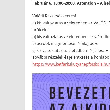
Február 6. 18:00-20:00, Attention – A he
Valódi Rezsicsökkentés!
a) kis változtatás az életedben –> VALÓD
örök élet
b) kis változtatás az életedben –> szén-d
esőerdők megmentése –> világbéke
c) kis változtatás az életedben –> jó lesz ♥
További részelek és jelentkezés a honlapo
https://www.ketfarkukutyanepfoiskola.hu/