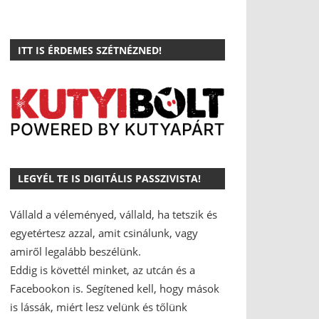
ITT IS ÉRDEMES SZÉTNÉZNED!
LEGYÉL TE IS DIGITÁLIS PASSZIVISTA!
Vállald a véleményed, vállald, ha tetszik és
egyetértesz azzal, amit csinálunk, vagy
amiről legalább beszélünk.
Eddig is követtél minket, az utcán és a
Facebookon is.
Segítened kell, hogy mások
is lássák, miért lesz velünk és tőlünk