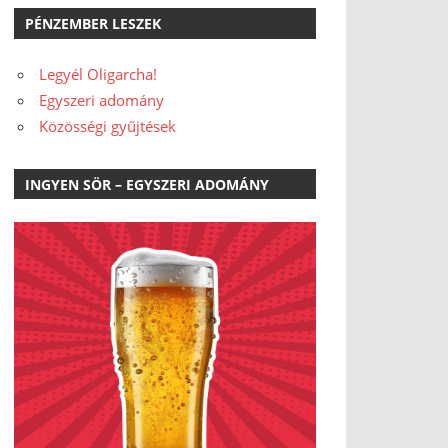
PÉNZEMBER LESZEK
Legyél Oligarcha!
Egyszeri adomány
Közösségi gyűjtések
INGYEN SÖR – EGYSZERI ADOMÁNY