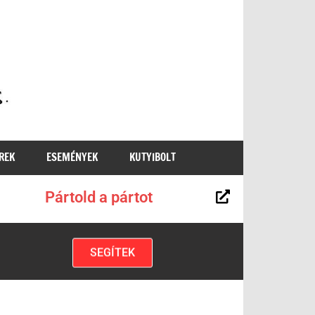
MKKP
REK
ESEMÉNYEK
KUTYIBOLT
Pártold a pártot
SEGÍTEK