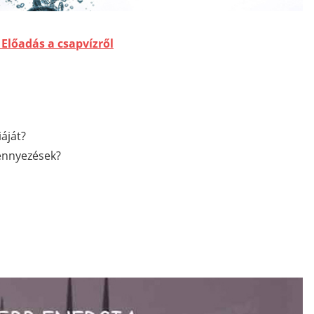
? Előadás a csapvízről
iáját?
zennyezések?