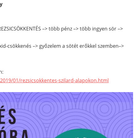
ly
I REZSICSÖKKENTÉS –> több pénz –> több ingyen sör –>
ioxid-csökkenés –> győzelem a sötét erőkkel szemben–>
n:
2019/01/rezsicsokkentes-szilard-alapokon.html