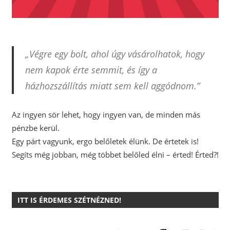
„Végre egy bolt, ahol úgy vásárolhatok, hogy
nem kapok érte semmit, és így a
házhozszállítás miatt sem kell aggódnom.”
Az ingyen sör lehet, hogy ingyen van, de minden más
pénzbe kerül.
Egy párt vagyunk, ergo belőletek élünk. De értetek is!
Segíts még jobban, még többet belőled élni – érted! Érted?!
ITT IS ÉRDEMES SZÉTNÉZNED!