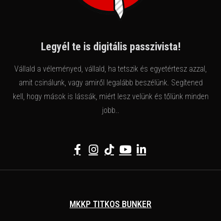
Legyél te is digitális passzivista!
Vállald a véleményed, vállald, ha tetszik és egyetértesz azzal,
amit csinálunk, vagy amiről legalább beszélünk. Segítened
kell, hogy mások is lássák, miért lesz velünk és tőlünk minden
jobb..
MKKP TITKOS BUNKER