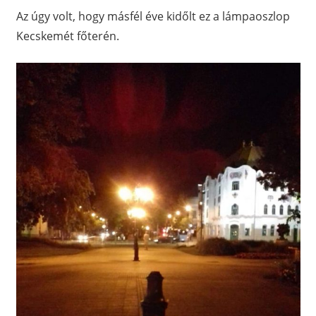
Az úgy volt, hogy másfél éve kidőlt ez a lámpaoszlop
Kecskemét főterén.