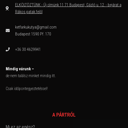
ELKÖLTÖZTÜNK - Új címünk 11 71 Budapest, Gázló u. 12. - bejárat a
Rákos patak felől
ketfarkukutya@gmail.com
Budapest 1590 Pf. 170
+36 30 4629941
Mindig várunk –
de nem találsz minket mindig itt.
Csak időpontegyeztetéssel!
A PÁRTRÓL
Mi ez az egész?