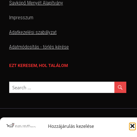
Savköpő Menyét Alapítvány
Impresszum
Adatkezelési szabályzat
Adatmódosítás - törlés kérése
EZT KERESEM, HOL TALÁLOM
Ⓒ 2006 - 2026 - Magyar Kétfarkú Kutya Párt - Minden jog fenntartva
Hozzájárulás kezelése