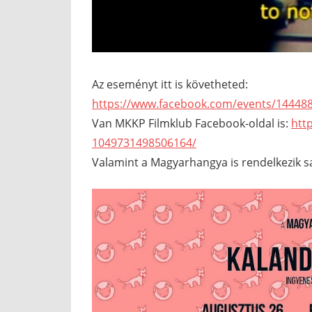
Az eseményt itt is követheted:
https://www.facebook.com/events/14448
Van MKKP Filmklub Facebook-oldal is:
htt
1049731498506164/
Valamint a Magyarhangya is rendelkezik saj