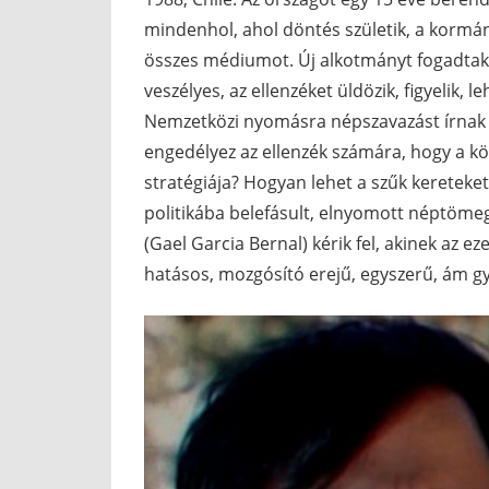
mindenhol, ahol döntés születik, a kormán
összes médiumot. Új alkotmányt fogadtak e
veszélyes, az ellenzéket üldözik, figyelik, 
Nemzetközi nyomásra népszavazást írnak ki
engedélyez az ellenzék számára, hogy a k
stratégiája? Hogyan lehet a szűk kereteke
politikába belefásult, elnyomott néptömeg
(Gael Garcia Bernal) kérik fel, akinek az 
hatásos, mozgósító erejű, egyszerű, ám gy