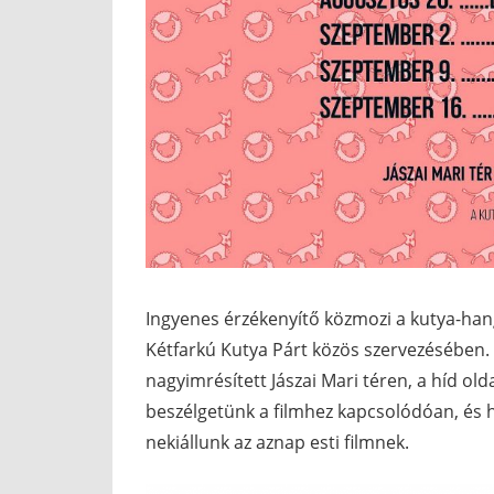
Ingyenes érzékenyítő közmozi a kutya-ha
Kétfarkú Kutya Párt közös szervezésében.
nagyimrésített Jászai Mari téren, a híd ol
beszélgetünk a filmhez kapcsolódóan, és ha
nekiállunk az aznap esti filmnek.