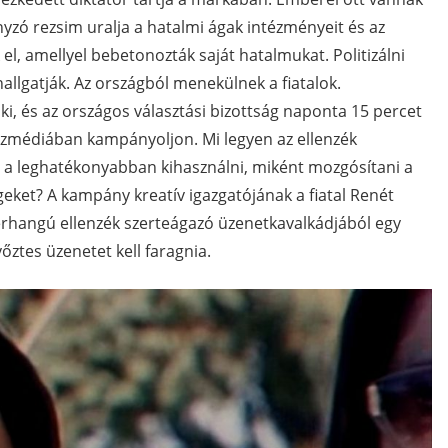
yzó rezsim uralja a hatalmi ágak intézményeit és az
l, amellyel bebetonozták saját hatalmukat. Politizálni
lehallgatják. Az országból menekülnek a fiatalok.
, és az országos választási bizottság naponta 15 percet
özmédiában kampányoljon. Mi legyen az ellenzék
t a leghatékonyabban kihasználni, miként mozgósítani a
eket? A kampány kreatív igazgatójának a fiatal Renét
ezerhangú ellenzék szerteágazó üzenetkavalkádjából egy
őztes üzenetet kell faragnia.