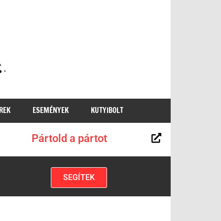
MKKP
REK
ESEMÉNYEK
KUTYIBOLT
Pártold a pártot
SEGÍTEK