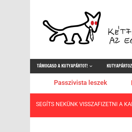
Az
egyetlen
TÁMOGASD A KUTYAPÁRTOT!
KUTYAPÁRTOZ
értelmes
választás
Passzivista leszek
SEGÍTS NEKÜNK VISSZAFIZETNI A K