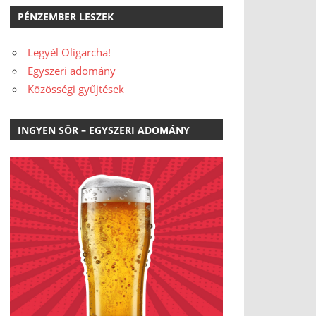
PÉNZEMBER LESZEK
Legyél Oligarcha!
Egyszeri adomány
Közösségi gyűjtések
INGYEN SÖR – EGYSZERI ADOMÁNY