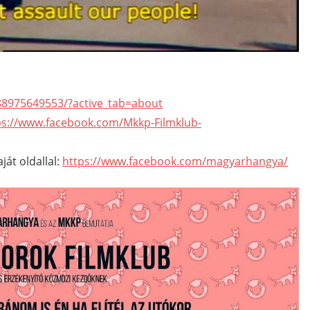
88975649553/?active_tab=about
ps://www.facebook.com/Mkkp-Filmklub-
át oldallal:
https://www.facebook.com/magyarhangya/