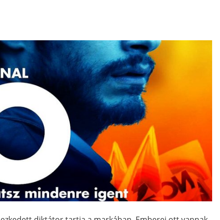
dezkedett diktátor tartja a markában. Emberei ott vannak