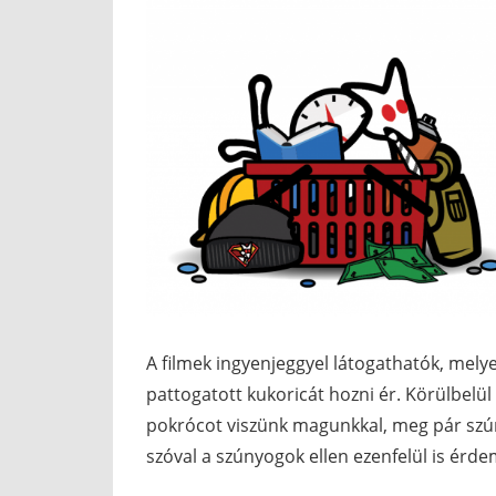
A filmek ingyenjeggyel látogathatók, melye
pattogatott kukoricát hozni ér. Körülbelü
pokrócot viszünk magunkkal, meg pár szúny
szóval a szúnyogok ellen ezenfelül is érd