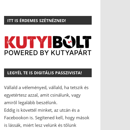
ITT IS ÉRDEMES SZÉTNÉZNED!
LEGYÉL TE IS DIGITÁLIS PASSZIVISTA!
Vállald a véleményed, vállald, ha tetszik és
egyetértesz azzal, amit csinálunk, vagy
amiről legalább beszélünk.
Eddig is követtél minket, az utcán és a
Facebookon is.
Segítened kell, hogy mások
is lássák, miért lesz velünk és tőlünk