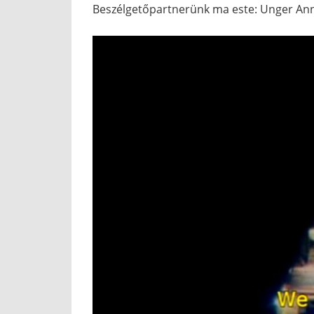
Beszélgetőpartnerünk ma este: Unger Anna