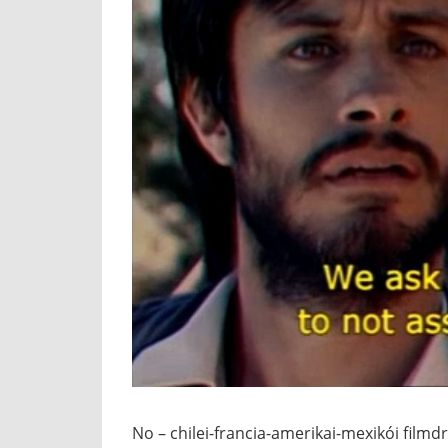
No – chilei-francia-amerikai-mexikói filmd