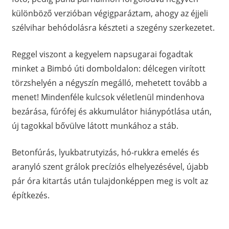
különböző verzióban végigparáztam, ahogy az éjjeli
szélvihar behódolásra készteti a szegény szerkezetet.
Reggel viszont a kegyelem napsugarai fogadtak
minket a Bimbó úti domboldalon: délcegen virított
törzshelyén a négyszín megálló, mehetett tovább a
menet! Mindenféle kulcsok véletlenül mindenhova
bezárása, fúrófej és akkumulátor hiánypótlása után,
új tagokkal bővülve látott munkához a stáb.
Betonfúrás, lyukbatrutyizás, hó-rukkra emelés és
aranyló szent grálok precíziós elhelyezésével, újabb
pár óra kitartás után tulajdonképpen meg is volt az
építkezés.