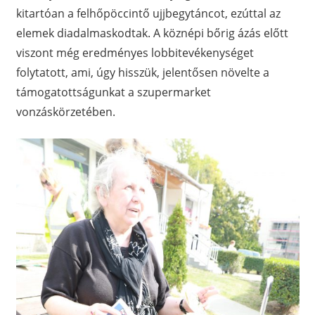
kitartóan a felhőpöccintő ujjbegytáncot, ezúttal az
elemek diadalmaskodtak. A köznépi bőrig ázás előtt
viszont még eredményes lobbitevékenységet
folytatott, ami, úgy hisszük, jelentősen növelte a
támogatottságunkat a szupermarket
vonzáskörzetében.