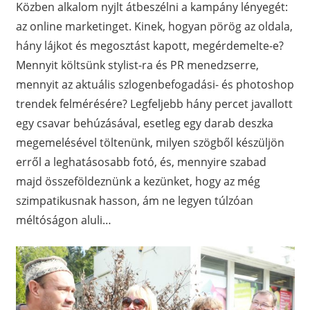
Közben alkalom nyjlt átbeszélni a kampány lényegét:
az online marketinget. Kinek, hogyan pörög az oldala,
hány lájkot és megosztást kapott, megérdemelte-e?
Mennyit költsünk stylist-ra és PR menedzserre,
mennyit az aktuális szlogenbefogadási- és photoshop
trendek felmérésére? Legfeljebb hány percet javallott
egy csavar behúzásával, esetleg egy darab deszka
megemelésével töltenünk, milyen szögből készüljön
erről a leghatásosabb fotó, és, mennyire szabad
majd összeföldeznünk a kezünket, hogy az még
szimpatikusnak hasson, ám ne legyen túlzóan
méltóságon aluli…