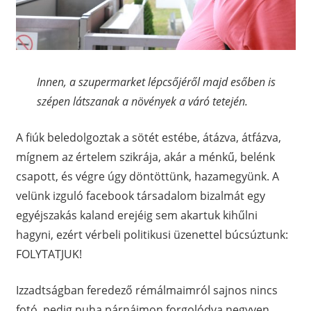
Innen, a szupermarket lépcsőjéről majd esőben is
szépen látszanak a növények a váró tetején.
A fiúk beledolgoztak a sötét estébe, átázva, átfázva,
mígnem az értelem szikrája, akár a ménkű, belénk
csapott, és végre úgy döntöttünk, hazamegyünk. A
velünk izguló facebook társadalom bizalmát egy
egyéjszakás kaland erejéig sem akartuk kihűlni
hagyni, ezért vérbeli politikusi üzenettel búcsúztunk:
FOLYTATJUK!
Izzadtságban feredező rémálmaimról sajnos nincs
fotó, pedig puha párnáimon forgolódva negyven