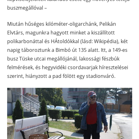
buszmegállóval –
Miután hűséges kilóméter-oligarchánk, Pelikán
Elvtárs, magunkra hagyott minket a kiszállított
polikarbonáttal és HÁtoldókkal (lásd: Wikipédia), két
napig táboroztunk a Bimbó út 135 alatt. Itt, a 149-es
busz Tüske utcai megállójánál, lakossági fészbúk
felmérések, és hegyvidéki csordavarjak híresztelései
szerint, hiányzott a pad fölött egy stadionváró.