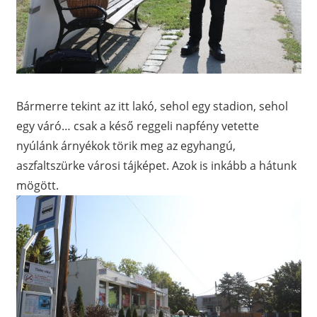
Bármerre tekint az itt lakó, sehol egy stadion, sehol
egy váró… csak a késő reggeli napfény vetette
nyúlánk árnyékok törik meg az egyhangú,
aszfaltszürke városi tájképet. Azok is inkább a hátunk
mögött.