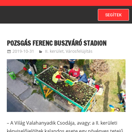
SEGÍTEK
POZSGÁS FERENC BUSZVÁRÓ STADION
2019-10-31
ketfarkukutya
II. kerület
,
Városfelújítás
– A Világ Valahanyadik Csodája, avagy: a II. kerületi
képviselőjelöltek kalandos esete egy növényes tetejű