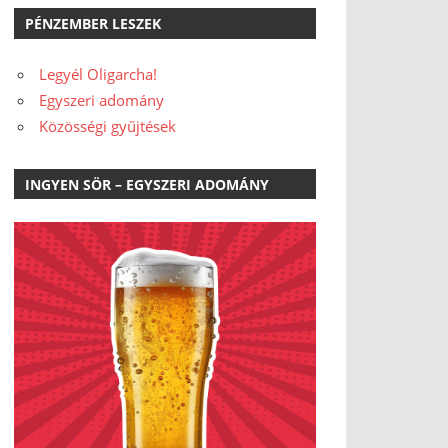
PÉNZEMBER LESZEK
Legyél Oligarcha!
Egyszeri adomány
Közösségi gyűjtések
INGYEN SÖR – EGYSZERI ADOMÁNY