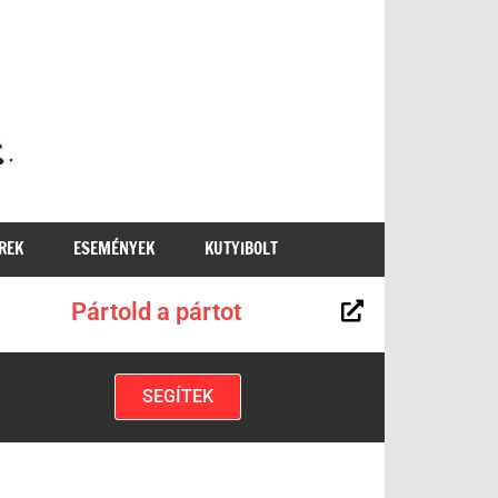
MKKP
REK
ESEMÉNYEK
KUTYIBOLT
Pártold a pártot
SEGÍTEK