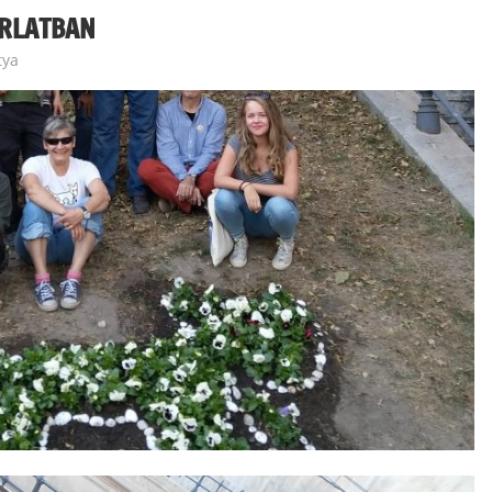
ORLATBAN
tya