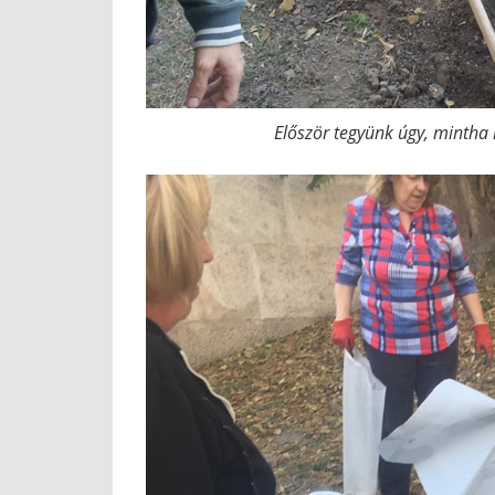
Először tegyünk úgy, mintha 