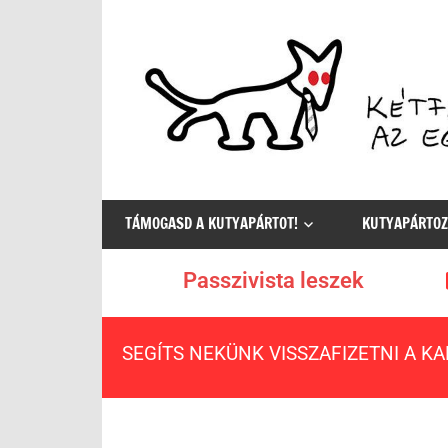
Az
egyetlen
TÁMOGASD A KUTYAPÁRTOT!
KUTYAPÁRTOZ
értelmes
választás
Passzivista leszek
SEGÍTS NEKÜNK VISSZAFIZETNI A K