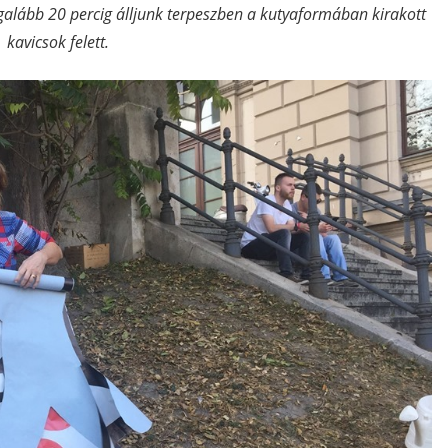
galább 20 percig álljunk terpeszben a kutyaformában kirakott
kavicsok felett.