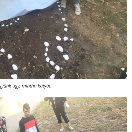
gyünk úgy, mintha kutyát.