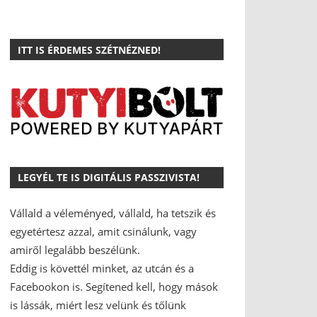
ITT IS ÉRDEMES SZÉTNÉZNED!
LEGYÉL TE IS DIGITÁLIS PASSZIVISTA!
Vállald a véleményed, vállald, ha tetszik és
egyetértesz azzal, amit csinálunk, vagy
amiről legalább beszélünk.
Eddig is követtél minket, az utcán és a
Facebookon is.
Segítened kell, hogy mások
is lássák, miért lesz velünk és tőlünk