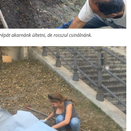
répát akarnánk ültetni, de rosszul csinálnánk.