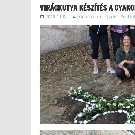
VIRÁGKUTYA KÉSZÍTÉS A GYAK
2019-11-04
ketfarkukutya
Gerillakertészkedés
,
Zöldku