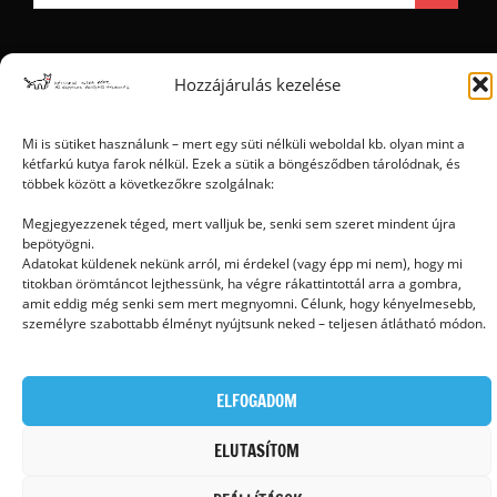
Hozzájárulás kezelése
Ⓒ 2006 - 2026 - Magyar Kétfarkú Kutya Párt - Minden jog fenntartva
Mi is sütiket használunk – mert egy süti nélküli weboldal kb. olyan mint a
kétfarkú kutya farok nélkül. Ezek a sütik a böngésződben tárolódnak, és
többek között a következőkre szolgálnak:
Megjegyezzenek téged, mert valljuk be, senki sem szeret mindent újra
bepötyögni.
Adatokat küldenek nekünk arról, mi érdekel (vagy épp mi nem), hogy mi
titokban örömtáncot lejthessünk, ha végre rákattintottál arra a gombra,
amit eddig még senki sem mert megnyomni. Célunk, hogy kényelmesebb,
személyre szabottabb élményt nyújtsunk neked – teljesen átlátható módon.
ELFOGADOM
ELUTASÍTOM