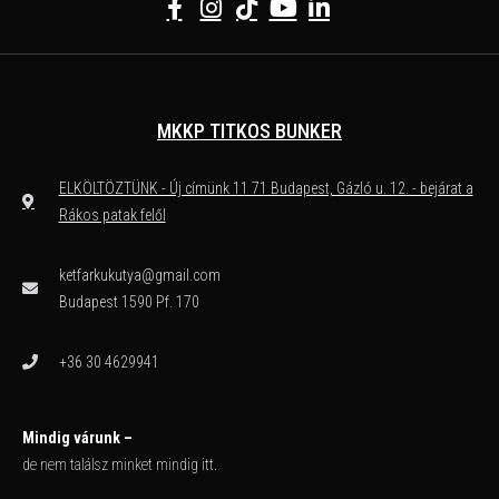
MKKP TITKOS BUNKER
ELKÖLTÖZTÜNK - Új címünk 11 71 Budapest, Gázló u. 12. - bejárat a
Rákos patak felől
ketfarkukutya@gmail.com
Budapest 1590 Pf. 170
+36 30 4629941
Mindig várunk –
de nem találsz minket mindig itt.