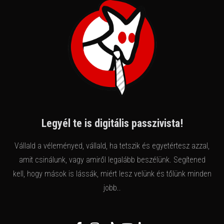
Legyél te is digitális passzivista!
Vállald a véleményed, vállald, ha tetszik és egyetértesz azzal,
amit csinálunk, vagy amiről legalább beszélünk. Segítened
kell, hogy mások is lássák, miért lesz velünk és tőlünk minden
jobb..