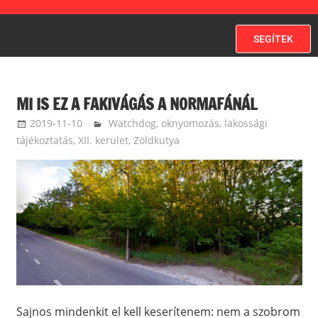
SEGÍTEK
MI IS EZ A FAKIVÁGÁS A NORMAFÁNÁL
2019-11-10
ketfarkukutya
Watchdog, oknyomozás, lakossági
tájékoztatás
,
XII. kerület
,
Zöldkutya
Sajnos mindenkit el kell keserítenem: nem a szobrom