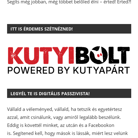
Segíts még jobban, még többet belőled élni – érted! Érted?!
ITT IS ÉRDEMES SZÉTNÉZNED!
LEGYÉL TE IS DIGITÁLIS PASSZIVISTA!
Vállald a véleményed, vállald, ha tetszik és egyetértesz
azzal, amit csinálunk, vagy amiről legalább beszélünk.
Eddig is követtél minket, az utcán és a Facebookon
is.
Segítened kell, hogy mások is lássák, miért lesz velünk