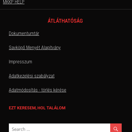
MKKP HELP
ÁTLÁTHATÓSÁG
Dokumentumtár
Savköpő Menyét Alapítvány
Impresszum
Adatkezelési szabályzat
Adatmódosítás - törlés kérése
EZT KERESEM, HOL TALÁLOM