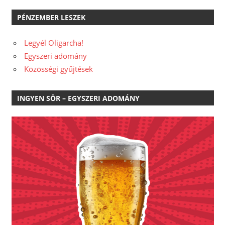
PÉNZEMBER LESZEK
Legyél Oligarcha!
Egyszeri adomány
Közösségi gyűjtések
INGYEN SÖR – EGYSZERI ADOMÁNY