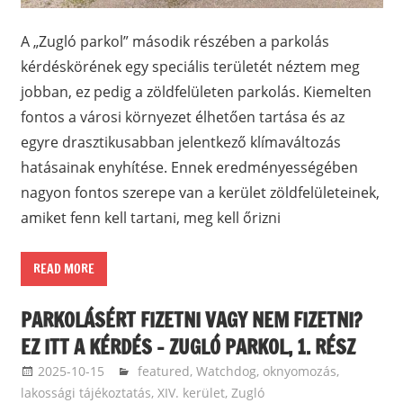
A „Zugló parkol” második részében a parkolás
kérdéskörének egy speciális területét néztem meg
jobban, ez pedig a zöldfelületen parkolás. Kiemelten
fontos a városi környezet élhetően tartása és az
egyre drasztikusabban jelentkező klímaváltozás
hatásainak enyhítése. Ennek eredményességében
nagyon fontos szerepe van a kerület zöldfelületeinek,
amiket fenn kell tartani, meg kell őrizni
READ MORE
PARKOLÁSÉRT FIZETNI VAGY NEM FIZETNI?
EZ ITT A KÉRDÉS – ZUGLÓ PARKOL, 1. RÉSZ
2025-10-15
Bomba Gábor
featured
,
Watchdog, oknyomozás,
lakossági tájékoztatás
,
XIV. kerület, Zugló