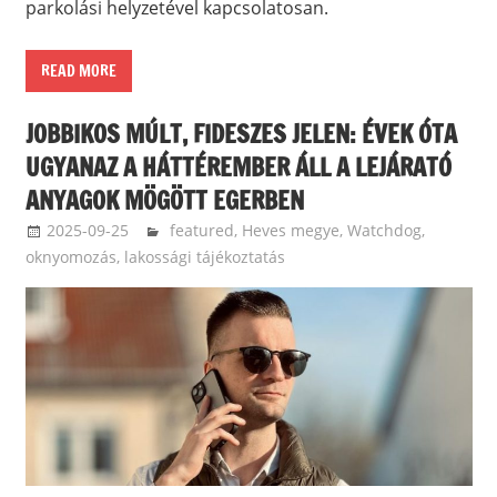
parkolási helyzetével kapcsolatosan.
READ MORE
JOBBIKOS MÚLT, FIDESZES JELEN: ÉVEK ÓTA
UGYANAZ A HÁTTÉREMBER ÁLL A LEJÁRATÓ
ANYAGOK MÖGÖTT EGERBEN
2025-09-25
langdavid
featured
,
Heves megye
,
Watchdog,
oknyomozás, lakossági tájékoztatás