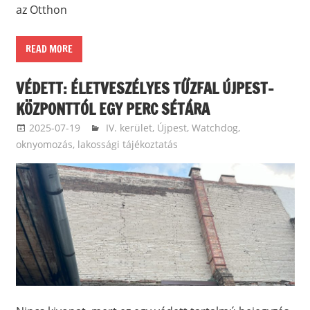
az Otthon
READ MORE
VÉDETT: ÉLETVESZÉLYES TŰZFAL ÚJPEST-
KÖZPONTTÓL EGY PERC SÉTÁRA
2025-07-19
ketfarkukutya
IV. kerület, Újpest
,
Watchdog,
oknyomozás, lakossági tájékoztatás