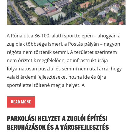
A Róna utca 86-100. alatti sporttelepen – ahogyan a
zuglóiak többsége ismeri, a Postás pályán – nagyon
régóta nem történik semmi. A területet szerintem
nem őriztetik megfelelően, az infrastruktúrája
folyamatosan pusztul és semmi nem utal arra, hogy
valaki érdemi fejlesztéseket hozna ide és újra
sportélettel töltené meg a helyet. A
READ MORE
PARKOLÁSI HELYZET A ZUGLÓI ÉPÍTÉSI
BERUHÁZÁSOK ÉS A VÁROSFEJLESZTÉS