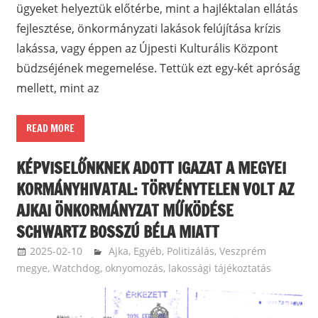
ügyeket helyeztük előtérbe, mint a hajléktalan ellátás
fejlesztése, önkormányzati lakások felújítása krízis
lakássa, vagy éppen az Újpesti Kulturális Központ
büdzséjének megemelése. Tettük ezt egy-két apróság
mellett, mint az
READ MORE
KÉPVISELŐNKNEK ADOTT IGAZAT A MEGYEI
KORMÁNYHIVATAL: TÖRVÉNYTELEN VOLT AZ
AJKAI ÖNKORMÁNYZAT MŰKÖDÉSE
SCHWARTZ BOSSZÚ BÉLA MIATT
2025-02-10
balazssandorsandorbalazs
Ajka
,
Egyéb
,
Politizálás
,
Veszprém
megye
,
Watchdog, oknyomozás, lakossági tájékoztatás