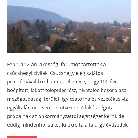
Február 2-án lakossági fórumot tartottak a
csúcshegyi civilek. Csúcshegy elég sajátos
problémával küzd: annak ellenére, hogy 100 éve
beépített, lakott településrész, hivatalos besorolása
mezőgazdasági terület, így csatorna és vezetékes víz
egyáltalán nincsen bekötve ide. A lakók régóta
próbálnak az önkormányzattól segítséget kérni, de
eddig mindenhol süket fülekre találtak, így évtizedek