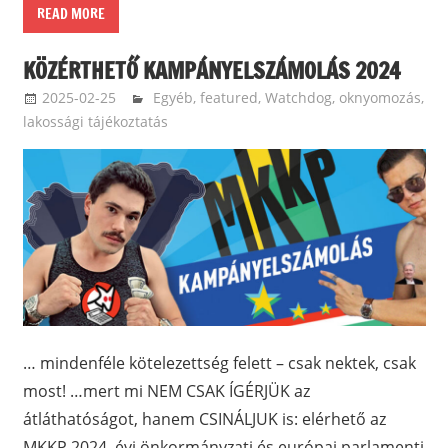
READ MORE
KÖZÉRTHETŐ KAMPÁNYELSZÁMOLÁS 2024
2025-02-25
ketfarkukutya
Egyéb
,
featured
,
Watchdog, oknyomozás,
lakossági tájékoztatás
… mindenféle kötelezettség felett – csak nektek, csak
most! …mert mi NEM CSAK ÍGÉRJÜK az
átláthatóságot, hanem CSINÁLJUK is: elérhető az
MKKP 2024. évi önkormányzati és európai parlamenti