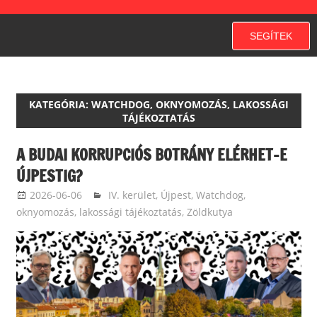
SEGÍTEK
KATEGÓRIA:
WATCHDOG, OKNYOMOZÁS, LAKOSSÁGI
TÁJÉKOZTATÁS
A BUDAI KORRUPCIÓS BOTRÁNY ELÉRHET-E
ÚJPESTIG?
2026-06-06
ketfarkukutya
IV. kerület, Újpest
,
Watchdog,
oknyomozás, lakossági tájékoztatás
,
Zöldkutya