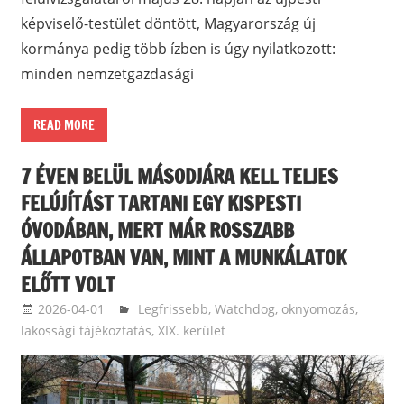
képviselő-testület döntött, Magyarország új
kormánya pedig több ízben is úgy nyilatkozott:
minden nemzetgazdasági
READ MORE
7 ÉVEN BELÜL MÁSODJÁRA KELL TELJES
FELÚJÍTÁST TARTANI EGY KISPESTI
ÓVODÁBAN, MERT MÁR ROSSZABB
ÁLLAPOTBAN VAN, MINT A MUNKÁLATOK
ELŐTT VOLT
2026-04-01
langdavid
Legfrissebb
,
Watchdog, oknyomozás,
lakossági tájékoztatás
,
XIX. kerület