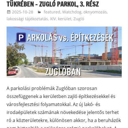
TÜKRÉBEN – ZUGLÓ PARKOL, 3. RÉSZ
2025-10-28
Bomba Gábor
featured
,
Watchdog, oknyomozás,
lakossági tájékoztatás
,
XIV. kerület, Zugló
A parkolási problémák Zuglóban szorosan
összefüggenek a kerületben zajló építkezésekkel és
városfejlesztési folyamatokkal. Az új lakó- és
irodaépületek számának növekedése jelentős terhet
ró a közterületekre, különösen akkor, ha a beruházók