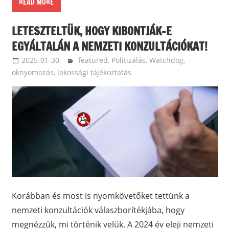
READ MORE
LETESZTELTÜK, HOGY KIBONTJÁK-E
EGYÁLTALÁN A NEMZETI KONZULTÁCIÓKAT!
2025-01-30
balazssandorsandorbalazs
featured
,
Politizálás
,
Watchdog,
oknyomozás, lakossági tájékoztatás
Korábban és most is nyomkövetőket tettünk a
nemzeti konzultációk válaszborítékjába, hogy
megnézzük, mi történik velük. A 2024 év eleji nemzeti