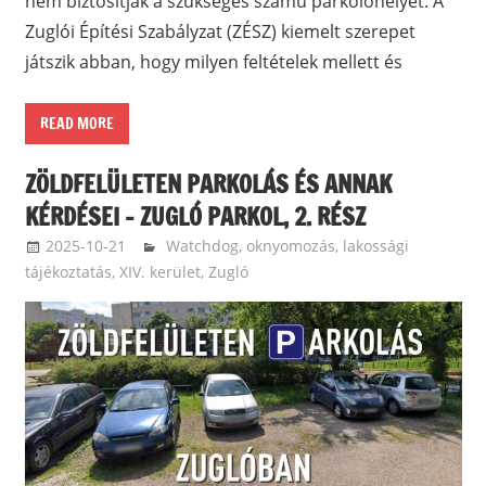
nem biztosítják a szükséges számú parkolóhelyet. A
Zuglói Építési Szabályzat (ZÉSZ) kiemelt szerepet
játszik abban, hogy milyen feltételek mellett és
READ MORE
ZÖLDFELÜLETEN PARKOLÁS ÉS ANNAK
KÉRDÉSEI – ZUGLÓ PARKOL, 2. RÉSZ
2025-10-21
Bomba Gábor
Watchdog, oknyomozás, lakossági
tájékoztatás
,
XIV. kerület, Zugló