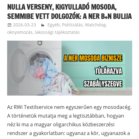
NULLA VERSENY, KIGYULLADÓ MOSODA,
SEMMIBE VETT DOLGOZÓK: A NER B+N BULIJA
2026-03-23
balazssandorsandorbalazs
Egyéb
,
Politizálás
,
Watchdog,
oknyomozás, lakossági tájékoztatás
Az RWi Textilservice nem egyszerűen egy mosodacég.
A történetük mutatja meg a legtisztábban, hogyan
néz ki ma a magyar oligarchikus közbeszerzési
rendszer a gyakorlatban: ugyanaz a kör, ugyanazok a