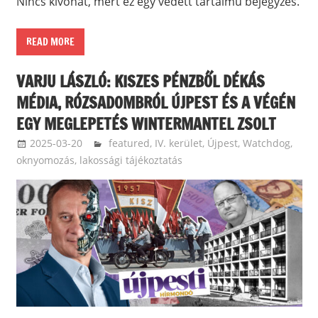
Nincs kivonat, mert ez egy védett tartalmú bejegyzés.
READ MORE
VARJU LÁSZLÓ: KISZES PÉNZBŐL DÉKÁS
MÉDIA, RÓZSADOMBRÓL ÚJPEST ÉS A VÉGÉN
EGY MEGLEPETÉS WINTERMANTEL ZSOLT
2025-03-20
ketfarkukutya
featured
,
IV. kerület, Újpest
,
Watchdog,
oknyomozás, lakossági tájékoztatás