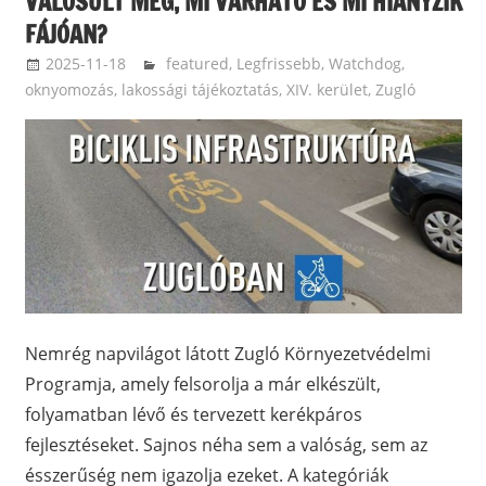
VALÓSULT MEG, MI VÁRHATÓ ÉS MI HIÁNYZIK
FÁJÓAN?
2025-11-18
langdavid
featured
,
Legfrissebb
,
Watchdog,
oknyomozás, lakossági tájékoztatás
,
XIV. kerület, Zugló
Nemrég napvilágot látott Zugló Környezetvédelmi
Programja, amely felsorolja a már elkészült,
folyamatban lévő és tervezett kerékpáros
fejlesztéseket. Sajnos néha sem a valóság, sem az
ésszerűség nem igazolja ezeket. A kategóriák