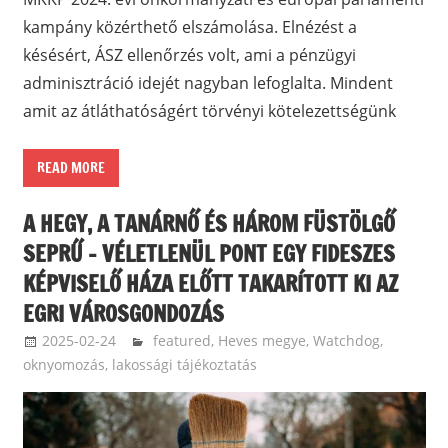
kampány közérthető elszámolása. Elnézést a
késésért, ÁSZ ellenőrzés volt, ami a pénzügyi
adminisztráció idejét nagyban lefoglalta. Mindent
amit az átláthatóságért törvényi kötelezettségünk
READ MORE
A HEGY, A TANÁRNŐ ÉS HÁROM FÜSTÖLGŐ
SEPRŰ – VÉLETLENÜL PONT EGY FIDESZES
KÉPVISELŐ HÁZA ELŐTT TAKARÍTOTT KI AZ
EGRI VÁROSGONDOZÁS
2025-02-24
langdavid
featured
,
Heves megye
,
Watchdog,
oknyomozás, lakossági tájékoztatás