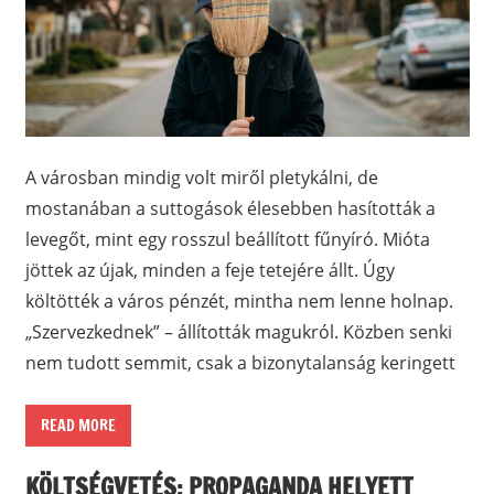
A városban mindig volt miről pletykálni, de
mostanában a suttogások élesebben hasították a
levegőt, mint egy rosszul beállított fűnyíró. Mióta
jöttek az újak, minden a feje tetejére állt. Úgy
költötték a város pénzét, mintha nem lenne holnap.
„Szervezkednek” – állították magukról. Közben senki
nem tudott semmit, csak a bizonytalanság keringett
READ MORE
KÖLTSÉGVETÉS: PROPAGANDA HELYETT