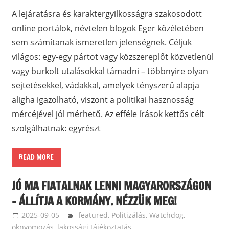
A lejáratásra és karaktergyilkosságra szakosodott
online portálok, névtelen blogok Eger közéletében
sem számítanak ismeretlen jelenségnek. Céljuk
világos: egy-egy pártot vagy közszereplőt közvetlenül
vagy burkolt utalásokkal támadni – többnyire olyan
sejtetésekkel, vádakkal, amelyek tényszerű alapja
aligha igazolható, viszont a politikai hasznosság
mércéjével jól mérhető. Az efféle írások kettős célt
szolgálhatnak: egyrészt
READ MORE
JÓ MA FIATALNAK LENNI MAGYARORSZÁGON
– ÁLLÍTJA A KORMÁNY. NÉZZÜK MEG!
2025-09-05
balazssandorsandorbalazs
featured
,
Politizálás
,
Watchdog,
oknyomozás, lakossági tájékoztatás