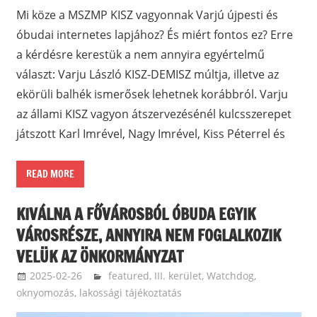
Mi köze a MSZMP KISZ vagyonnak Varjú újpesti és
óbudai internetes lapjához? És miért fontos ez? Erre
a kérdésre kerestük a nem annyira egyértelmű
választ: Varju László KISZ-DEMISZ múltja, illetve az
ekörüli balhék ismerősek lehetnek korábbról. Varju
az állami KISZ vagyon átszervezésénél kulcsszerepet
játszott Karl Imrével, Nagy Imrével, Kiss Péterrel és
READ MORE
KIVÁLNA A FŐVÁROSBÓL ÓBUDA EGYIK
VÁROSRÉSZE, ANNYIRA NEM FOGLALKOZIK
VELÜK AZ ÖNKORMÁNYZAT
2025-02-26
langdavid
featured
,
III. kerület
,
Watchdog,
oknyomozás, lakossági tájékoztatás