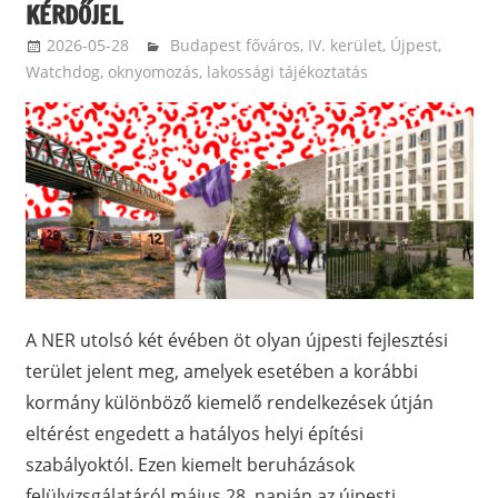
KÉRDŐJEL
2026-05-28
ketfarkukutya
Budapest főváros
,
IV. kerület, Újpest
,
Watchdog, oknyomozás, lakossági tájékoztatás
A NER utolsó két évében öt olyan újpesti fejlesztési
terület jelent meg, amelyek esetében a korábbi
kormány különböző kiemelő rendelkezések útján
eltérést engedett a hatályos helyi építési
szabályoktól. Ezen kiemelt beruházások
felülvizsgálatáról május 28. napján az újpesti