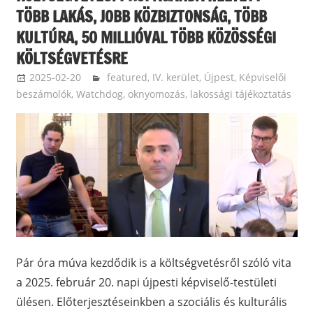
TÖBB LAKÁS, JOBB KÖZBIZTONSÁG, TÖBB
KULTÚRA, 50 MILLIÓVAL TÖBB KÖZÖSSÉGI
KÖLTSÉGVETÉSRE
2025-02-20
ketfarkukutya
featured
,
IV. kerület, Újpest
,
Képviselői
beszámolók
,
Watchdog, oknyomozás, lakossági tájékoztatás
Pár óra múva kezdődik is a költségvetésről szóló vita
a 2025. február 20. napi újpesti képviselő-testületi
ülésen. Előterjesztéseinkben a szociális és kulturális