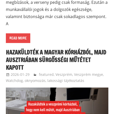
megbízások, a verseny pedig csak formaság. Ezután a
munkavállalói jogok és a dolgozók egészsége,
valamint biztonsága már csak sokadlagos szempont.
A
READ MORE
HAZAKÜLDTÉK A MAGYAR KÓRHÁZBÓL, MAJD
AUSZTRIÁBAN SÜRGŐSSÉGI MŰTÉTET
KAPOTT
2026-01-29
balazssandorsandorbalazs
featured
,
Veszprém
,
Veszprém megye
,
Watchdog, oknyomozás, lakossági tájékoztatás