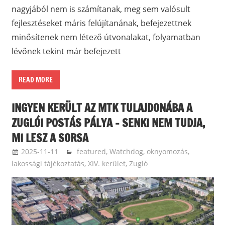
nagyjából nem is számítanak, meg sem valósult
fejlesztéseket máris felújítanának, befejezettnek
minősítenek nem létező útvonalakat, folyamatban
lévőnek tekint már befejezett
READ MORE
INGYEN KERÜLT AZ MTK TULAJDONÁBA A
ZUGLÓI POSTÁS PÁLYA – SENKI NEM TUDJA,
MI LESZ A SORSA
2025-11-11
Bomba Gábor
featured
,
Watchdog, oknyomozás,
lakossági tájékoztatás
,
XIV. kerület, Zugló