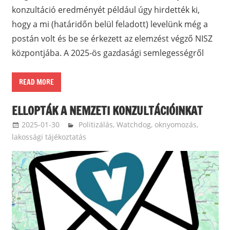
konzultáció eredményét például úgy hirdették ki,
hogy a mi (határidőn belül feladott) levelünk még a
postán volt és be se érkezett az elemzést végző NISZ
központjába. A 2025-ös gazdasági semlegességről
READ MORE
ELLOPTÁK A NEMZETI KONZULTÁCIÓINKAT
2025-01-30
balazssandorsandorbalazs
Politizálás
,
Watchdog, oknyomozás,
lakossági tájékoztatás