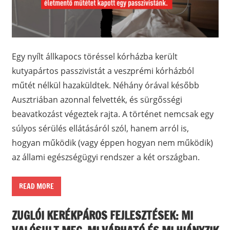
Egy nyílt állkapocs töréssel kórházba került
kutyapártos passzivistát a veszprémi kórházból
műtét nélkül hazaküldtek. Néhány órával később
Ausztriában azonnal felvették, és sürgősségi
beavatkozást végeztek rajta. A történet nemcsak egy
súlyos sérülés ellátásáról szól, hanem arról is,
hogyan működik (vagy éppen hogyan nem működik)
az állami egészségügyi rendszer a két országban.
READ MORE
ZUGLÓI KERÉKPÁROS FEJLESZTÉSEK: MI