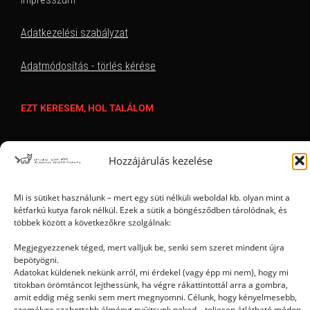
Adatkezelési szabályzat
Adatmódosítás - törlés kérése
EZT KERESEM, HOL TALÁLOM
Hozzájárulás kezelése
Mi is sütiket használunk – mert egy süti nélküli weboldal kb. olyan mint a
kétfarkú kutya farok nélkül. Ezek a sütik a böngésződben tárolódnak, és
többek között a következőkre szolgálnak:
Ⓒ 2006 - 2026 - Magyar Kétfarkú Kutya Párt - Minden jog fenntartva
Megjegyezzenek téged, mert valljuk be, senki sem szeret mindent újra
bepötyögni.
Adatokat küldenek nekünk arról, mi érdekel (vagy épp mi nem), hogy mi
titokban örömtáncot lejthessünk, ha végre rákattintottál arra a gombra,
amit eddig még senki sem mert megnyomni. Célunk, hogy kényelmesebb,
személyre szabottabb élményt nyújtsunk neked – teljesen átlátható módon.