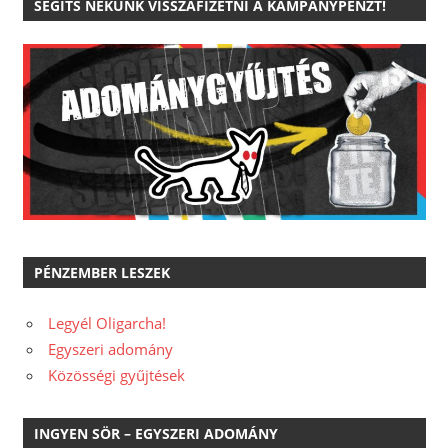
SEGÍTS NEKÜNK VISSZAFIZETNI A KAMPÁNYPÉNZT!
PÉNZEMBER LESZEK
Legyél Oligarcha!
Egyszeri adomány
Közösségi gyűjtések
INGYEN SÖR – EGYSZERI ADOMÁNY