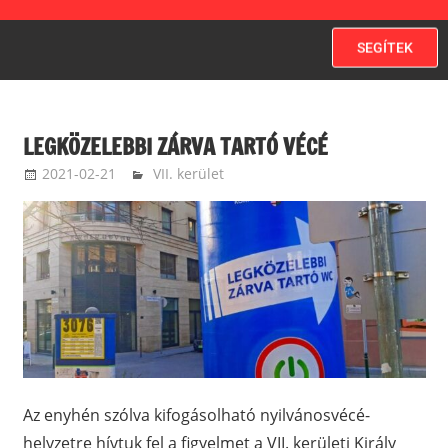
SEGÍTEK
LEGKÖZELEBBI ZÁRVA TARTÓ VÉCÉ
2021-02-21
terdikroland
VII. kerület
Az enyhén szólva kifogásolható nyilvánosvécé-
helyzetre hívtuk fel a figyelmet a VII. kerületi Király