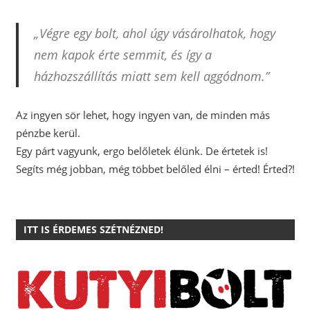
„Végre egy bolt, ahol úgy vásárolhatok, hogy
nem kapok érte semmit, és így a
házhozszállítás miatt sem kell aggódnom.”
Az ingyen sör lehet, hogy ingyen van, de minden más
pénzbe kerül.
Egy párt vagyunk, ergo belőletek élünk. De értetek is!
Segíts még jobban, még többet belőled élni – érted! Érted?!
ITT IS ÉRDEMES SZÉTNÉZNED!