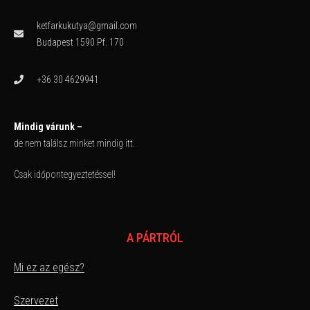
ketfarkukutya@gmail.com
Budapest 1590 Pf. 170
+36 30 4629941
Mindig várunk –
de nem találsz minket mindig itt.
Csak időpontegyeztetéssel!
A PÁRTRÓL
Mi ez az egész?
Szervezet