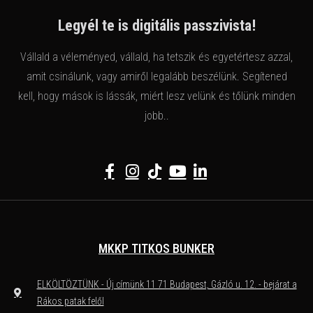
Legyél te is digitális passzivista!
Vállald a véleményed, vállald, ha tetszik és egyetértesz azzal,
amit csinálunk, vagy amiről legalább beszélünk. Segítened
kell, hogy mások is lássák, miért lesz velünk és tőlünk minden
jobb..
MKKP TITKOS BUNKER
ELKÖLTÖZTÜNK - Új címünk 11 71 Budapest, Gázló u. 12. - bejárat a
Rákos patak felől