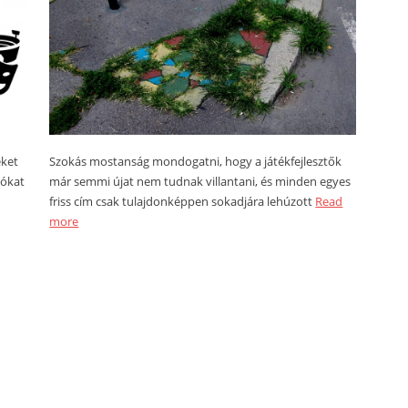
eket
Szokás mostanság mondogatni, hogy a játékfejlesztők
iókat
már semmi újat nem tudnak villantani, és minden egyes
friss cím csak tulajdonképpen sokadjára lehúzott
Read
more