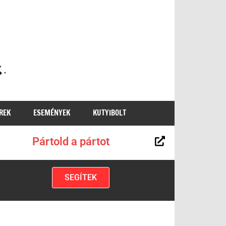
MKKP
REK
ESEMÉNYEK
KUTYIBOLT
Pártold a pártot
SEGÍTEK