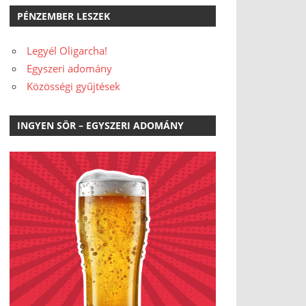
PÉNZEMBER LESZEK
Legyél Oligarcha!
Egyszeri adomány
Közösségi gyűjtések
INGYEN SÖR – EGYSZERI ADOMÁNY