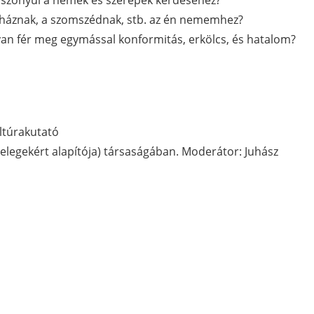
viszonyul a nemek és szerepek kérdéséhez?
gyháznak, a szomszédnak, stb. az én nememhez?
yan fér meg egymással konformitás, erkölcs, és hatalom?
ltúrakutató
Melegekért alapítója) társaságában. Moderátor: Juhász