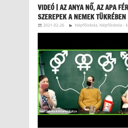
VIDEÓ | AZ ANYA NŐ, AZ APA F
SZEREPEK A NEMEK TÜKRÉBEN
2021-02-26
langdavid
Népfőiskola
,
Népfőiskola - 