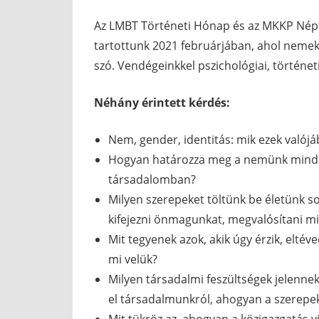
Az LMBT Történeti Hónap és az MKKP Nép
tartottunk 2021 februárjában, ahol nemekr
szó. Vendégeinkkel pszichológiai, történet
Néhány érintett kérdés:
Nem, gender, identitás: mik ezek valój
Hogyan határozza meg a nemünk minden
társadalomban?
Milyen szerepeket töltünk be életünk s
kifejezni önmagunkat, megvalósítani m
Mit tegyenek azok, akik úgy érzik, elté
mi velük?
Milyen társadalmi feszültségek jelenn
el társadalmunkról, ahogyan a szerepek