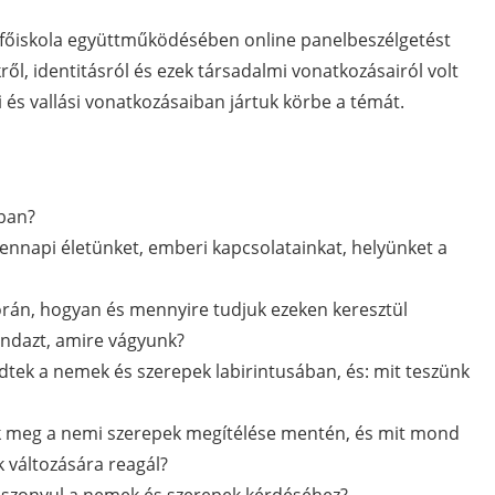
főiskola együttműködésében online panelbeszélgetést
ől, identitásról és ezek társadalmi vonatkozásairól volt
i és vallási vonatkozásaiban jártuk körbe a témát.
ában?
napi életünket, emberi kapcsolatainkat, helyünket a
orán, hogyan és mennyire tudjuk ezeken keresztül
indazt, amire vágyunk?
vedtek a nemek és szerepek labirintusában, és: mit teszünk
ek meg a nemi szerepek megítélése mentén, és mit mond
 változására reagál?