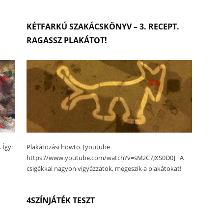
KÉTFARKÚ SZAKÁCSKÖNYV – 3. RECEPT.
RAGASSZ PLAKÁTOT!
 Így:
Plakátozási howto. [youtube
https://www.youtube.com/watch?v=sMzC7JXS0D0] A
csigákkal nagyon vigyázzatok, megeszik a plakátokat!
4SZÍNJÁTÉK TESZT