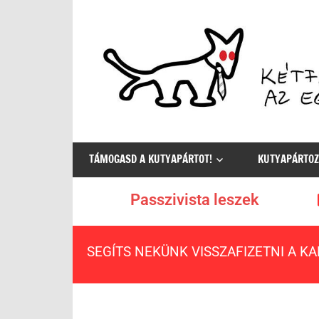
Az
egyetlen
TÁMOGASD A KUTYAPÁRTOT!
KUTYAPÁRTOZ
értelmes
választás
Passzivista leszek
SEGÍTS NEKÜNK VISSZAFIZETNI A K