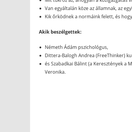
Mit tükröz az, ahogyan a közigazgatás 
Van egyáltalán köze az államnak, az e
Kik őrködnek a normáink felett, és hog
Akik beszélgettek:
Németh Ádám pszichológus,
Dittera-Balogh Andrea (FreeThinker) ku
és Szabadkai Bálint (a Keresztények a 
Veronika.