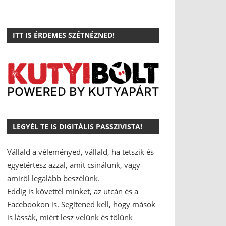
ITT IS ÉRDEMES SZÉTNÉZNED!
LEGYÉL TE IS DIGITÁLIS PASSZIVISTA!
Vállald a véleményed, vállald, ha tetszik és
egyetértesz azzal, amit csinálunk, vagy
amiről legalább beszélünk.
Eddig is követtél minket, az utcán és a
Facebookon is.
Segítened kell, hogy mások
is lássák, miért lesz velünk és tőlünk