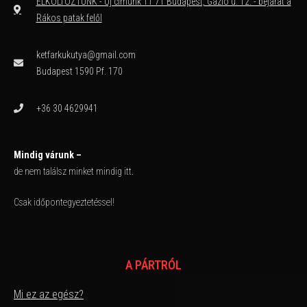
ELKÖLTÖZTÜNK - Új címünk 11 71 Budapest, Gázló u. 12. - bejárat a
Rákos patak felől
ketfarkukutya@gmail.com
Budapest 1590 Pf. 170
+36 30 4629941
Mindig várunk –
de nem találsz minket mindig itt.
Csak időpontegyeztetéssel!
A PÁRTRÓL
Mi ez az egész?