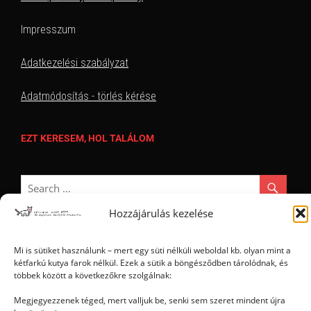
Impresszum
Adatkezelési szabályzat
Adatmódosítás - törlés kérése
EZT KERESEM, HOL TALÁLOM
Hozzájárulás kezelése
Mi is sütiket használunk – mert egy süti nélküli weboldal kb. olyan mint a
kétfarkú kutya farok nélkül. Ezek a sütik a böngésződben tárolódnak, és
Ⓒ 2006 - 2026 - Magyar Kétfarkú Kutya Párt - Minden jog fenntartva
többek között a következőkre szolgálnak:
Megjegyezzenek téged, mert valljuk be, senki sem szeret mindent újra