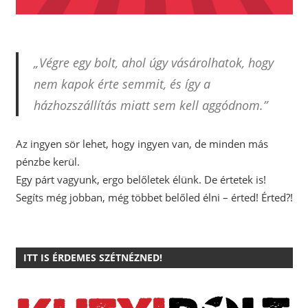
„Végre egy bolt, ahol úgy vásárolhatok, hogy
nem kapok érte semmit, és így a
házhozszállítás miatt sem kell aggódnom.”
Az ingyen sör lehet, hogy ingyen van, de minden más
pénzbe kerül.
Egy párt vagyunk, ergo belőletek élünk. De értetek is!
Segíts még jobban, még többet belőled élni – érted! Érted?!
ITT IS ÉRDEMES SZÉTNÉZNED!