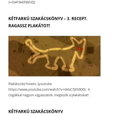
v=OeP3eKPJMsQ]
KÉTFARKÚ SZAKÁCSKÖNYV – 3. RECEPT.
RAGASSZ PLAKÁTOT!
Plakátozási howto. [youtube
https://www.youtube.com/watch?v=sMzC7JXS0D0] A
csigákkal nagyon vigyázzatok, megeszik a plakátokat!
KÉTFARKÚ SZAKÁCSKÖNYV