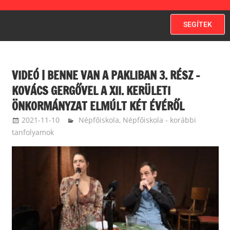
SEGÍTEK
VIDEÓ | BENNE VAN A PAKLIBAN 3. RÉSZ –
KOVÁCS GERGŐVEL A XII. KERÜLETI
ÖNKORMÁNYZAT ELMÚLT KÉT ÉVÉRŐL
2021-11-10
langdavid
Népfőiskola
,
Népfőiskola - korábbi
tanfolyamok