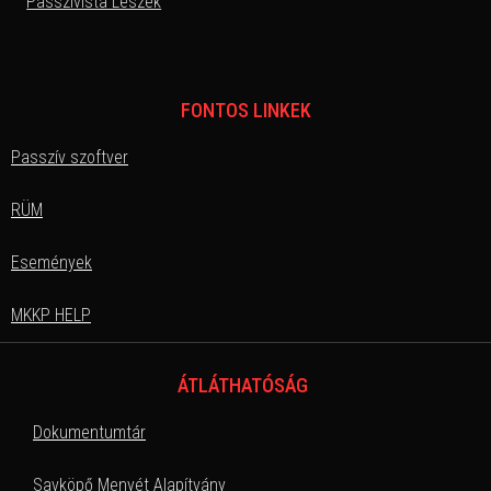
Passzivista Leszek
FONTOS LINKEK
Passzív szoftver
RÜM
Események
MKKP HELP
ÁTLÁTHATÓSÁG
Dokumentumtár
Savköpő Menyét Alapítvány