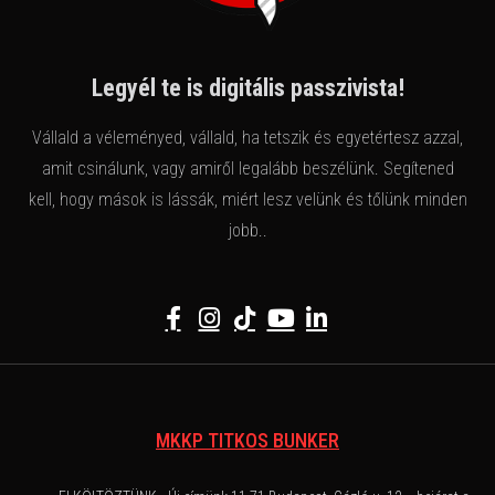
Legyél te is digitális passzivista!
Vállald a véleményed, vállald, ha tetszik és egyetértesz azzal,
amit csinálunk, vagy amiről legalább beszélünk. Segítened
kell, hogy mások is lássák, miért lesz velünk és tőlünk minden
jobb..
MKKP TITKOS BUNKER