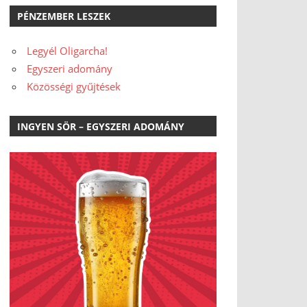
PÉNZEMBER LESZEK
Legyél Oligarcha!
Egyszeri adomány
Közösségi gyűjtések
INGYEN SÖR – EGYSZERI ADOMÁNY