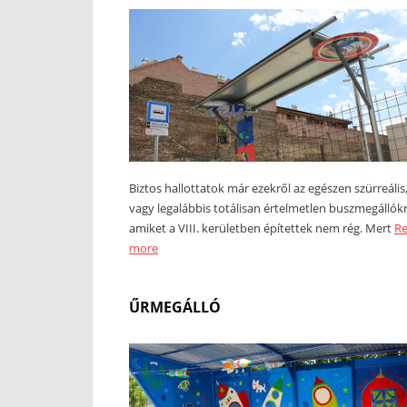
Biztos hallottatok már ezekről az egészen szürreális
vagy legalábbis totálisan értelmetlen buszmegállókr
amiket a VIII. kerületben építettek nem rég. Mert
R
more
ŰRMEGÁLLÓ