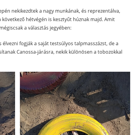
epén nekikezdtek a nagy munkának, és reprezentálva,
 a következő hétvégén is kesztyűt húznak majd. Amit
 mégiscsak a választás jegyében:
 élvezni fogják a saját testsúlyos talpmasszázst, de a
osítanak Canossa-járásra, nekik különösen a tobozokkal