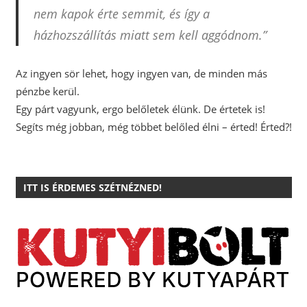
nem kapok érte semmit, és így a
házhozszállítás miatt sem kell aggódnom.”
Az ingyen sör lehet, hogy ingyen van, de minden más
pénzbe kerül.
Egy párt vagyunk, ergo belőletek élünk. De értetek is!
Segíts még jobban, még többet belőled élni – érted! Érted?!
ITT IS ÉRDEMES SZÉTNÉZNED!