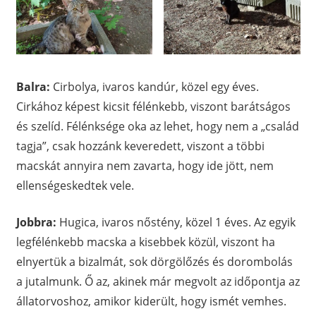
Balra:
Cirbolya, ivaros kandúr, közel egy éves.
Cirkához képest kicsit félénkebb, viszont barátságos
és szelíd. Félénksége oka az lehet, hogy nem a „család
tagja”, csak hozzánk keveredett, viszont a többi
macskát annyira nem zavarta, hogy ide jött, nem
ellenségeskedtek vele.
Jobbra:
Hugica, ivaros nőstény, közel 1 éves. Az egyik
legfélénkebb macska a kisebbek közül, viszont ha
elnyertük a bizalmát, sok dörgölőzés és dorombolás
a jutalmunk. Ő az, akinek már megvolt az időpontja az
állatorvoshoz, amikor kiderült, hogy ismét vemhes.