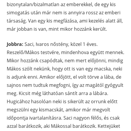
bizonytalan/bizalmatlan az emberekkel, de egy kis
simogatás után már nem is annyira rossz az emberi
társaság. Van egy kis megfázása, ami kezelés alatt áll,
már jobban is van, mint mikor hozzánk került.
Jobbra:
Saci, Ivaros nőstény, közel 1 éves.
Reszelő/Mákos testvére, mindenhova együtt mennek.
Mikor hozzánk csapódtak, nem mert előjönni, mindig
Mákos szólt nekünk, hogy ott is van egy macska, neki
is adjunk enni. Amikor előjött, el volt törve a lába, de
sajnos nem tudtuk megfogni, így az magától gyógyult
meg. Kicsit még láthatóan sántít arra a lábára.
Hugicához hasolóan neki is sikerült az orrunk előtt
megszülni egy kismacskát, amikor már megvolt
időpontja ivartalanításra. Saci nagyon félős, és csak
azzal barátkozik, aki Mákossal barátkozik. Kettejüket