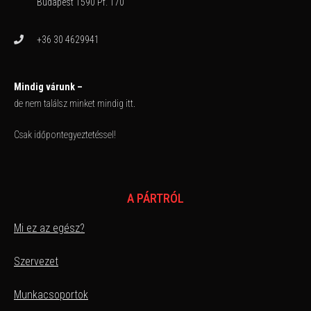
Budapest 1590 Pf. 170
+36 30 4629941
Mindig várunk –
de nem találsz minket mindig itt.
Csak időpontegyeztetéssel!
A PÁRTRÓL
Mi ez az egész?
Szervezet
Munkacsoportok