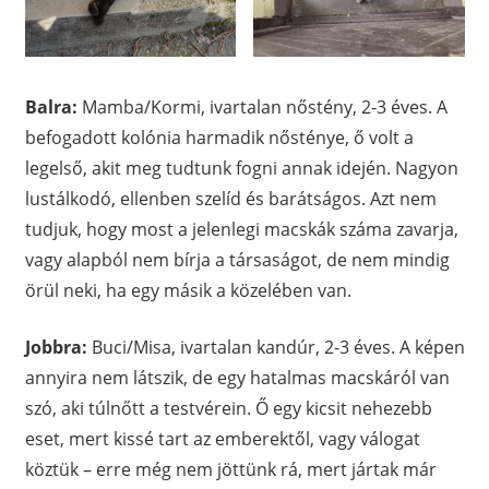
Balra:
Mamba/Kormi, ivartalan nőstény, 2-3 éves. A
befogadott kolónia harmadik nősténye, ő volt a
legelső, akit meg tudtunk fogni annak idején. Nagyon
lustálkodó, ellenben szelíd és barátságos. Azt nem
tudjuk, hogy most a jelenlegi macskák száma zavarja,
vagy alapból nem bírja a társaságot, de nem mindig
örül neki, ha egy másik a közelében van.
Jobbra:
Buci/Misa, ivartalan kandúr, 2-3 éves. A képen
annyira nem látszik, de egy hatalmas macskáról van
szó, aki túlnőtt a testvérein. Ő egy kicsit nehezebb
eset, mert kissé tart az emberektől, vagy válogat
köztük – erre még nem jöttünk rá, mert jártak már