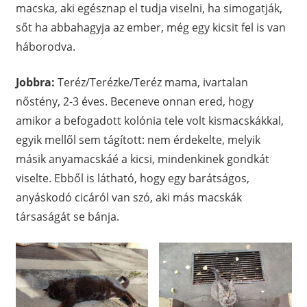
macska, aki egésznap el tudja viselni, ha simogatják,
sőt ha abbahagyja az ember, még egy kicsit fel is van
háborodva.
Jobbra:
Teréz/Terézke/Teréz mama, ivartalan
nőstény, 2-3 éves. Beceneve onnan ered, hogy
amikor a befogadott kolónia tele volt kismacskákkal,
egyik mellől sem tágított: nem érdekelte, melyik
másik anyamacskáé a kicsi, mindenkinek gondkát
viselte. Ebből is látható, hogy egy barátságos,
anyáskodó cicáról van szó, aki más macskák
társaságát se bánja.