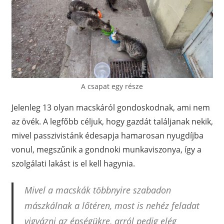
A csapat egy része
Jelenleg 13 olyan macskáról gondoskodnak, ami nem
az övék. A legfőbb céljuk, hogy gazdát találjanak nekik,
mivel passzivistánk édesapja hamarosan nyugdíjba
vonul, megszűnik a gondnoki munkaviszonya, így a
szolgálati lakást is el kell hagynia.
Mivel a macskák többnyire szabadon
mászkálnak a lőtéren, most is nehéz feladat
vigyázni az épségükre, arról pedig elég