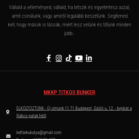
Vállald a véleményed, vállald, ha tetszik és egyetértesz azzal,
amit csinálunk, vagy amiről legalább beszélünk. Segítened
kell, hogy mások is lássák, miért lesz velünk és tőlünk minden
jobb..
MKKP TITKOS BUNKER
ELKÖLTÖZTÜNK - Új címünk 11 71 Budapest, Gázló u. 12. - bejárat a
Rákos patak felől
ketfarkukutya@gmail.com