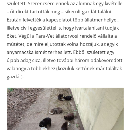
született. Szerencsére ennek az alomnak egy kivétellel
– őt direkt tartották meg – sikerült gazdát találni.
Ezután felvették a kapcsolatot több állatmenhellyel,
illetve civil egyesülettel is, hogy ivartalanítani tudják
őket. Végül a Tara-Vet állatorvosi rendelő vállalta a
műtétet, de mire eljutottak volna hozzájuk, az egyik
anyamacska ismét terhes lett. Ebből született egy
újabb adag cica, illetve további három odakeveredett
valahogy a többiekhez (közülük kettőnek már találtak
gazdát).