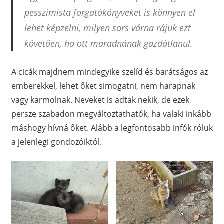
pesszimista forgatókönyveket is könnyen el
lehet képzelni, milyen sors várna rájuk ezt
követően, ha ott maradnának gazdátlanul.
A cicák majdnem mindegyike szelíd és barátságos az
emberekkel, lehet őket simogatni, nem harapnak
vagy karmolnak. Neveket is adtak nekik, de ezek
persze szabadon megváltoztathatók, ha valaki inkább
máshogy hívná őket. Alább a legfontosabb infók róluk
a jelenlegi gondozóiktól.