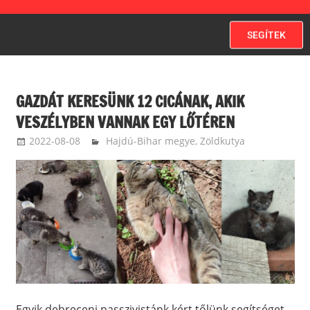
SEGÍTEK
GAZDÁT KERESÜNK 12 CICÁNAK, AKIK
VESZÉLYBEN VANNAK EGY LŐTÉREN
2022-08-08
langdavid
Hajdú-Bihar megye
,
Zöldkutya
Egyik debreceni passzivistánk kért tőlünk segítséget