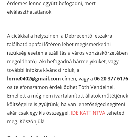
érdemes lenne együtt befogadni, mert
elválaszthatatlanok.
A cicákkal a helyszínen, a Debrecentől északra
található apafai lőtéren lehet megismerkedni
(szükség esetén a szállítás a város vonzáskörzetében
megoldható). Aki befogadná bármelyiküket, vagy
további infókra kíváncsi róluk, a
lorne0402@gmail.com
címen, vagy a
06 20 377 6176
-
os telefonszámon érdeklődhet Tóth Vendelnél.
Emellett a még nem ivartalanított állatok műtétjének
költségeire is gyűjtünk, ha van lehetőséged segíteni
akár csak egy kis összeggel,
IDE KATTINTVA
teheted
meg. Köszönjük!