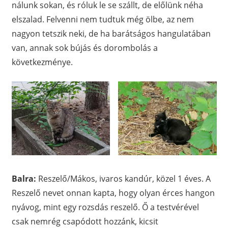
nálunk sokan, és róluk le se szállt, de előlünk néha
elszalad. Felvenni nem tudtuk még ölbe, az nem
nagyon tetszik neki, de ha barátságos hangulatában
van, annak sok bújás és dorombolás a
következménye.
Balra:
Reszelő/Mákos, ivaros kandúr, közel 1 éves. A
Reszelő nevet onnan kapta, hogy olyan érces hangon
nyávog, mint egy rozsdás reszelő. Ő a testvérével
csak nemrég csapódott hozzánk, kicsit