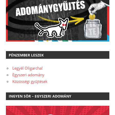
PÉNZEMBER LESZEK
Legyél Oligarcha!
Egyszeri adomány
Közösségi gyűjtések
INGYEN SÖR – EGYSZERI ADOMÁNY