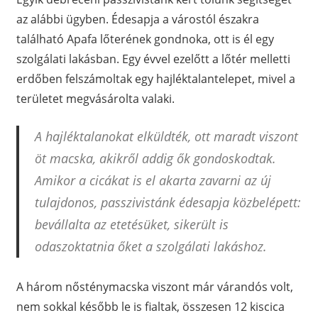
az alábbi ügyben. Édesapja a várostól északra
található Apafa lőterének gondnoka, ott is él egy
szolgálati lakásban. Egy évvel ezelőtt a lőtér melletti
erdőben felszámoltak egy hajléktalantelepet, mivel a
területet megvásárolta valaki.
A hajléktalanokat elküldték, ott maradt viszont
öt macska, akikről addig ők gondoskodtak.
Amikor a cicákat is el akarta zavarni az új
tulajdonos, passzivistánk édesapja közbelépett:
bevállalta az etetésüket, sikerült is
odaszoktatnia őket a szolgálati lakáshoz.
A három nősténymacska viszont már várandós volt,
nem sokkal később le is fialtak, összesen 12 kiscica