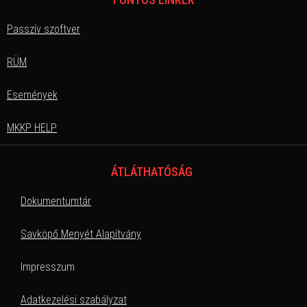
Passzív szoftver
RÜM
Események
MKKP HELP
ÁTLÁTHATÓSÁG
Dokumentumtár
Savköpő Menyét Alapítvány
Impresszum
Adatkezelési szabályzat