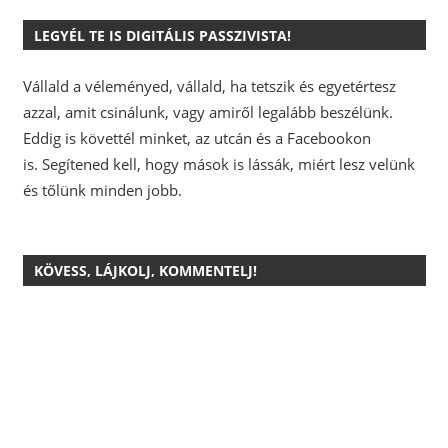
LEGYÉL TE IS DIGITÁLIS PASSZIVISTA!
Vállald a véleményed, vállald, ha tetszik és egyetértesz
azzal, amit csinálunk, vagy amiről legalább beszélünk.
Eddig is követtél minket, az utcán és a Facebookon
is.
Segítened kell, hogy mások is lássák, miért lesz velünk
és tőlünk minden jobb.
KÖVESS, LÁJKOLJ, KOMMENTELJ!