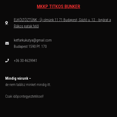
MKKP TITKOS BUNKER
ELKÖLTÖZTÜNK - Új címünk 11 71 Budapest, Gázló u. 12. - bejárat a
Rákos patak felől
ketfarkukutya@gmail.com
Budapest 1590 Pf. 170
+36 30 4629941
Mindig várunk –
de nem találsz minket mindig itt.
Csak időpontegyeztetéssel!