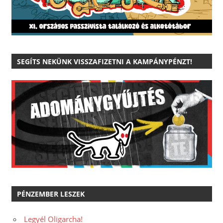
SEGÍTS NEKÜNK VISSZAFIZETNI A KAMPÁNYPÉNZT!
PÉNZEMBER LESZEK
Legyél Oligarcha!