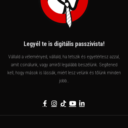
Legyél te is digitális passzivista!
Vállald a véleményed, vállald, ha tetszik és egyetértesz azzal,
amit csinálunk, vagy amiről legalább beszélünk. Segítened
kell, hogy mások is lássák, miért lesz velünk és tőlünk minden
jobb..