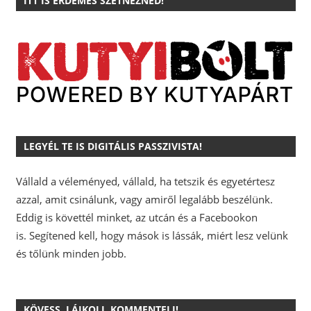
ITT IS ÉRDEMES SZÉTNÉZNED!
LEGYÉL TE IS DIGITÁLIS PASSZIVISTA!
Vállald a véleményed, vállald, ha tetszik és egyetértesz
azzal, amit csinálunk, vagy amiről legalább beszélünk.
Eddig is követtél minket, az utcán és a Facebookon
is.
Segítened kell, hogy mások is lássák, miért lesz velünk
és tőlünk minden jobb.
KÖVESS, LÁJKOLJ, KOMMENTELJ!