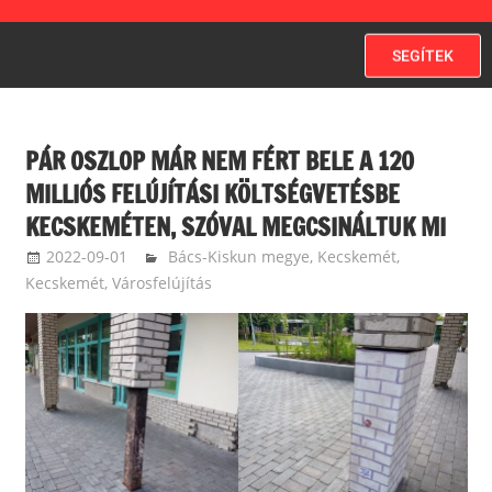
SEGÍTEK
PÁR OSZLOP MÁR NEM FÉRT BELE A 120
MILLIÓS FELÚJÍTÁSI KÖLTSÉGVETÉSBE
KECSKEMÉTEN, SZÓVAL MEGCSINÁLTUK MI
2022-09-01
langdavid
Bács-Kiskun megye
,
Kecskemét
,
Kecskemét
,
Városfelújítás