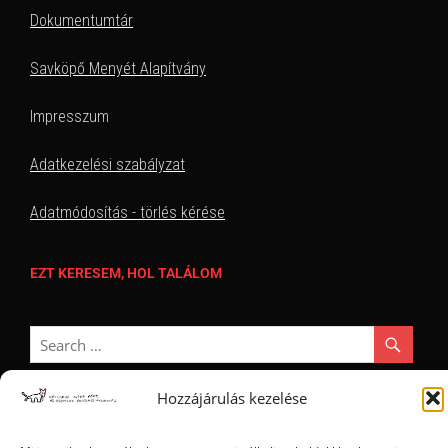
Dokumentumtár
Savköpő Menyét Alapítvány
Impresszum
Adatkezelési szabályzat
Adatmódosítás - törlés kérése
EZT KERESEM, HOL TALÁLOM
Hozzájárulás kezelése