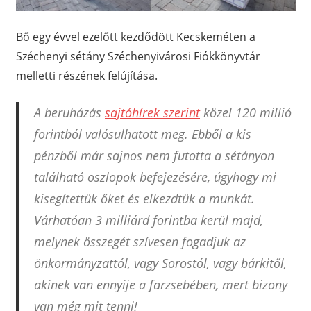
Bő egy évvel ezelőtt kezdődött Kecskeméten a
Széchenyi sétány Széchenyivárosi Fiókkönyvtár
melletti részének felújítása.
A beruházás
sajtóhírek szerint
közel 120 millió
forintból valósulhatott meg. Ebből a kis
pénzből már sajnos nem futotta a sétányon
található oszlopok befejezésére, úgyhogy mi
kisegítettük őket és elkezdtük a munkát.
Várhatóan 3 milliárd forintba kerül majd,
melynek összegét szívesen fogadjuk az
önkormányzattól, vagy Sorostól, vagy bárkitől,
akinek van ennyije a farzsebében, mert bizony
van még mit tenni!