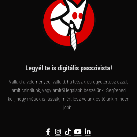
Legyél te is digitális passzivista!
Vállald a véleményed, vállald, ha tetszik és egyetértesz azzal,
amit csinálunk, vagy amiről legalább beszélünk. Segítened
kell, hogy mások is lássák, miért lesz velünk és tőlünk minden
jobb..