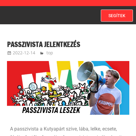
SEGÍTEK
PASSZIVISTA JELENTKEZÉS
2022-12-14
ketfarkukutya
top
A passzivista a Kutyapárt szíve, lába, lelke, ecsete,