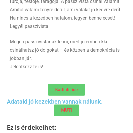
fúrója, festője, faragója. A passzivista csinál valamit.
Amitől valami fényre derül, ami valakit jó kedvre derít.
Ha nincs a kezedben hatalom, legyen benne ecset!
Legyél passzivista!
Megéri passzivistának lenni, mert jó emberekkel
csinálhatsz jó dolgokat – és közben a demokrácia is
jobban jár.
Jelentkezz te is!
Kattints ide
Adataid jó kezekben vannak nálunk.
MUTI
Ez is érdekelhet: