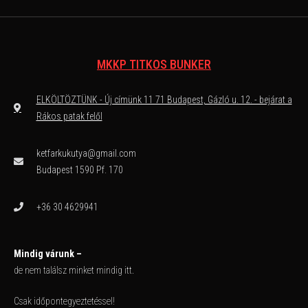
MKKP TITKOS BUNKER
ELKÖLTÖZTÜNK - Új címünk 11 71 Budapest, Gázló u. 12. - bejárat a
Rákos patak felől
ketfarkukutya@gmail.com
Budapest 1590 Pf. 170
+36 30 4629941
Mindig várunk –
de nem találsz minket mindig itt.
Csak időpontegyeztetéssel!