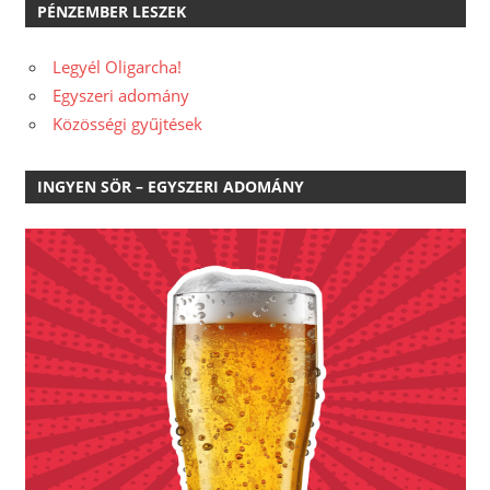
PÉNZEMBER LESZEK
Legyél Oligarcha!
Egyszeri adomány
Közösségi gyűjtések
INGYEN SÖR – EGYSZERI ADOMÁNY