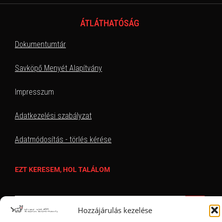
ÁTLÁTHATÓSÁG
Dokumentumtár
Savköpő Menyét Alapítvány
Impresszum
Adatkezelési szabályzat
Adatmódosítás - törlés kérése
EZT KERESEM, HOL TALÁLOM
Hozzájárulás kezelése