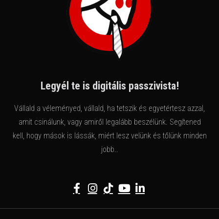
Legyél te is digitális passzivista!
Vállald a véleményed, vállald, ha tetszik és egyetértesz azzal,
amit csinálunk, vagy amiről legalább beszélünk. Segítened
kell, hogy mások is lássák, miért lesz velünk és tőlünk minden
jobb..