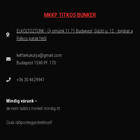
MKKP TITKOS BUNKER
ELKÖLTÖZTÜNK - Új címünk 11 71 Budapest, Gázló u. 12. - bejárat a
Rákos patak felől
ketfarkukutya@gmail.com
Budapest 1590 Pf. 170
+36 30 4629941
Mindig várunk –
de nem találsz minket mindig itt.
Csak időpontegyeztetéssel!