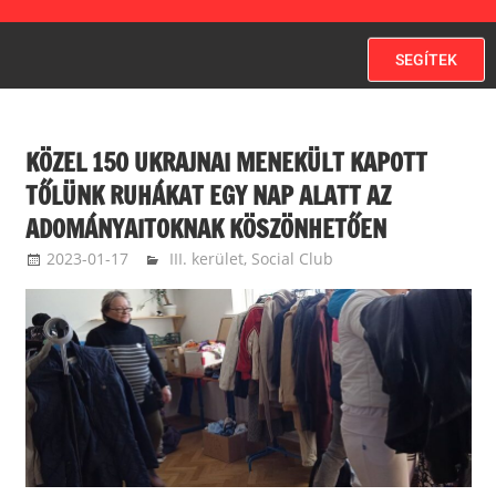
SEGÍTEK
KÖZEL 150 UKRAJNAI MENEKÜLT KAPOTT
TŐLÜNK RUHÁKAT EGY NAP ALATT AZ
ADOMÁNYAITOKNAK KÖSZÖNHETŐEN
2023-01-17
langdavid
III. kerület
,
Social Club