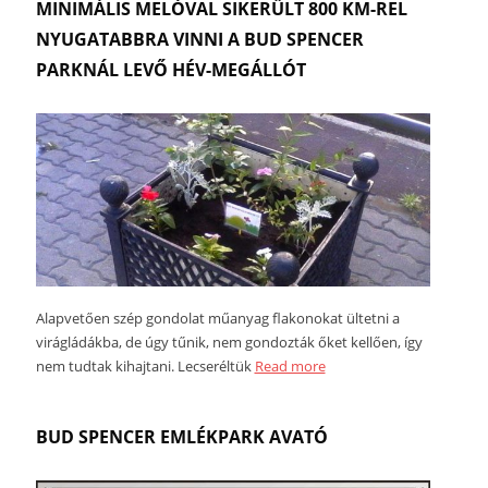
MINIMÁLIS MELÓVAL SIKERÜLT 800 KM-REL
NYUGATABBRA VINNI A BUD SPENCER
PARKNÁL LEVŐ HÉV-MEGÁLLÓT
Alapvetően szép gondolat műanyag flakonokat ültetni a
virágládákba, de úgy tűnik, nem gondozták őket kellően, így
nem tudtak kihajtani. Lecseréltük
Read more
BUD SPENCER EMLÉKPARK AVATÓ