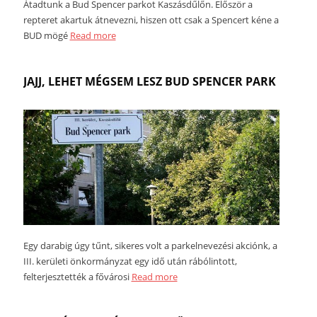
Átadtunk a Bud Spencer parkot Kaszásdűlőn. Először a
repteret akartuk átnevezni, hiszen ott csak a Spencert kéne a
BUD mögé
Read more
JAJJ, LEHET MÉGSEM LESZ BUD SPENCER PARK
Egy darabig úgy tűnt, sikeres volt a parkelnevezési akciónk, a
III. kerületi önkormányzat egy idő után rábólintott,
felterjesztették a fővárosi
Read more