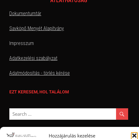
ÁTLÁTHATÓSÁG
Dokumentumtár
Savköpő Menyét Alapítvány
Impresszum
Adatkezelési szabályzat
Adatmódosítás - törlés kérése
EZT KERESEM, HOL TALÁLOM
Hozzájárulás kezelése