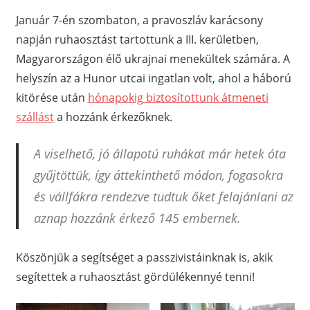
Január 7-én szombaton, a pravoszláv karácsony
napján ruhaosztást tartottunk a III. kerületben,
Magyarországon élő ukrajnai menekültek számára. A
helyszín az a Hunor utcai ingatlan volt, ahol a háború
kitörése után
hónapokig biztosítottunk átmeneti
szállást
a hozzánk érkezőknek.
A viselhető, jó állapotú ruhákat már hetek óta
gyűjtöttük, így áttekinthető módon, fogasokra
és vállfákra rendezve tudtuk őket felajánlani az
aznap hozzánk érkező 145 embernek.
Köszönjük a segítséget a passzivistáinknak is, akik
segítettek a ruhaosztást gördülékennyé tenni!