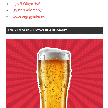
Legyél Oligarcha!
Egyszeri adomány
Közösségi gyűjtések
INGYEN SÖR – EGYSZERI ADOMÁNY