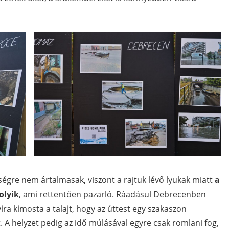
ségre nem ártalmasak, viszont a rajtuk lévő lyukak miatt
a
olyik
, ami rettentően pazarló. Ráadásul Debrecenben
yira kimosta a talajt, hogy az úttest egy szakaszon
 A helyzet pedig az idő múlásával egyre csak romlani fog,