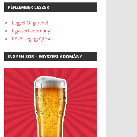
PÉNZEMBER LESZEK
Legyél Oligarcha!
Egyszeri adomány
Közösségi gyűjtések
INGYEN SÖR – EGYSZERI ADOMÁNY