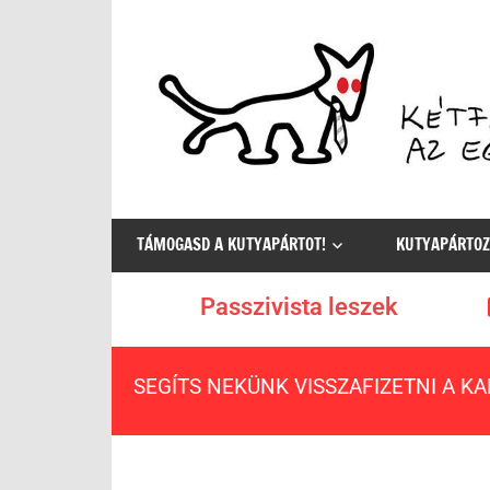
Az
egyetlen
TÁMOGASD A KUTYAPÁRTOT!
KUTYAPÁRTOZ
értelmes
választás
Passzivista leszek
SEGÍTS NEKÜNK VISSZAFIZETNI A K