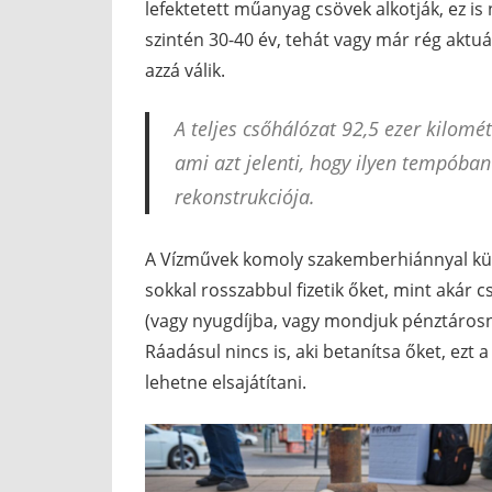
lefektetett műanyag csövek alkotják, ez is
szintén 30-40 év, tehát vagy már rég aktuá
azzá válik.
A teljes csőhálózat 92,5 ezer kilomé
ami azt jelenti, hogy ilyen tempóban
rekonstrukciója.
A Vízművek komoly szakemberhiánnyal küz
sokkal rosszabbul fizetik őket, mint akár c
(vagy nyugdíjba, vagy mondjuk pénztárosna
Ráadásul nincs is, aki betanítsa őket, ezt 
lehetne elsajátítani.