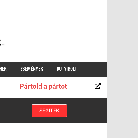
MKKP
REK
ESEMÉNYEK
KUTYIBOLT
Pártold a pártot
SEGÍTEK