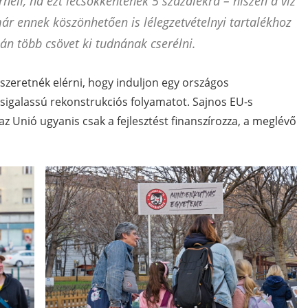
rheli, ha ezt lecsökkentenék 5 százalékra – hiszen a víz
már ennek köszönhetően is lélegzetvételnyi tartalékhoz
lán több csövet ki tudnának cserélni.
gy szeretnék elérni, hogy induljon egy országos
csigalassú rekonstrukciós folyamatot. Sajnos EU-s
z Unió ugyanis csak a fejlesztést finanszírozza, a meglévő