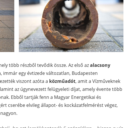
ely több részből tevődik össze. Az első az
alacsony
a, immár egy évtizede változatlan, Budapesten
ezették viszont azóta a
közműadót
, amit a Vízműveknek
alamint az úgynevezett felügyeleti díjat, amely évente több
tónak. Ebből tartják fenn a Magyar Energetikai és
rt cserébe elvileg állapot- és kockázatfelmérést végez,
 nagyon.