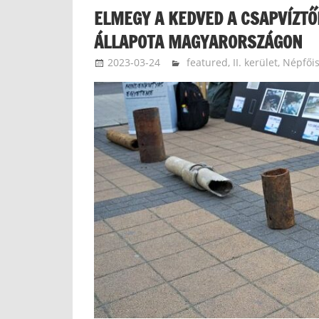
ELMEGY A KEDVED A CSAPVÍZTŐ
ÁLLAPOTA MAGYARORSZÁGON
2023-03-24
langdavid
featured
,
II. kerület
,
Népfőis