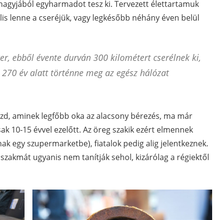
 nagyjából egyharmadot tesz ki. Tervezett élettartamuk
lis lenne a cseréjük, vagy legkésőbb néhány éven belül
ter, ebből évente durván 300 kilométert cserélnek ki,
 270 év alatt történne meg az egész hálózat
d, aminek legfőbb oka az alacsony bérezés, ma már
sak 10-15 évvel ezelőtt. Az öreg szakik ezért elmennek
k egy szupermarketbe), fiatalok pedig alig jelentkeznek.
a szakmát ugyanis nem tanítják sehol, kizárólag a régiektől