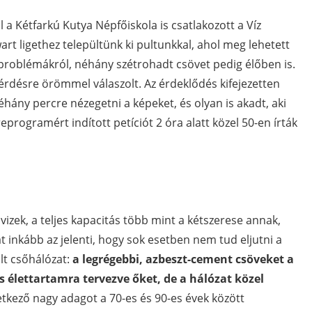
 a Kétfarkú Kutya Népfőiskola is csatlakozott a Víz
t ligethez települtünk ki pultunkkal, ahol meg lehetett
a problémákról, néhány szétrohadt csövet pedig élőben is.
érdésre örömmel válaszolt. Az érdeklődés kifejezetten
éhány percre nézegetni a képeket, és olyan is akadt, aki
programért indított petíciót 2 óra alatt közel 50-en írták
zek, a teljes kapacitás több mint a kétszerese annak,
 inkább az jelenti, hogy sok esetben nem tud eljutni a
lt csőhálózat:
a legrégebbi, azbeszt-cement csöveket a
es élettartamra tervezve őket, de a hálózat közel
tkező nagy adagot a 70-es és 90-es évek között