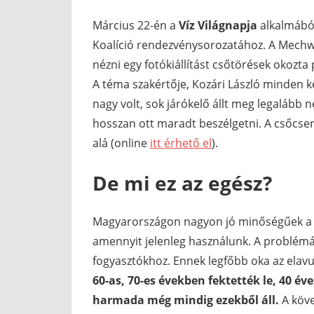
Március 22-én a
Víz Világnapja
alkalmából
Koalíció rendezvénysorozatához. A Mechwar
nézni egy fotókiállítást csőtörések okozt
A téma szakértője, Kozári László minden k
nagy volt, sok járókelő állt meg legalább n
hosszan ott maradt beszélgetni. A csőcsere
alá (online
itt érhető el
).
De mi ez az egész?
Magyarországon nagyon jó minőségűek a vi
amennyit jelenleg használunk. A problémát
fogyasztókhoz. Ennek legfőbb oka az elavu
60-as, 70-es években fektették le, 40 év
harmada még mindig ezekből áll.
A köve