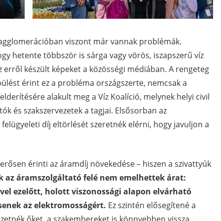
 agglomerációban viszont már vannak problémák.
gy hetente többször is sárga vagy vörös, iszapszerű víz
 az erről készült képeket a közösségi médiában. A rengeteg
epülést érint ez a probléma országszerte, nemcsak a
derítésére alakult meg a Víz Koalíció, melynek helyi civil
ók és szakszervezetek a tagjai. Elsősorban az
lügyeleti díj eltörlését szeretnék elérni, hogy javuljon a
erősen érinti az áramdíj növekedése – hiszen a szivattyúk
k az áramszolgáltató felé nem emelhettek árat:
vel ezelőtt, holott viszonossági alapon elvárható
ssenek az elektromosságért.
Ez szintén elősegítené a
zetnék őket, a szakembereket is könnyebben vissza