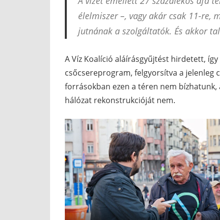
A vizet emellett 27 százalékos áfa te
élelmiszer –, vagy akár csak 11-re, 
jutnának a szolgáltatók. És akkor ta
A Víz Koalíció aláírásgyűjtést hirdetett, í
csőcsereprogram, felgyorsítva a jelenleg 
forrásokban ezen a téren nem bízhatunk, a
hálózat rekonstrukcióját nem.