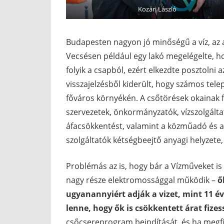
Kozári László
Budapesten nagyon jó minőségű a víz, az
Vecsésen például egy lakó megelégelte, ho
folyik a csapból, ezért elkezdte posztolni
visszajelzésből kiderült, hogy számos tel
főváros környékén. A csőtörések okainak fel
szervezetek, önkormányzatók, vízszolgáltat
áfacsökkentést, valamint a közműadó és a fe
szolgáltatók kétségbeejtő anyagi helyzete,
Problémás az is, hogy bár a Vízműveket is 
nagy része elektromossággal működik –
ő
ugyanannyiért adják a vizet, mint 11 év
lenne, hogy ők is csökkentett árat fize
csőcsereprogram beindítását, és ha megfi