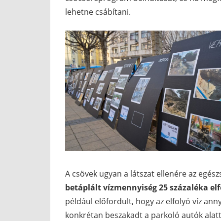
lehetne csábítani.
A csövek ugyan a látszat ellenére az egész
betáplált vízmennyiség 25 százaléka elf
például előfordult, hogy az elfolyó víz ann
konkrétan beszakadt a parkoló autók alatt.