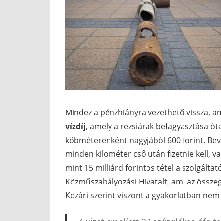
Mindez a pénzhiányra vezethető vissza, am
vízdíj
, amely a rezsiárak befagyasztása ót
köbméterenként nagyjából 600 forint. Bev
minden kilométer cső után fizetnie kell, v
mint 15 milliárd forintos tétel a szolgálta
Közműszabályozási Hivatalt, ami az összegé
Kozári szerint viszont a gyakorlatban nem