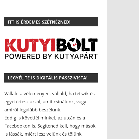
ITT IS ÉRDEMES SZÉTNÉZNED!
LEGYÉL TE IS DIGITÁLIS PASSZIVISTA!
Vállald a véleményed, vállald, ha tetszik és
egyetértesz azzal, amit csinálunk, vagy
amiről legalább beszélünk.
Eddig is követtél minket, az utcán és a
Facebookon is.
Segítened kell, hogy mások
is lássák, miért lesz velünk és tőlünk