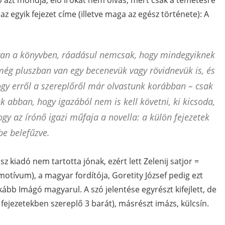
zó azt mondja, élő írókat nem olvas, mert csak a temetésre
y az egyik fejezet címe (illetve maga az egész története): A
 van a könyvben, ráadásul nemcsak, hogy mindegyiknek
 még pluszban van egy becenevük vagy rövidnevük is, és
hogy erről a szereplőről már olvastunk korábban – csak
 abban, hogy igazából nem is kell követni, ki kicsoda,
gy az írónő igazi műfaja a novella: a külön fejezetek
be belefűzve.
sz kiadó nem tartotta jónak, ezért lett Zelenij satjor =
motívum), a magyar fordítója, Goretity József pedig ezt
nkább Imágó magyarul. A szó jelentése egyrészt kifejlett, de
jezetekben szereplő 3 barát), másrészt imázs, külcsín.