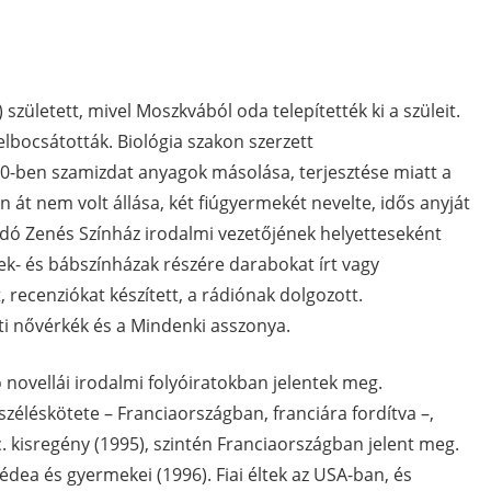
 született, mivel Moszkvából oda telepítették ki a szüleit.
elbocsátották. Biológia szakon szerzett
70-ben szamizdat anyagok másolása, terjesztése miatt a
 át nem volt állása, két fiúgyermekét nevelte, idős anyját
idó Zenés Színház irodalmi vezetőjének helyetteseként
ek- és bábszínházak részére darabokat írt vagy
, recenziókat készített, a rádiónak dolgozott.
rti nővérkék és a Mindenki asszonya.
 novellái irodalmi folyóiratokban jelentek meg.
zéléskötete – Franciaországban, franciára fordítva –,
. kisregény (1995), szintén Franciaországban jelent meg.
dea és gyermekei (1996). Fiai éltek az USA-ban, és