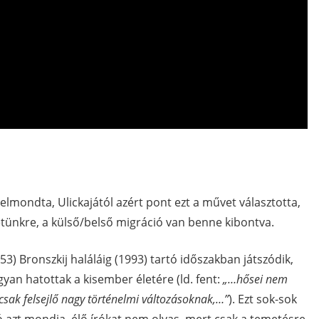
lmondta, Ulickajától azért pont ezt a művet választotta,
letünkre, a külső/belső migráció van benne kibontva.
953) Bronszkij haláláig (1993) tartó időszakban játszódik,
gyan hatottak a kisember életére (ld. fent:
„…hősei nem
csak felsejlő nagy történelmi változásoknak,…”
). Ezt sok-sok