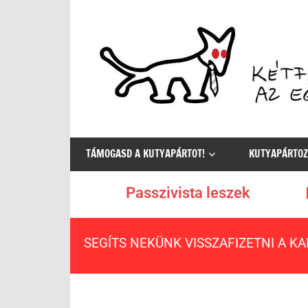
Az
egyetlen
TÁMOGASD A KUTYAPÁRTOT!
KUTYAPÁRTOZ
értelmes
választás
Passzivista leszek
SEGÍTS NEKÜNK VISSZAFIZETNI A K