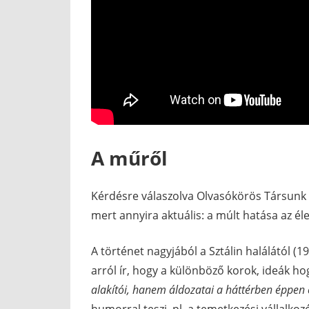
A műről
Kérdésre válaszolva Olvasókörös Társunk e
mert annyira aktuális: a múlt hatása az é
A történet nagyjából a Sztálin halálától (1
arról ír, hogy a különböző korok, ideák ho
alakítói, hanem áldozatai a háttérben éppen 