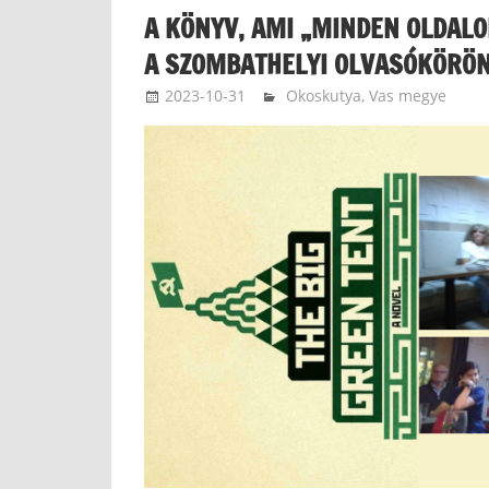
A KÖNYV, AMI „MINDEN OLDALON
A SZOMBATHELYI OLVASÓKÖRÖ
2023-10-31
zakotatamas
Okoskutya
,
Vas megye