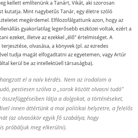
eg kellett említenünk a Tanárt, Vikát, aki szorosan
st kutatja. Mint nagybetűs Tanár, egy életre szóló
szteletet megérdemel. Elfilozofálgattunk azon, hogy az
llenállás gyakorlatilag legerősebb eszközei voltak, ezért a
i ezeket, illetve az ezekkel „élő” értelmiséget. A
erjesztése, olvasása, a könyvek (pl. az ezredes
gével tudja magát elfogadtatni az egyetemen, vagy Artúr
tal kerül be az intellektüell társaságba).
 hangzott el a naív kérdés. Nem az irodalom a
udó, pestiesen szólva a „sorok között olvasni tudó”
z összefüggéseiben látja a dolgokat, a történéseket,
l innen áttértünk a mai politikai helyzetre, a felelős
át (az olvasókör egyik fő szabálya, hogy
is próbáljuk meg elkerülni).