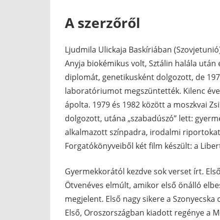
A szerzőről
Ljudmila Ulickaja Baskíriában (Szovjetunió)
Anyja biokémikus volt, Sztálin halála után 
diplomát, genetikusként dolgozott, de 19
laboratóriumot megszüntették. Kilenc éven
ápolta. 1979 és 1982 között a moszkvai Zs
dolgozott, utána „szabadúszó” lett: gyerm
alkalmazott színpadra, irodalmi riportokat
Forgatókönyveiből két film készült: a Libe
Gyermekkorától kezdve sok verset írt. Első
Ötvenéves elmúlt, amikor első önálló elbes
megjelent. Első nagy sikere a Szonyecska c
Első, Oroszországban kiadott regénye a Mé