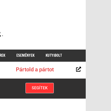
MKKP
REK
ESEMÉNYEK
KUTYIBOLT
Pártold a pártot
SEGÍTEK