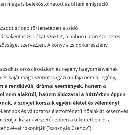
ben maga is belekóstolhatott az ottani emigráció
zázadot átfogó történetében a zsidó
csaként is zsidókat szöktet, a háború után szerzetes
közösséget szervezzen. A könyv a zsidó-keresztény
i klasszikus orosz irodalom és regény hagyományainak
sai és saját maga szerint is igazi műfaja nem a regény,
 a rendkívüli, drámai események, hanem a
sei nem alakítói, hanem áldozatai a háttérben éppen
knak, a szovjet korszak egyéni életet és véleményt
őként sok és változatos élettörténetű nőalakját kesernyés
rázolja. Írásművészetét ebben a tekintetben és a
ehovéval rokonítják (“szoknyás Csehov”).