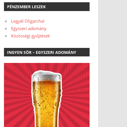
PÉNZEMBER LESZEK
Legyél Oligarcha!
Egyszeri adomány
Közösségi gyűjtések
INGYEN SÖR – EGYSZERI ADOMÁNY