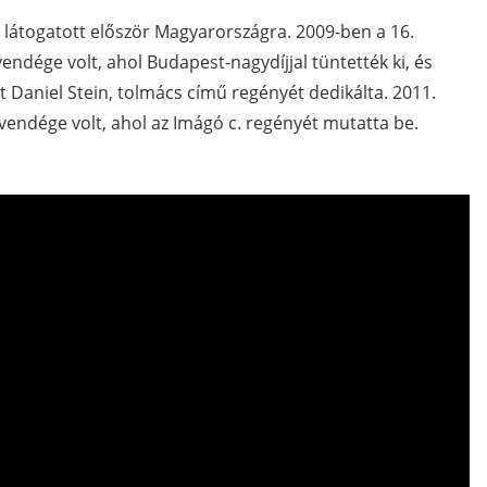
 látogatott először Magyarországra. 2009-ben a 16.
ndége volt, ahol Budapest-nagydíjjal tüntették ki, és
 Daniel Stein, tolmács című regényét dedikálta. 2011.
ndége volt, ahol az Imágó c. regényét mutatta be.