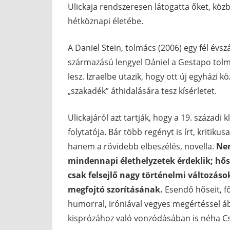
Ulickaja rendszeresen látogatta őket, köz
hétköznapi életébe.
A Daniel Stein, tolmács (2006) egy fél évs
származású lengyel Dániel a Gestapo tolmá
lesz. Izraelbe utazik, hogy ott új egyházi 
„szakadék” áthidalására tesz kísérletet.
Ulickajáról azt tartják, hogy a 19. század
folytatója. Bár több regényt is írt, kritiku
hanem a rövidebb elbeszélés, novella.
Nem
mindennapi élethelyzetek érdeklik; hő
csak felsejlő nagy történelmi változáso
megfojtó szorításának.
Esendő hőseit, f
humorral, iróniával vegyes megértéssel áb
kisprózához való vonzódásában is néha Cs