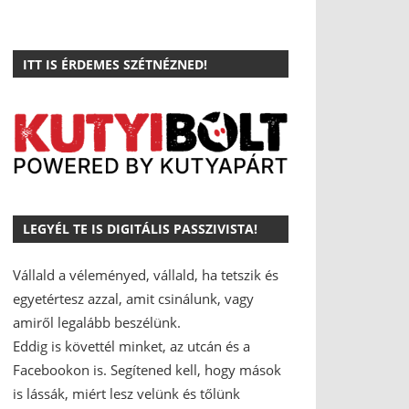
ITT IS ÉRDEMES SZÉTNÉZNED!
LEGYÉL TE IS DIGITÁLIS PASSZIVISTA!
Vállald a véleményed, vállald, ha tetszik és
egyetértesz azzal, amit csinálunk, vagy
amiről legalább beszélünk.
Eddig is követtél minket, az utcán és a
Facebookon is.
Segítened kell, hogy mások
is lássák, miért lesz velünk és tőlünk