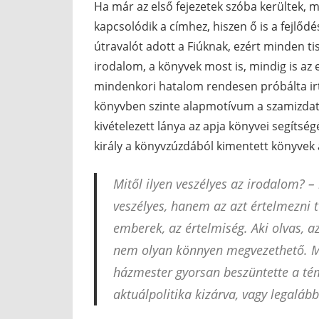
Ha már az első fejezetek szóba kerültek, m
kapcsolódik a címhez, hiszen ő is a fejlődé
útravalót adott a Fiúknak, ezért minden ti
irodalom, a könyvek most is, mindig is az e
mindenkori hatalom rendesen próbálta irtan
könyvben szinte alapmotívum a szamizdat t
kivételezett lánya az apja könyvei segítsé
király a könyvzúzdából kimentett könyvek ál
Mitől ilyen veszélyes az irodalom? –
veszélyes, hanem az azt értelmezni t
emberek, az értelmiség. Aki olvas, a
nem olyan könnyen megvezethető. Mive
házmester gyorsan beszüntette a tém
aktuálpolitika kizárva, vagy legalább