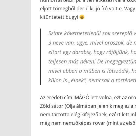
humorral teszi, pl. a temetkezési vállalko
eljött tömegből derül ki, jó író volt-e. Vag
kitüntetett bugyi
Szinte követhetetlenül sok szereplő
3 neve van, ugye, mivel oroszok, de
eltart egy darabig, hogy rájöjjünk, 
teljesen más néven! De megegyeztünk
mivel ebben a műben is látszódik, ho
külön is „élnek”, nemcsak a történet
Az eredeti cím IMÁGÓ lett volna, ezt az oro
Zöld sátor (Olja álmában jelenik meg ez a 
nem tartotta elég kifejezőnek, ezért lett i
még nem nemzőképes rovar (mint az első fe